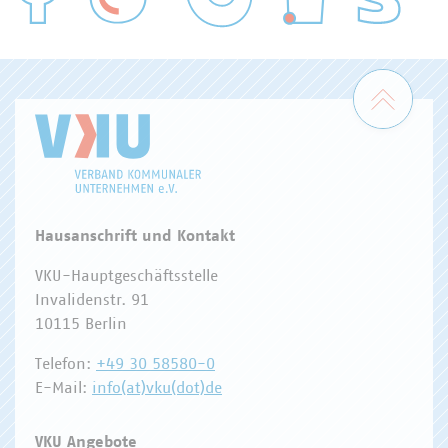
WASSER/ABWASSER
ENERGIEWIRTSCHAFT
ABFALLWIRTSCHAFT
RECHT
DIGITALISIERUNG/TK
Zum 
Hausanschrift und Kontakt
VKU-Hauptgeschäftsstelle
Invalidenstr. 91
10115 Berlin
Telefon:
+49 30 58580-0
E-Mail:
info(at)vku(dot)de
VKU Angebote