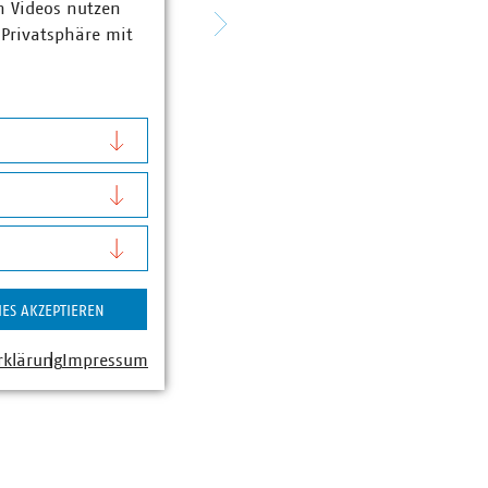
n Videos nutzen
© VKU LG Bayern
 Privatsphäre mit
IES AKZEPTIEREN
rklärung
Impressum