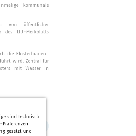
inmalige kommunale
 von öffentlicher
g des LfU-Merkblatts
h die Klosterbrauerei
ührt wird. Zentral für
osters mit Wasser in
ige sind technisch
z-Präferenzen
ng gesetzt und