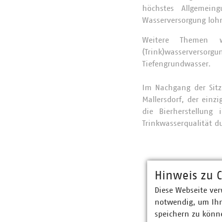
höchstes Allgemei
Wasserversorgung lohn
Weitere Themen w
(Trink)wasserversor
Tiefengrundwasser.
Im Nachgang der Sitz
Mallersdorf, der einz
die Bierherstellung
Trinkwasserqualität d
Hinweis zu C
Diese Webseite ver
notwendig, um Ihn
speichern zu könne