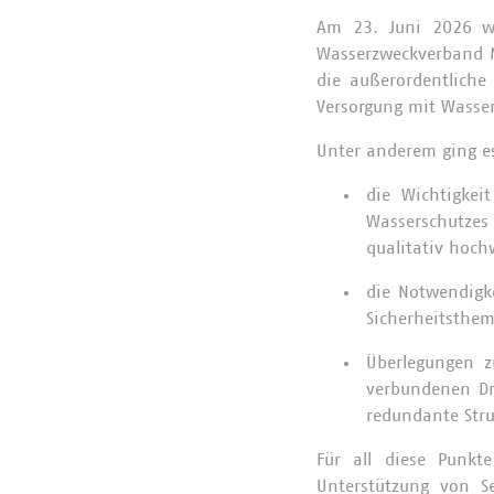
Am 23. Juni 2026 wa
Wasserzweckverband Ma
die außerordentliche
Versorgung mit Wasser
Unter anderem ging 
die Wichtigkei
Wasserschutzes
qualitativ hoch
die Notwendigk
Sicherheitsthem
Überlegungen 
verbundenen Dri
redundante Str
Für all diese Punkt
Unterstützung von S