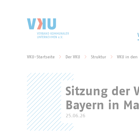
Zum Hauptinhalt springen
Zur Suche springen
VKU-Startseite
Der VKU
Struktur
VKU in den
Sie befinden sich hier:
Sitzung der 
Bayern in Ma
25.06.26