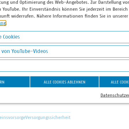
tung und Optimierung des Web-Angebotes. Zur Darstellung vo
n YouTube. Ihr Einverständnis können Sie jederzeit im Bereich
kunft widerrufen. Nähere Informationen finden Sie in unserer
ung
.
 Cookies
ner
okies
g von YouTube-Videos
Sophie Dörnbrack
on YouTube-Videos
r-Fachgebietsleiterin
7539663
rack(at)vku(dot)de
ERN
ALLE COOKIES ABLEHNEN
ALLE COOK
Datenschutze
einsvorsorge
Versorgungssicherheit