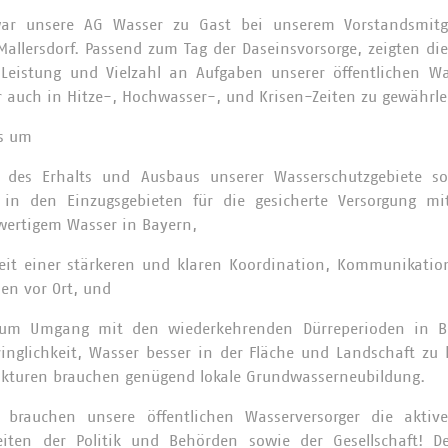
r unsere AG Wasser zu Gast bei unserem Vorstandsmitg
llersdorf. Passend zum Tag der Daseinsvorsorge, zeigten di
 Leistung und Vielzahl an Aufgaben unserer öffentlichen Wa
 auch in Hitze-, Hochwasser-, und Krisen-Zeiten zu gewährle
es um
t des Erhalts und Ausbaus unserer Wasserschutzgebiete so
 in den Einzugsgebieten für die gesicherte Versorgung m
wertigem Wasser in Bayern,
eit einer stärkeren und klaren Koordination, Kommunikatio
en vor Ort, und
zum Umgang mit den wiederkehrenden Dürreperioden in B
nglichkeit, Wasser besser in der Fläche und Landschaft zu 
ukturen brauchen genügend lokale Grundwasserneubildung.
e brauchen unsere öffentlichen Wasserversorger die akti
eiten der Politik und Behörden sowie der Gesellschaft! D