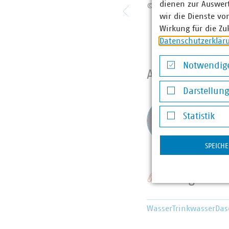
dienen zur Auswer
© VKU LG Bayern
wir die Dienste vo
Wirkung für die Zu
Datenschutzerklär
Notwendige
Ansprechpart
Notwendige Co
Darstellun
Anne-
Darstellung v
Statistik
Senio
Statistik
0171 
doernb
SPEICH
Schlagworte
Wasser
Trinkwasser
Das