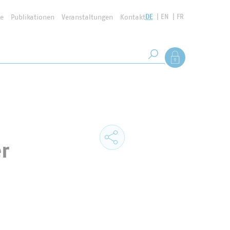
DE
EN
FR
se
Publikationen
Veranstaltungen
Kontakt
Suchbegriff
Als Mitglied anmel
Suche starten
r