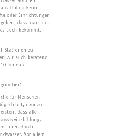
kwasser abfüllen
aus Italien kennt,
fte oder Einrichtungen
n geben, dass man hier
eses auch bekommt.
l-Stationen zu
hen wir auch beratend
e 10 km eine
Region bei?
elche für Menschen
Möglichkeit, dem zu
eisten, dass alle
wusstseinsbildung,
zum einen durch
ndwasser. Vor allem