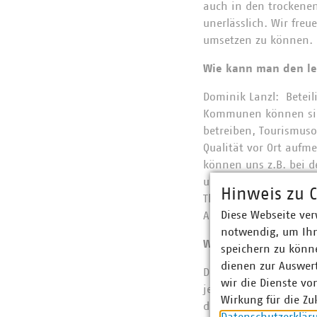
auch in den trockenen
unerlässlich. Wir fre
umsetzen zu können.
Wie kann man den le
Dominik Lanzl: Beteil
Kommunen können sich
betreiben, Tourismuso
Qualität vor Ort auf
können uns z.B. bei d
unterstützen wir au
Hinweis zu C
Thema Refill. Grundsä
Diese Webseite ver
Anlaufstellen nennen
notwendig, um Ihn
Warum sollte man be
speichern zu könne
dienen zur Auswer
Dominik Lanzl: Zum ei
wir die Dienste vo
jede und jeder leicht
Wirkung für die Zu
den Vereinten Natione
Datenschutzerklär