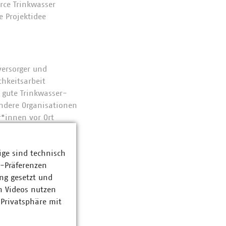
rce Trinkwasser
e Projektidee
versorger und
hkeitsarbeit
 gute Trinkwasser-
ndere Organisationen
r*innen vor Ort
unnenbau und dem
 oder uns nützliche
ige sind technisch
z-Präferenzen
ng gesetzt und
n Videos nutzen
ges Thema, mit dem
 Privatsphäre mit
 ist Trinkwasser von
ekt mit einsetzen