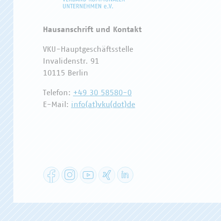
Hausanschrift und Kontakt
VKU-Hauptgeschäftsstelle
Invalidenstr. 91
10115 Berlin
Telefon:
+49 30 58580-0
E-Mail:
info(at)vku(dot)de
Facebook
Instagram
YouTube
XING
LinkedIn