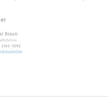
ner
ar Braun
äftsführer
9 2361-5091
at)vku(dot)de