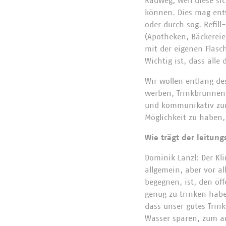
Radweg, weil diese sic
können. Dies mag entw
oder durch sog. Refil
(Apotheken, Bäckereie
mit der eigenen Flas
Wichtig ist, dass alle
Wir wollen entlang de
werben, Trinkbrunnen 
und kommunikativ zur 
Möglichkeit zu haben,
Wie trägt der leitun
Dominik Lanzl: Der Kl
allgemein, aber vor a
begegnen, ist, den öf
genug zu trinken habe
dass unser gutes Trink
Wasser sparen, zum a