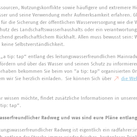
sourcen, Nutzungskonflikte sowie häufigere und extremere H
sser und seine Verwendung mehr Aufmerksamkeit erfahren. Gle
ür die Sicherung der öffentlichen Wasserversorgung wie die 
chutz des Landschaftswasserhaushalts oder ein verantwortun
chend gesellschaftlichem Rückhalt. Allen muss bewusst sein: 
t keine Selbstverständlichkeit.
t „a tip: tap“ entlang des leitungswasserfreundlichen Mainra
fördern und über das Wasser und seinen Schutz zu informiere
rhaben bekommen Sie beim von "a tip: tap" organisierten On
em wir Sie herzlich einladen. Sie können Sich über
die Web
r wissen möchte, findet zusätzliche Informationen in unser
 tip: tap”.
wasserfreundlicher Radweg und was sind eure Pläne entla
itungswasserfreundlicher Radweg ist eigentlich ein radfahrer: