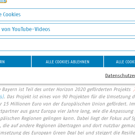
ugang zu Trinkwasser sorgt für mehr Aufenthaltsqualität, Ges
Tourismus. Jeder Liter getrunkenes Wasser aus der Leitung sp
 Cookies
kungsmüll ein. Aber auch konkrete Vorteile gibt es: Im Laufe
okies
l entstehen und Aktionen durchgeführt, von denen man vor O
g von YouTube-Videos
ormationen zum leitungswasserfreundlichen Mainradweg?
on YouTube-Videos
indet man auf unserer
Webseite
oder man kontaktiert mich
t)org
und wir unterhalten uns über das Projekt. Wer sich über
ERN
ALLE COOKIES ABLEHNEN
ALLE COOK
s GmbH und die Idee eines leitungswasserfreundlichen Radweg
eite des leitungswasserfreundlichen Ruhrtal-Radweg
vorbeisc
Datenschutze
ll-Stationen findet man schlussendlich
hier
.
Bayern ist Teil des unter Horizon 2020 geförderten Projekts
4)
. Das Projekt ist eines von 90 Projekten für die Umsetzung 
r 15 Millionen Euro von der Europäischen Union gefördert. I
tpartner aus ganz Europa vier Jahre lang, wie die Anpassun
päischen Regionen gelingen kann. Dabei liegt der Fokus auf 
, die auf andere Regionen übertragen und dort nutzbar gema
 Umsetzung des European Green Deal bei und steigert die Resi