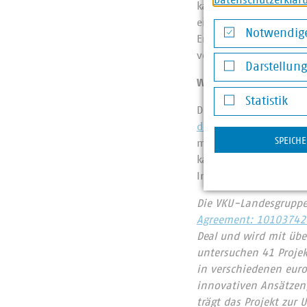
kann. Zuverlässiger Z
einen nachhaltigeren 
Notwendige
Emissionen und Verpac
Notwendige Co
verschiedenes Materia
Darstellun
Wo gibt es mehr Inf
Darstellung v
Statistik
Dominik Lanzl: Die f
Statistik
dominik(at)atiptap(do
SPEICH
mit der Ruhr Tourismu
kann auf der
Webs
Informationen zu Refi
Die VKU-Landesgruppe 
Agreement: 10103742
Deal und wird mit übe
untersuchen 41 Projek
in verschiedenen euro
innovativen Ansätzen
trägt das Projekt zur