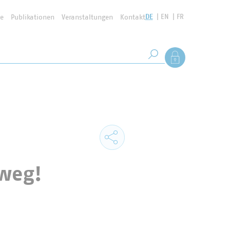
DE
EN
FR
se
Publikationen
Veranstaltungen
Kontakt
Suchbegriff
Als Mitglied anmel
Suche starten
dweg!