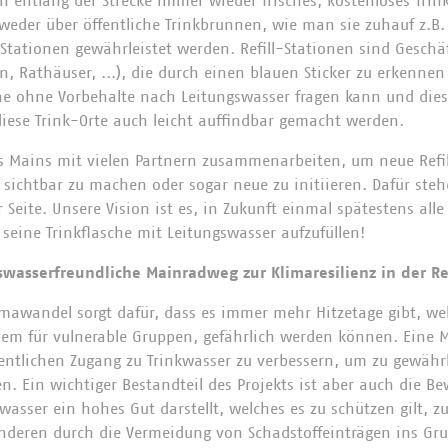
h entlang der Strecke immer wieder frisches, kostenloses Trin
eder über öffentliche Trinkbrunnen, wie man sie zuhauf z.B. 
l-Stationen gewährleistet werden. Refill-Stationen sind Geschä
n, Rathäuser, ...), die durch einen blauen Sticker zu erkenne
che ohne Vorbehalte nach Leitungswasser fragen kann und di
 diese Trink-Orte auch leicht auffindbar gemacht werden.
s Mains mit vielen Partnern zusammenarbeiten, um neue Refil
sichtbar zu machen oder sogar neue zu initiieren. Dafür ste
Seite. Unsere Vision ist es, in Zukunft einmal spätestens all
 seine Trinkflasche mit Leitungswasser aufzufüllen!
gswasserfreundliche Mainradweg zur Klimaresilienz in der 
imawandel sorgt dafür, dass es immer mehr Hitzetage gibt, w
llem für vulnerable Gruppen, gefährlich werden können. Eine 
fentlichen Zugang zu Trinkwasser zu verbessern, um zu gewährl
n. Ein wichtiger Bestandteil des Projekts ist aber auch die Be
wasser ein hohes Gut darstellt, welches es zu schützen gilt, 
nderen durch die Vermeidung von Schadstoffeinträgen ins Gru