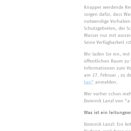
Knapper werdende Res
sorgen dafür, dass Wa
notwendige Vorhaben f
Schutzgebieten, der S
Wasser nur mit ausrei
Seine Verfügbarkeit is
Wir laden Sie ein, mi
öffentlichen Raum zu 
Informationen zum Vo
am 27. Februar , zu d
tap”
anmelden.
Wer vorher schon meh
Dominik Lanzl von “a
Was ist ein leitungs
Dominik Lanzl: Ein le