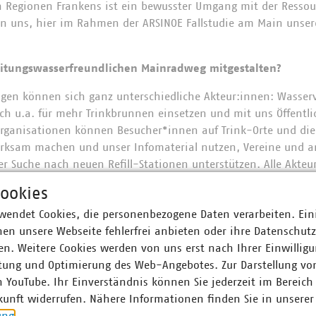
 Regionen Frankens ist ein bewusster Umgang mit der Ressou
uen uns, hier im Rahmen der ARSINOE Fallstudie am Main unser
itungswasserfreundlichen Mainradweg mitgestalten?
igen können sich ganz unterschiedliche Akteur:innen: Wasser
 u.a. für mehr Trinkbrunnen einsetzen und mit uns Öffentlic
rganisationen können Besucher*innen auf Trink-Orte und die
merksam machen und unser Infomaterial nutzen, Vereine und a
er Suche nach neuen Refill-Stationen unterstützen. Alle Akteu
ch mit Know-how in Form von Online-Seminaren zum Trinkbr
ookies
tzlich freuen wir uns über alle, die Kontakt zu uns aufnehmen
wendet Cookies, die personenbezogene Daten verarbeiten. Ein
!
en unsere Webseite fehlerfrei anbieten oder ihre Datenschut
im Projekt mitmachen?
n. Weitere Cookies werden von uns erst nach Ihrer Einwilligu
tung und Optimierung des Web-Angebotes. Zur Darstellung vo
nen ist das Thema Trinkwasser ein schönes, niedrigschwelli
n YouTube. Ihr Einverständnis können Sie jederzeit im Bereich
 in Kontakt mit der Nachhaltigkeits-Idee kommen kann. Zudem
kunft widerrufen. Nähere Informationen finden Sie in unserer
n als ein Menschenrecht anerkannt, für das man sich im Proj
ung
.