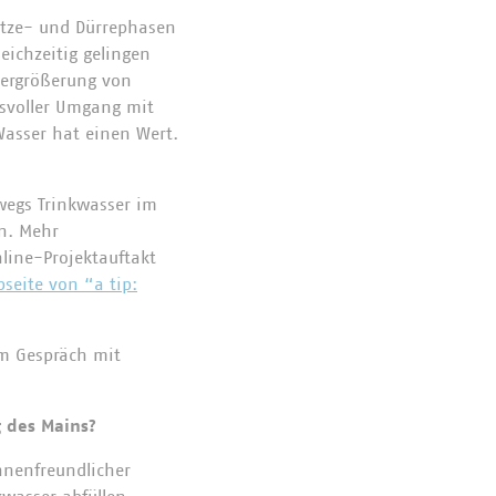
itze- und Dürrephasen
ichzeitig gelingen
Vergrößerung von
gsvoller Umgang mit
Wasser hat einen Wert.
dwegs Trinkwasser im
n. Mehr
line-Projektauftakt
seite von “a tip:
em Gespräch mit
ng des Mains?
innenfreundlicher