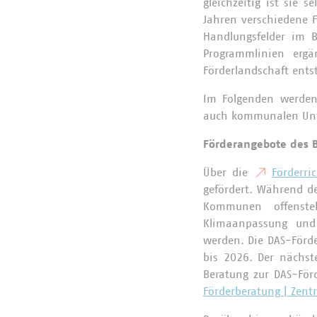
gleichzeitig ist sie
Jahren verschiedene 
Handlungsfelder im 
Programmlinien ergä
Förderlandschaft ent
Im Folgenden werden 
auch kommunalen Un
Förderangebote des
Über die
Förderri
gefördert. Während 
Kommunen offenste
Klimaanpassung und
werden. Die DAS-Förder
bis 2026. Der nächs
Beratung zur DAS-För
Förderberatung | Zen