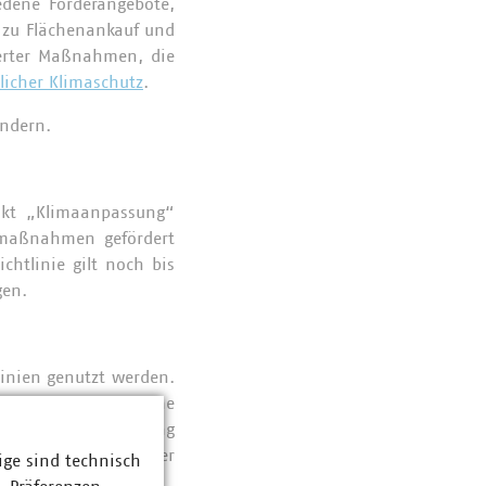
edene Förderangebote,
. zu Flächenankauf und
ierter Maßnahmen, die
icher Klimaschutz
.
ändern.
nkt „Klimaanpassung“
maßnahmen gefördert
chtlinie gilt noch bis
ngen.
nien genutzt werden.
rch das Bayerische
gilt für die Förderung
aatsministeriums der
ige sind technisch