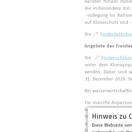
Darüber hinaus bünde
die insbesondere mit 
-stillegung im Rahm
auf Klimaschutz und 
Die
Förderdatenba
Angebote des Freist
Die
Förderrichtli
unter dem Klimaanp
werden. Dabei sind wa
31. Dezember 2026. D
Bei wasserwirtschaft
Für manche Anpassun
So könnte bspw. 
Hinweis zu C
Staatsministerium des
im Rahmen der
Diese Webseite ver
Finanzen und für He