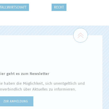
FALLWIRTSCHAFT
RECHT
Zum Seiten
ier geht es zum Newsletter
ie haben die Möglichkeit, sich unentgeltlich und
nverbindlich über Aktuelles zu informieren.
ZUR ANMELDUNG