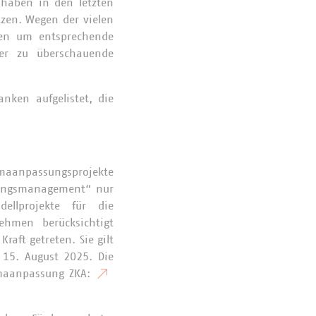
 haben in den letzten
zen. Wegen der vielen
ien um entsprechende
wer zu überschauende
nken aufgelistet, die
maanpassungsprojekte
sungsmanagement“ nur
llprojekte für die
hmen berücksichtigt
raft getreten. Sie gilt
15. August 2025. Die
limaanpassung ZKA: