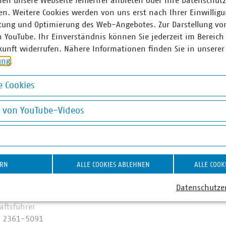
en unsere Webseite fehlerfrei anbieten oder ihre Datenschut
n. Weitere Cookies werden von uns erst nach Ihrer Einwilligu
t:Klima:Natur“
am Bayerischen Landesamt für Umwelt fasst Fö
tung und Optimierung des Web-Angebotes. Zur Darstellung vo
ekte in Bayern zusammen.
n YouTube. Ihr Einverständnis können Sie jederzeit im Bereich
kunft widerrufen. Nähere Informationen finden Sie in unserer
rbanken:
ung
.
äßig Förderprogramme zur Klimaanpassung auf, die auch ko
Beispiel das Programm
Natürlicher Klimaschutz in Komm
 Cookies
lungen gefördert. Über das
Umweltinnovationsprogramm
okies
ine Anpassung an den Klima­wandel erreicht werden soll, ge
g von YouTube-Videos
jekt Umwelt­belastungen unmittelbar vermieden oder vermind
on YouTube-Videos
ner
ERN
ALLE COOKIES ABLEHNEN
ALLE COOK
Datenschutze
ar Braun
äftsführer
9 2361-5091