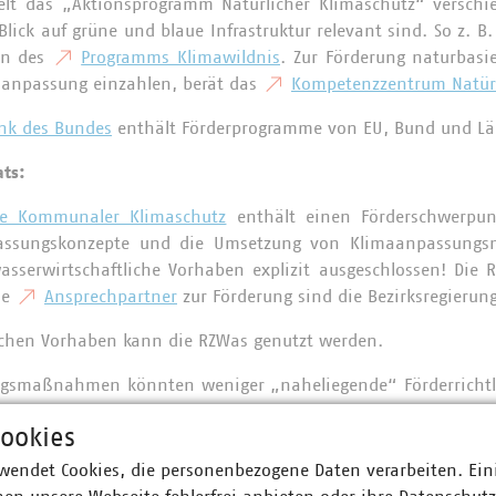
lt das „Aktionsprogramm Natürlicher Klimaschutz“ verschi
Blick auf grüne und blaue Infrastruktur relevant sind. So z. B
en des
Programms Klimawildnis
. Zur Förderung naturbas
-anpassung einzahlen, berät das
Kompetenzzentrum Natürl
nk des Bundes
enthält Förderprogramme von EU, Bund und L
aats:
nie Kommunaler Klimaschutz
enthält einen Förderschwerpu
assungskonzepte und die Umsetzung von Klimaanpassungs
sserwirtschaftliche Vorhaben explizit ausgeschlossen! Die Ri
ie
Ansprechpartner
zur Förderung sind die Bezirksregieru
lichen Vorhaben kann die RZWas genutzt werden.
gsmaßnahmen könnten weniger „naheliegende“ Förderrichtli
die
Förderung der interkommunalen Zusammenarbeit
du
ookies
 Inneren, für Sport und Integration relevant sein. Ähnliches 
Heimat-Digital-Regional-Förderrichtlinie
des Bayerischen St
wendet Cookies, die personenbezogene Daten verarbeiten. Ein
imat.