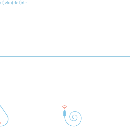
at)vku(dot)de