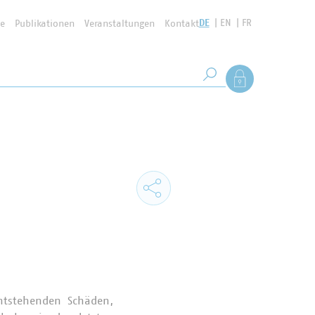
DE
EN
FR
se
Publikationen
Veranstaltungen
Kontakt
Suchbegriff
Als Mitglied anmel
Suche starten
ntstehenden Schäden,