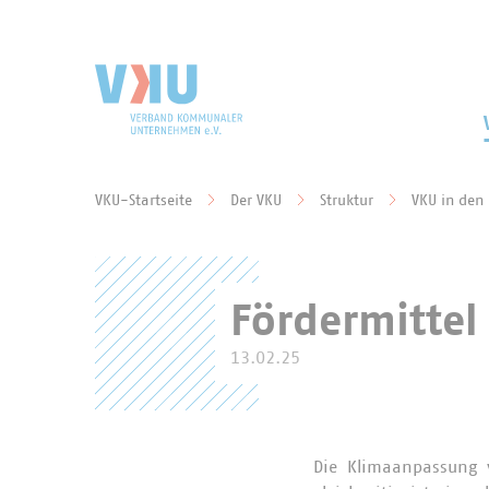
Zum Hauptinhalt springen
Zur Suche springen
VKU-Startseite
Der VKU
Struktur
VKU in den
Sie befinden sich hier:
Fördermittel
13.02.25
Die Klimaanpassung 