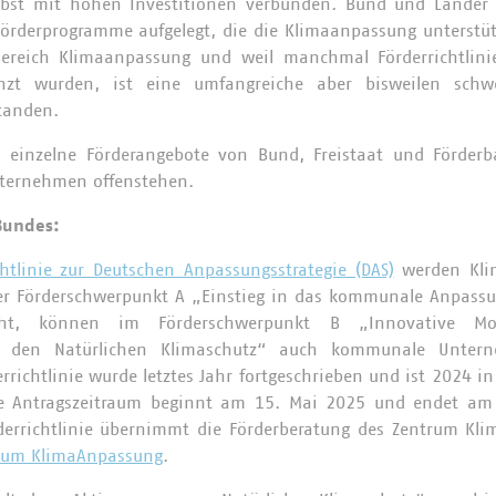
 selbst mit hohen Investitionen verbunden. Bund und Länder
Förderprogramme aufgelegt, die die Klimaanpassung unterstüt
Bereich Klimaanpassung und weil manchmal Förderrichtlin
nzt wurden, ist eine umfangreiche aber bisweilen sch
standen.
einzelne Förderangebote von Bund, Freistaat und Förderba
ternehmen offenstehen.
 Bundes:
chtlinie zur Deutschen Anpassungsstrategie (DAS)
werden Kli
der Förderschwerpunkt A „Einstieg in das kommunale Anpas
ht, können im Förderschwerpunkt B „Innovative Mode
 den Natürlichen Klimaschutz“ auch kommunale Unterne
richtlinie wurde letztes Jahr fortgeschrieben und ist 2024 in K
te Antragszeitraum beginnt am 15. Mai 2025 und endet am 
derrichtlinie übernimmt die Förderberatung des Zentrum K
trum KlimaAnpassung
.