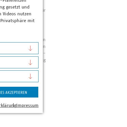
z-Präferenzen
ng gesetzt und
rdermöglichkeiten für
n Videos nutzen
 Privatsphäre mit
mmunalen Unternehmen
unen
, das Anlegen von
werden Investitions­
fördert. Voraussetzung
ert werden.
IES AKZEPTIEREN
rklärung
Impressum