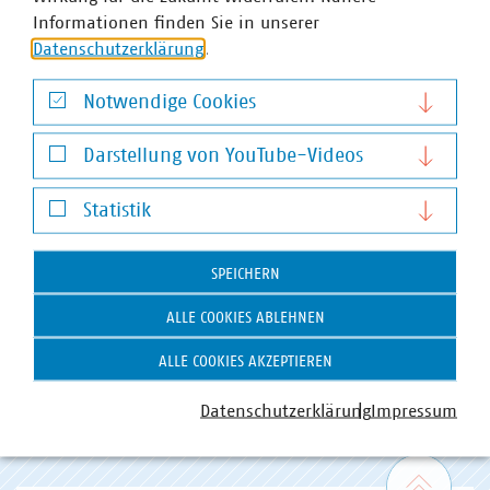
Informationen finden Sie in unserer
Datenschutzerklärung
.
Notwendige Cookies
Notwendige Cookies
Darstellung von YouTube-Videos
Darstellung von YouTube-Videos
Statistik
Statistik
VKU-Bereiche
SPEICHERN
ALLE COOKIES ABLEHNEN
ALLE COOKIES AKZEPTIEREN
Datenschutzerklärung
Impressum
WASSER/ABWASSER
ENERGIEWIRTSCHAFT
ABFALLWIRTSCHAFT
RECHT
DIGITALISIERUNG/TK
Zum 