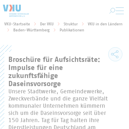
Zum Hauptinhalt springen
VKU-Startseite
Der VKU
Struktur
VKU in den Ländern
Sie befinden sich hier:
Baden-Württemberg
Publikationen
Broschüre für Aufsichtsräte:
Impulse für eine
zukunftsfähige
Daseinsvorsorge
Unsere Stadtwerke, Gemeindewerke,
Zweckverbände und die ganze Vielfalt
kommunaler Unternehmen kümmern
sich um die Daseinsvorsorge seit über
150 Jahren. Tag für Tag halten ihre
Dienstleistungen Deutschland am