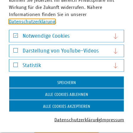
können Sie jederzeit im Bereich Privatsphäre mit
Wirkung für die Zukunft widerrufen. Nähere
Informationen finden Sie in unserer
Datenschutzerklärung
.
Notwendige Cookies
Notwendige Cookies
Darstellung von YouTube-Videos
Darstellung von YouTube-Videos
Dr. Tobias Bringmann
Statistik
Geschäftsführer
Statistik
+49 711 229317-70
lg-bw(at)vku(dot)de
SPEICHERN
ALLE COOKIES ABLEHNEN
ALLE COOKIES AKZEPTIEREN
Ansprechpartner
Datenschutzerklärung
Impressum