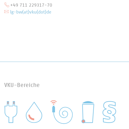
+49 711 229317-70
lg-bw(at)vku(dot)de
VKU-Bereiche
WASSER/ABWASSER
ENERGIEWIRTSCHAFT
ABFALLWIRTSCHAFT
RECHT
DIGITALISIERUNG/TK