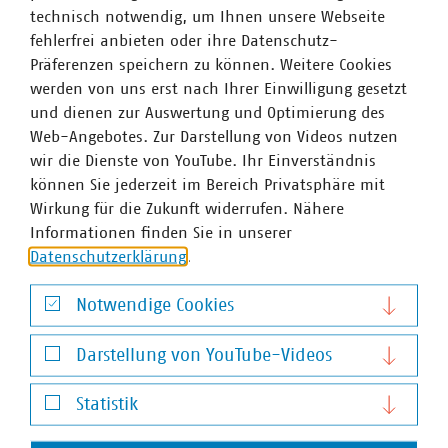
ausgehoben haben – sogar dann, wenn das kommunale
technisch notwendig, um Ihnen unsere Webseite
Unternehmen das Glasfasernetz eigenwirtschaftlich,
fehlerfrei anbieten oder ihre Datenschutz-
ohne öffentliche Gelder ausbaut und so das volle
Präferenzen speichern zu können. Weitere Cookies
wirtschaftliche Risiko trägt. Die Wettbewerber umgehen
werden von uns erst nach Ihrer Einwilligung gesetzt
damit die Kosten für den Tiefbau, die 80 bis 90 Prozent
und dienen zur Auswertung und Optimierung des
der Kosten des Glasfasernetzausbaus ausmachen, und
Web-Angebotes. Zur Darstellung von Videos nutzen
entwerten die Investitionen kommunaler Unternehmen.
wir die Dienste von YouTube. Ihr Einverständnis
„Schon jetzt zeichnet sich ein steigender Bedarf an
können Sie jederzeit im Bereich Privatsphäre mit
hohen Bandbreiten ab, den langfristig nur Glasfasernetze
Wirkung für die Zukunft widerrufen. Nähere
decken können. Deshalb brauchen wir einen klaren
Informationen finden Sie in unserer
Vorrang für Glasfasernetze vor Kupfer und Co. und
Datenschutzerklärung
.
müssen strukturelle Wettbewerbsnachteile abbauen: Wo
kommunale Unternehmen bereits auf ihre Kosten
Notwendige Cookies
Glasfasernetze ausbauen, sollten Wettbewerber nicht
Notwendige Cookies
einfach ihre Kabel mit in den Graben werfen dürfen. Ein
Darstellung von YouTube-Videos
solcher Doppelausbau ist volkswirtschaftlich
Darstellung von YouTube-Videos
unvernünftig. Wir brauchen Wettbewerb auf dem Netz
Statistik
statt zwischen Netzen“, so Osswald.
Statistik