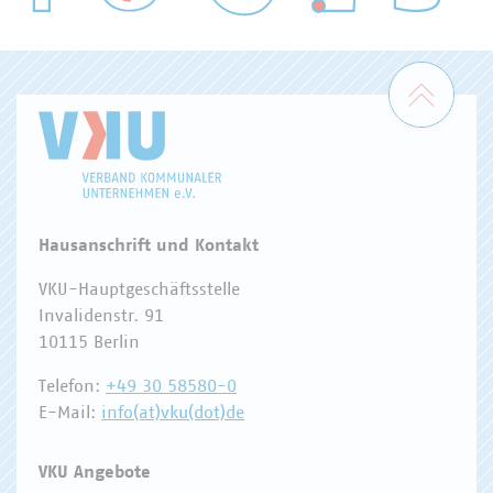
WASSER/ABWASSER
ENERGIEWIRTSCHAFT
ABFALLWIRTSCHAFT
RECHT
DIGITALISIERUNG/TK
Zum 
Hausanschrift und Kontakt
VKU-Hauptgeschäftsstelle
Invalidenstr. 91
10115 Berlin
Telefon:
+49 30 58580-0
E-Mail:
info(at)vku(dot)de
VKU Angebote