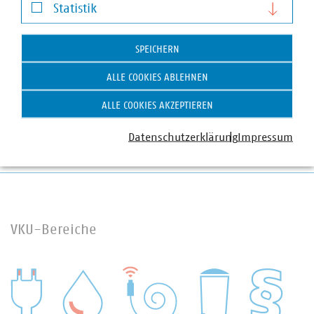
Statistik
Severin Maier
Statistik
Senior-Fachgebietsleiter
SPEICHERN
+49 711 229317-73
+49 170 8558578
ALLE COOKIES ABLEHNEN
maier(at)vku(dot)de
ALLE COOKIES AKZEPTIEREN
Datenschutzerklärung
Impressum
VKU-Bereiche