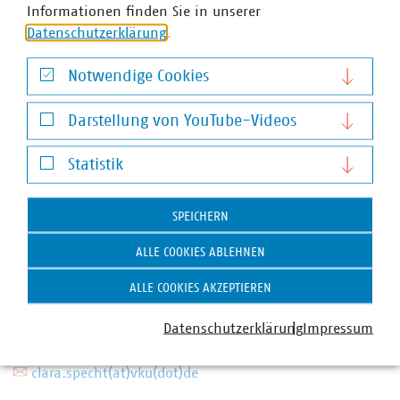
Informationen finden Sie in unserer
Datenschutzerklärung
.
Notwendige Cookies
Notwendige Cookies
Darstellung von YouTube-Videos
Darstellung von YouTube-Videos
Statistik
Statistik
SPEICHERN
ALLE COOKIES ABLEHNEN
Clara Specht
Fachgebietsleiterin Cybersicherheit, Digitale
ALLE COOKIES AKZEPTIEREN
Transformation und Organisation
Datenschutzerklärung
Impressum
+49 711 229317-70
+49 151 11192846
clara.specht(at)vku(dot)de