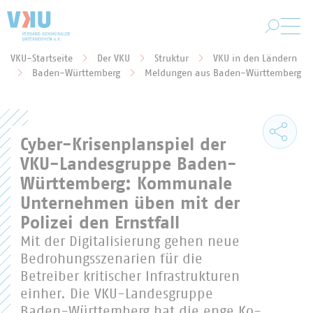
Zum Hauptinhalt springen
VKU-Startseite
Der VKU
Struktur
VKU in den Ländern
Sie befinden sich hier:
Baden-Württemberg
Meldungen aus Baden-Württemberg
Cyber-Krisenplanspiel der
VKU-Landesgruppe Baden-
Württemberg: Kommunale
Unternehmen üben mit der
Polizei den Ernstfall
Mit der Digitalisierung gehen neue
Bedrohungsszenarien für die
Betreiber kritischer Infrastrukturen
einher. Die VKU-Landesgruppe
Baden-Württemberg hat die enge Ko-