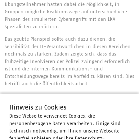
Übungsteilnehmer hatten dabei die Möglichkeit, in
Gruppen mögliche Reaktionswege auf unterschiedliche
Phasen des simulierten Cyberangriffs mit den LKA-
Spezialisten zu erörtern.
Das geübte Planspiel sollte auch dazu dienen, die
Sensibilität der IT-Verantwortlichen in diesen Bereichen
nochmals zu stärken. Zudem zeigte sich, dass das
frühzeitige Involvieren der Polizei zwingend erforderlich
ist und die internen Kommunikations- und
Entscheidungswege bereits im Vorfeld zu klären sind. Dies
betrifft auch die Öffentlichkeitsarbeit.
Die Teilnehmer haben das Krisenplanspiel sehr positiv
bewertet und alle Beteiligten konnten nützliche Impulse
Hinweis zu Cookies
für die weitere Arbeit aufnehmen. Die VKU-Landesgruppe
Diese Webseite verwendet Cookies, die
wird die Kooperation mit dem LKA weiter vertiefen und
personenbezogene Daten verarbeiten. Einige sind
weitere Veranstaltungen dieser Art avisieren.
technisch notwendig, um Ihnen unsere Webseite
fehlerfrei anbieten oder ihre Datenschutz-