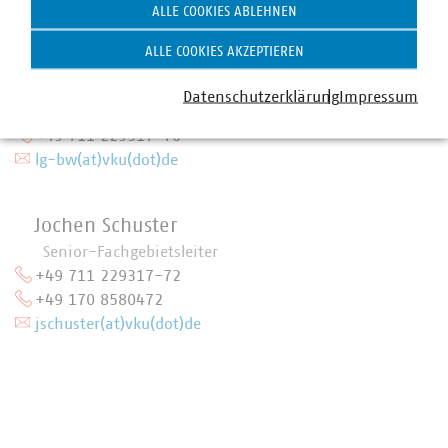
ALLE COOKIES ABLEHNEN
ALLE COOKIES AKZEPTIEREN
Dr. Tobias Bringmann
Datenschutzerklärung
Impressum
Geschäftsführer
+49 711 229317-70
lg-bw(at)vku(dot)de
Jochen Schuster
Senior-Fachgebietsleiter
+49 711 229317-72
+49 170 8580472
jschuster(at)vku(dot)de