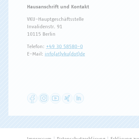
Hausanschrift und Kontakt
VKU-Hauptgeschäftsstelle
Invalidenstr. 91
10115 Berlin
Telefon:
+49 30 58580-0
E-Mail:
info(at)vku(dot)de
Facebook
Instagram
YouTube
XING
LinkedIn