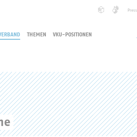
Pres
VERBAND
THEMEN
VKU-POSITIONEN
me