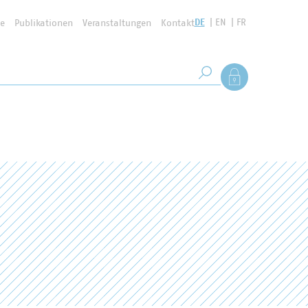
DE
EN
FR
se
Publikationen
Veranstaltungen
Kontakt
Suchbegriff
Als Mitglied anmel
Suche starten