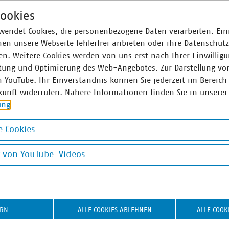
ookies
wendet Cookies, die personenbezogene Daten verarbeiten. Ein
ner
en unsere Webseite fehlerfrei anbieten oder ihre Datenschut
n. Weitere Cookies werden von uns erst nach Ihrer Einwilligu
tung und Optimierung des Web-Angebotes. Zur Darstellung vo
eil
n YouTube. Ihr Einverständnis können Sie jederzeit im Bereich
 Fachgebietsleiter
kunft widerrufen. Nähere Informationen finden Sie in unserer
emarkt
ung
.
0 58580-388
)vku(dot)de
 Cookies
okies
g von YouTube-Videos
on YouTube-Videos
ERN
ALLE COOKIES ABLEHNEN
ALLE COOK