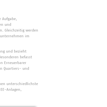
r Aufgabe,
en und
n. Gleichzeitig werden
dsunternehmen im
ung und bezieht
Besonderen befasst
on Erneuerbarer
n Quartiers- und
en unterschiedlichste
 EE-Anlagen,