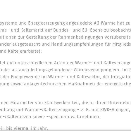
esysteme und Energieerzeugung angesiedelte AG Wärme hat zu
rme- und Kältemarkt auf Bundes- und EU-Ebene zu beobacht
sitionen zur Gestaltung der Rahmenbedingungen vorzubereite
ander ausgetauscht und Handlungsempfehlungen für Mitglie
nd Kälte erarbeitet.
et die unterschiedlichen Arten der Wärme- und Kälteversorg
raler als auch leitungsgebundener Wärmeversorgung ein. Im 
 der Energiewende im Wärme- und Kältesektor, der Integrati
orgung sowie anlagentechnischen Maßnahmen der energetische
en Mitarbeiter von Stadtwerken teil, die in ihren Unternehm
hang mit Wärme-/Kälteerzeugung - z. B. mit KWK-Anlagen,
-/Kältenetzen sowie -speichern wahrnehmen.
i- bis viermal im Jahr.