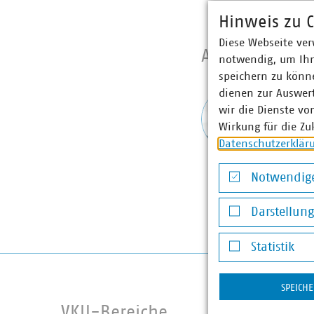
Hinweis zu C
Diese Webseite ver
Ansprechpart
notwendig, um Ihn
speichern zu könne
dienen zur Auswer
Nils W
wir die Dienste vo
Senior
Wirkung für die Zu
Wärm
Datenschutzerklär
+49 3
weil(at
Notwendige
Notwendige Co
Darstellun
Darstellung v
Statistik
Statistik
SPEICH
VKU-Bereiche