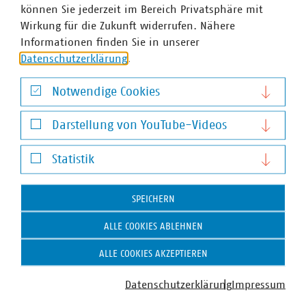
können Sie jederzeit im Bereich Privatsphäre mit
Senior-Fachgebietsleiter Messstellenbetrieb,
Wirkung für die Zukunft widerrufen. Nähere
Digitalisierung der Verteilnetze und
Informationen finden Sie in unserer
Marktkommunikation
Datenschutzerklärung
.
+49 157 85129206
j.ludwig(at)vku(dot)de
Notwendige Cookies
Notwendige Cookies
Darstellung von YouTube-Videos
Darstellung von YouTube-Videos
Statistik
Statistik
SPEICHERN
VKU-Bereiche
ALLE COOKIES ABLEHNEN
ALLE COOKIES AKZEPTIEREN
Datenschutzerklärung
Impressum