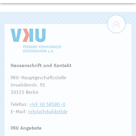
WASSER/ABWASSER
ENERGIEWIRTSCHAFT
ABFALLWIRTSCHAFT
RECHT
DIGITALISIERUNG/TK
Zum 
Hausanschrift und Kontakt
VKU-Hauptgeschäftsstelle
Invalidenstr. 91
10115 Berlin
Telefon:
+49 30 58580-0
E-Mail:
info(at)vku(dot)de
VKU Angebote