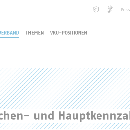
Pres
VERBAND
THEMEN
VKU-POSITIONEN
nchen- und Hauptkennza