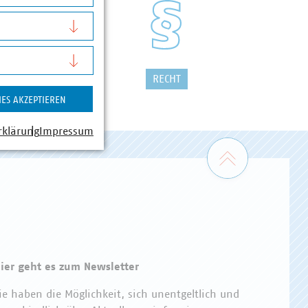
FALLWIRTSCHAFT
RECHT
IES AKZEPTIEREN
rklärung
Impressum
Zum Seiten
ier geht es zum Newsletter
ie haben die Möglichkeit, sich unentgeltlich und