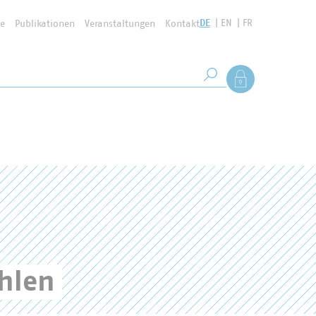
DE
EN
FR
se
Publikationen
Veranstaltungen
Kontakt
Suchbegriff
Als Mitglied anmel
Suche starten
hlen