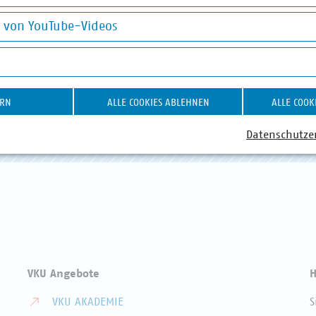
okies
g von YouTube-Videos
on YouTube-Videos
ABWASSER
DIGITALISIERUNG/TK
AB
ERN
ALLE COOKIES ABLEHNEN
ALLE COOK
Datenschutze
VKU Angebote
H
VKU AKADEMIE
S