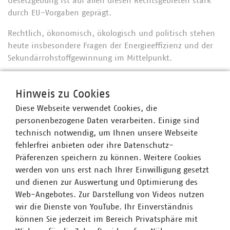
Gesetzgebung ist auf allen diesen Rechtsgebieten stark
durch EU-Vorgaben geprägt.
Rechtlich, ökonomisch, ökologisch und politisch stehen
heute insbesondere Fragen der Energieeffizienz und der
Sekundärrohstoffgewinnung im Mittelpunkt.
Hinweis zu Cookies
Ansprechpartner
Diese Webseite verwendet Cookies, die
personenbezogene Daten verarbeiten. Einige sind
Dr. Martin J. Gehring
technisch notwendig, um Ihnen unsere Webseite
Senior-Fachgebietsleiter Abfallbehandlung, Klima-
fehlerfrei anbieten oder ihre Datenschutz-
und Ressourcenschutz
Präferenzen speichern zu können. Weitere Cookies
+49 30 58580-162
werden von uns erst nach Ihrer Einwilligung gesetzt
gehring(at)vku(dot)de
und dienen zur Auswertung und Optimierung des
Web-Angebotes. Zur Darstellung von Videos nutzen
wir die Dienste von YouTube. Ihr Einverständnis
Olaf Schmidt
können Sie jederzeit im Bereich Privatsphäre mit
Fachausschuss-Vorsitzender