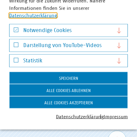
Wirkung für die Zukunft widerrufen. Nähere
+49 202 4042 777
Informationen finden Sie in unserer
olaf.schmidt(at)awg-wuppertal(dot)de
Datenschutzerklärung
.
Notwendige Cookies
Notwendige Cookies
Darstellung von YouTube-Videos
Darstellung von YouTube-Videos
Statistik
Statistik
VKU-Bereiche
SPEICHERN
ALLE COOKIES ABLEHNEN
ALLE COOKIES AKZEPTIEREN
Datenschutzerklärung
Impressum
WASSER/ABWASSER
ENERGIEWIRTSCHAFT
ABFALLWIRTSCHAFT
RECHT
DIGITALISIERUNG/TK
Zum 