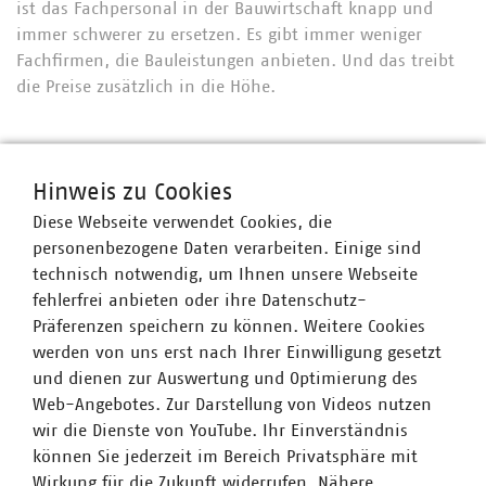
ist das Fachpersonal in der Bauwirtschaft knapp und
immer schwerer zu ersetzen. Es gibt immer weniger
Fachfirmen, die Bauleistungen anbieten. Und das treibt
die Preise zusätzlich in die Höhe.
> Personalkosten steigen.
Die geburtenstarken Jahrgänge gehen zurzeit verstärkt in
Hinweis zu Cookies
den Ruhestand. Dadurch bleiben überall in der Wirtschaft
Diese Webseite verwendet Cookies, die
Stellen unbesetzt. Der Fachkräftemangel trifft auch die
personenbezogene Daten verarbeiten. Einige sind
Wasserwirtschaft. Gleichzeitig werden durch die derzeit
technisch notwendig, um Ihnen unsere Webseite
anhaltend hohe Steigerung der Verbraucherpreise auch
fehlerfrei anbieten oder ihre Datenschutz-
die Personalkosten steigen.
Präferenzen speichern zu können. Weitere Cookies
werden von uns erst nach Ihrer Einwilligung gesetzt
Die Kosten für tariflich Beschäftigte sind in den letzten
und dienen zur Auswertung und Optimierung des
Jahren aufgrund der Anhebung der Tariflöhne stetig
Web-Angebotes. Zur Darstellung von Videos nutzen
gestiegen. Tariflich beschäftigt sind vor allem die
wir die Dienste von YouTube. Ihr Einverständnis
Mitarbeitenden im kaufmännischen, im technischen und
können Sie jederzeit im Bereich Privatsphäre mit
im baulichen Bereich – also genau in den Sektoren, die
Wirkung für die Zukunft widerrufen. Nähere