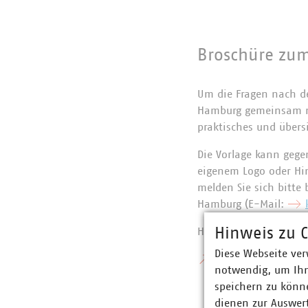
Broschüre zum
Um die Fragen nach de
Hamburg gemeinsam mi
praktisches und übers
Die Vorlage kann geg
eigenem Logo oder Hin
melden Sie sich bitte 
Hamburg (E-Mail:
Hinweis zu C
Hier geht es zum
E
Diese Webseite ver
Das Vide
o zum Ein
notwendig, um Ihn
speichern zu könne
dienen zur Auswer