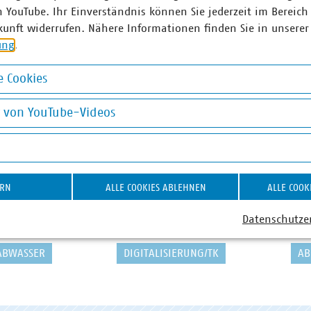
n YouTube. Ihr Einverständnis können Sie jederzeit im Bereich
kunft widerrufen. Nähere Informationen finden Sie in unserer
ung
.
 Cookies
okies
g von YouTube-Videos
on YouTube-Videos
ERN
ALLE COOKIES ABLEHNEN
ALLE COOK
Datenschutze
ABWASSER
DIGITALISIERUNG/TK
AB