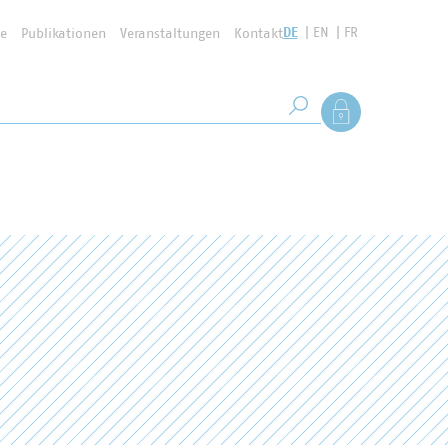
DE
EN
FR
se
Publikationen
Veranstaltungen
Kontakt
Suchbegriff
Als Mitglied anmel
Suche starten