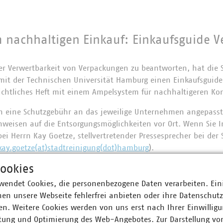
 nachhaltigen Einkauf: Einkaufsguide 
r Verwertbarkeit von Verpackungen zu beantworten, hat die 
t der Technischen Universität Hamburg einen Einkaufsguide 
ichtliches Heft mit einem Ampelsystem für nachhaltigeren K
en eine Schutzgebühr an das jeweilige Unternehmen angepass
weisen auf die Entsorgungsmöglichkeiten vor Ort. Wenn Sie I
bei Herrn Kay Goetze, stellvertretender Pressesprecher bei der
kay.goetze(at)stadtreinigung(dot)hamburg
).
ookies
inkaufsguide
.
wendet Cookies, die personenbezogene Daten verarbeiten. Ein
kaufsguide.
en unsere Webseite fehlerfrei anbieten oder ihre Datenschut
n. Weitere Cookies werden von uns erst nach Ihrer Einwilligu
tung und Optimierung des Web-Angebotes. Zur Darstellung vo