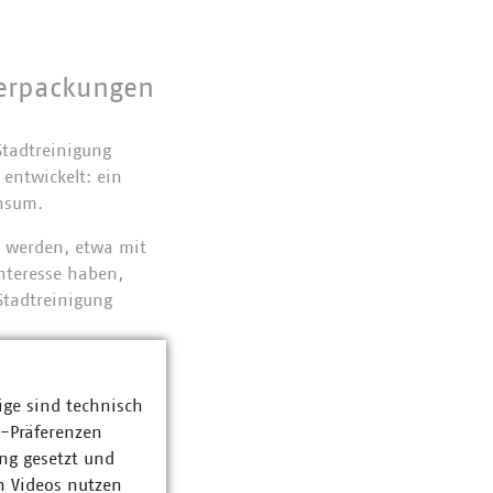
Verpackungen
Stadtreinigung
entwickelt: ein
onsum.
t werden, etwa mit
nteresse haben,
 Stadtreinigung
ige sind technisch
z-Präferenzen
ng gesetzt und
n Videos nutzen