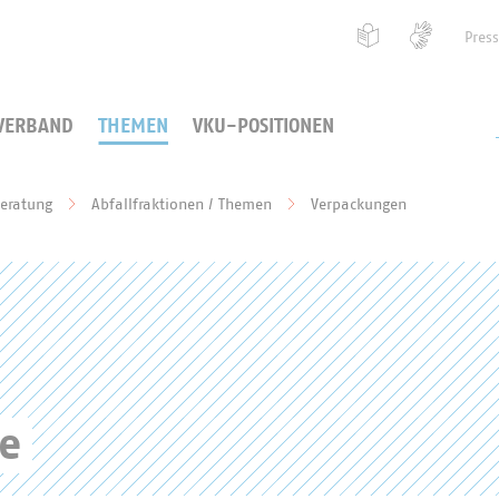
Pres
VERBAND
THEMEN
VKU-POSITIONEN
beratung
Abfallfraktionen / Themen
Verpackungen
ve