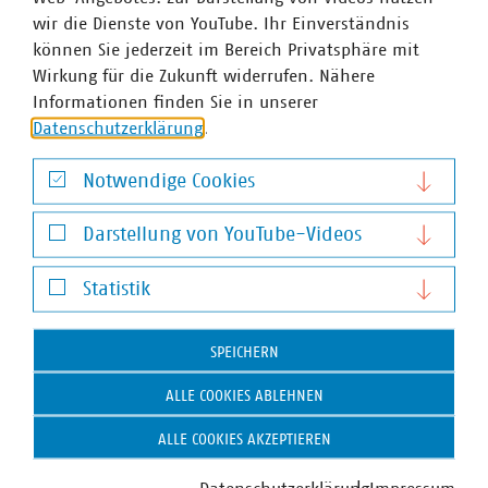
wir die Dienste von YouTube. Ihr Einverständnis
können Sie jederzeit im Bereich Privatsphäre mit
Wirkung für die Zukunft widerrufen. Nähere
WASSER/ABWASSER
ENERGIEWIRTSCHAFT
ABFALLWIRTSCHAFT
RECHT
DIGITALISIERUNG/TK
Informationen finden Sie in unserer
Datenschutzerklärung
.
Zum 
Notwendige Cookies
Notwendige Cookies
Darstellung von YouTube-Videos
Darstellung von YouTube-Videos
Statistik
Hausanschrift und Kontakt
Statistik
VKU-Hauptgeschäftsstelle
SPEICHERN
Invalidenstr. 91
ALLE COOKIES ABLEHNEN
10115 Berlin
ALLE COOKIES AKZEPTIEREN
Telefon:
+49 30 58580-0
E-Mail:
info(at)vku(dot)de