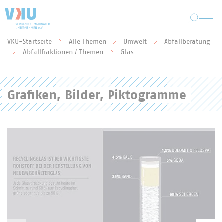
Zum Hauptinhalt springen
VKU-Startseite
Alle Themen
Umwelt
Abfallberatung
Sie befinden sich hier:
Abfallfraktionen / Themen
Glas
Grafiken, Bilder, Piktogramme