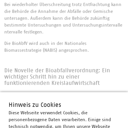
Bei wiederholter Überschreitung trotz Entfrachtung kann
die Behörde die Annahme der Abfälle oder Gemische
untersagen. Außerdem kann die Behörde zukünftig
bestimmte Untersuchungen und Untersuchungsintervalle
ntervalle festlegen.
Die BioAbfV wird auch in der Nationales
Biomassestrategie (NABIS) angesprochen.
Die Novelle der Bioabfallverordnung: Ein
wichtiger Schritt hin zu einer
funktionierenden Kreislaufwirtschaft
Am 11. Februar 2022 hat der Bundesrat die Novelle der
Hinweis zu Cookies
Bioabfallverordnung beschlossen. Mit dieser will der
Gesetzgeber den Kunststoffeintrag in die Umwelt
Diese Webseite verwendet Cookies, die
reduzieren. Der Verband Kommunaler Unternehmen (VKU)
personenbezogene Daten verarbeiten. Einige sind
begrüßt die neue Bioabfallverordnung als richtigen
technisch notwendig, um Ihnen unsere Webseite