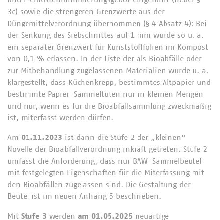
und Fremdstoffminimierungsgebot eingeführt (neuer §
3c) sowie die strengeren Grenzwerte aus der
Düngemittelverordnung übernommen (§ 4 Absatz 4): Bei
der Senkung des Siebschnittes auf 1 mm wurde so u. a.
ein separater Grenzwert für Kunststofffolien im Kompost
von 0,1 % erlassen. In der Liste der als Bioabfälle oder
zur Mitbehandlung zugelassenen Materialien wurde u. a.
klargestellt, dass Küchenkrepp, bestimmtes Altpapier und
bestimmte Papier-Sammeltüten nur in kleinen Mengen
und nur, wenn es für die Bioabfallsammlung zweckmäßig
ist, miterfasst werden dürfen.
Am
01.11.2023
ist dann die Stufe 2 der „kleinen“
Novelle der Bioabfallverordnung inkraft getreten. Stufe 2
umfasst die Anforderung, dass nur BAW-Sammelbeutel
mit festgelegten Eigenschaften für die Miterfassung mit
den Bioabfällen zugelassen sind. Die Gestaltung der
Beutel ist im neuen Anhang 5 beschrieben.
Mit
Stufe 3
werden
am 01.05.2025
neuartige