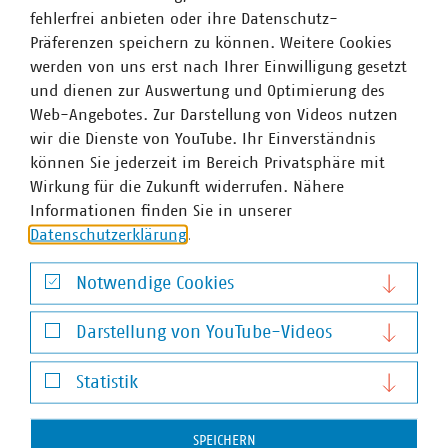
Schritt hin zu einer funktionierenden Kreislaufwirtschaft
fehlerfrei anbieten oder ihre Datenschutz-
– schließlich stellt Bioabfall in Privathaushalten
Präferenzen speichern zu können. Weitere Cookies
mengenmäßig den größten Anteil.
werden von uns erst nach Ihrer Einwilligung gesetzt
und dienen zur Auswertung und Optimierung des
„Wir begrüßen ausdrücklich das Ziel der
Web-Angebotes. Zur Darstellung von Videos nutzen
Verordnungsnovelle, den Kunststoffeintrag in die Umwelt
wir die Dienste von YouTube. Ihr Einverständnis
zu reduzieren“, sagt Patrick Hasenkamp, VKU-
können Sie jederzeit im Bereich Privatsphäre mit
Vizepräsident und Leiter der Abfallwirtschaftsbetriebe
Wirkung für die Zukunft widerrufen. Nähere
Münster. Und erklärt: „Wir brauchen mehr Bioabfall mit
Informationen finden Sie in unserer
weniger Plastik. Grundvoraussetzung für die Herstellung
Datenschutzerklärung
.
etwa von hochwertiger Bio-Komposterde sind möglichst
sortenreine Bioabfälle idealerweise ohne Fremdstoffe.
Notwendige Cookies
Durch deren Nutzung können wir z. B. Torf, bei dessen
Notwendige Cookies
Abbau Moorlandschaften zerstört und große Mengen CO
2
Darstellung von YouTube-Videos
freigesetzt werden, mehr und mehr substituieren. Die
Darstellung von YouTube-Videos
Qualitätsverbesserung von Bioabfällen trägt damit auch
Statistik
zum Klimaschutz bei.“Doch wer möchte schon im
Statistik
Kompost - und somit auch auf dem Acker, im Garten
SPEICHERN
oder in seiner Blumenerde auf dem Balkon - bunte