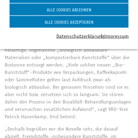
Plastikschnipsel finden? Diese gelangen insbesondere
ALLE COOKIES ABLEHNEN
dadurch in die Biotonne, dass Bioabfälle oft in
Plastiktüten verpackt werden.Die neue
ALLE COOKIES AKZEPTIEREN
Bioabfallverordnung führt daher nun strenge Grenzwerte
für die zulässigen Kunststoffanteile im Bioabfall
Datenschutzerklärung
Impressum
ein.Bioabfälle werden aber auch verunreinigt, wenn
neuartige, sogenannte „biologisch abbaubare“
Materialien oder „kompostierbare Kunststoffe“ über die
Biotonne entsorgt werden. „Viele solcher neuen „Bio-
Kunststoff“-Produkte wie Verpackungen, Kaffeekapseln
oder Sammeltüten gelten laut Aufdruck zwar als
biologisch abbaubar. Bei genauem Hinsehen sind sie es
aber nicht bzw. zersetzen sich zu langsam. Sie stören
daher den Prozess in den Bioabfall-Behandlungsanlagen
und verursachen zusätzlichen Aufwand“, sagt VKU-Vize
Patrick Hasenkamp. Und betont:
„Deshalb begrüßen wir die Novelle sehr, die darauf
abzielt, Fremdstoffe, insbesondere Kunststoffe, im