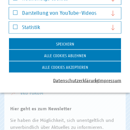
Invalidenstr. 91
Notwendige Cookies
10115 Berlin
Darstellung von YouTube-Videos
Telefon:
+49 30 58580-0
Darstellung von YouTube-Videos
E-Mail:
info(at)vku(dot)de
Statistik
Statistik
VKU Angebote
SPEICHERN
VKU AKADEMIE
ALLE COOKIES ABLEHNEN
VKU VERLAG
ALLE COOKIES AKZEPTIEREN
KOMMUNAL KANN
Datenschutzerklärung
Impressum
KOMMUNALDIGITAL
VKU FORUM
Hier geht es zum Newsletter
Sie haben die Möglichkeit, sich unentgeltlich und
unverbindlich über Aktuelles zu informieren.