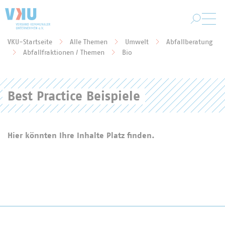
Zum Hauptinhalt springen
VKU-Startseite
Alle Themen
Umwelt
Abfallberatung
Sie befinden sich hier:
Abfallfraktionen / Themen
Bio
Best Practice Beispiele
Hier könnten Ihre Inhalte Platz finden.