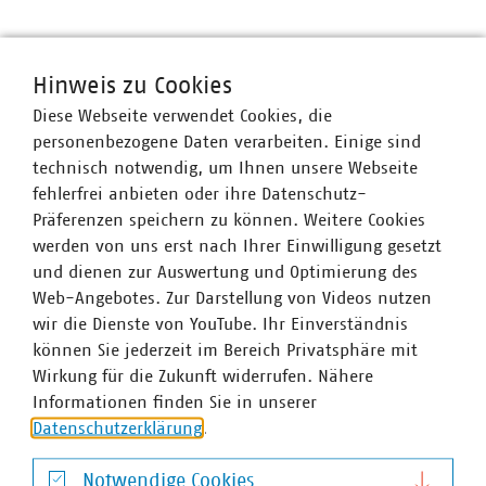
VKU-Bereiche
Hinweis zu Cookies
Diese Webseite verwendet Cookies, die
personenbezogene Daten verarbeiten. Einige sind
technisch notwendig, um Ihnen unsere Webseite
fehlerfrei anbieten oder ihre Datenschutz-
WASSER/ABWASSER
ENERGIEWIRTSCHAFT
ABFALLWIRTSCHAFT
RECHT
DIGITALISIERUNG/TK
Präferenzen speichern zu können. Weitere Cookies
werden von uns erst nach Ihrer Einwilligung gesetzt
Zum 
und dienen zur Auswertung und Optimierung des
Web-Angebotes. Zur Darstellung von Videos nutzen
wir die Dienste von YouTube. Ihr Einverständnis
können Sie jederzeit im Bereich Privatsphäre mit
Wirkung für die Zukunft widerrufen. Nähere
Informationen finden Sie in unserer
Hausanschrift und Kontakt
Datenschutzerklärung
.
VKU-Hauptgeschäftsstelle
Notwendige Cookies