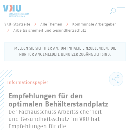
Zum Hauptinhalt springen
VKU-Startseite
Alle Themen
Kommunale Arbeitgeber
Sie befinden sich hier:
Arbeitssicherheit und Gesundheitsschutz
MELDEN SIE SICH HIER AN, UM INHALTE EINZUBLENDEN, DIE
NUR FÜR ANGEMELDETE BENUTZER ZUGÄNGLICH SIND.
Anmeldung als VKU-Mitglied
Informationspapier
Empfehlungen für den
Geben Sie Ihren Benutzernamen (Ihre E-Mail-
Adresse) und Ihr Passwort ein, um sich für den
optimalen Behälterstandplatz
Mitgliederbereich anzumelden.
Der Fachausschuss Arbeitssicherheit
Benutzername
und Gesundheitsschutz im VKU hat
Empfehlungen für die