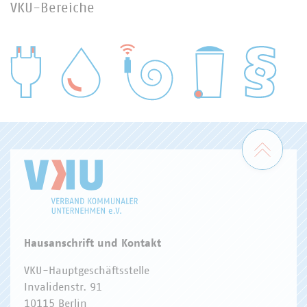
VKU-Bereiche
WASSER/ABWASSER
ENERGIEWIRTSCHAFT
ABFALLWIRTSCHAFT
RECHT
DIGITALISIERUNG/TK
Zum 
Hausanschrift und Kontakt
VKU-Hauptgeschäftsstelle
Invalidenstr. 91
10115 Berlin