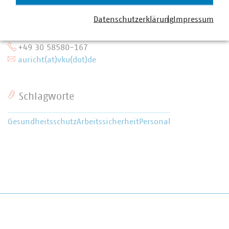
stellvertretende Abteilungsleiterin /
Datenschutzerklärung
Impressum
Fachgebietsleiterin Arbeitssicherheit und
Gesundheitsschutz, Gleichstellung, Personal
+49 30 58580-167
auricht(at)vku(dot)de
Schlagworte
Gesundheitsschutz
Arbeitssicherheit
Personal