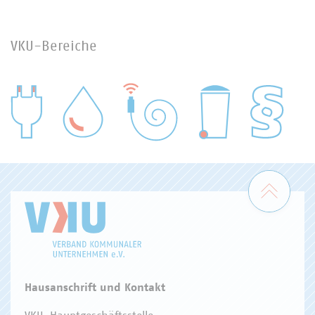
VKU-Bereiche
WASSER/ABWASSER
ENERGIEWIRTSCHAFT
ABFALLWIRTSCHAFT
RECHT
DIGITALISIERUNG/TK
Zum 
Hausanschrift und Kontakt