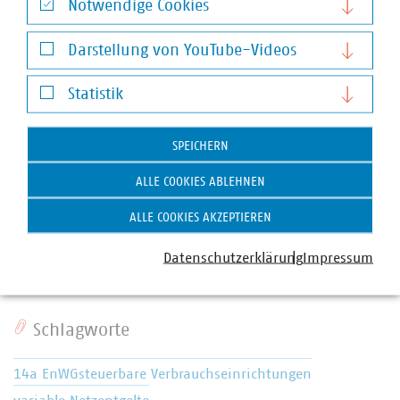
Notwendige Cookies
Notwendige Cookies
Darstellung von YouTube-Videos
Darstellung von YouTube-Videos
Statistik
Statistik
SPEICHERN
Stephanie Risch
ALLE COOKIES ABLEHNEN
Senior-Fachgebietsleiterin Stromnetze
ALLE COOKIES AKZEPTIEREN
+49 30 58580-198
+49 170 8580198
Datenschutzerklärung
Impressum
risch(at)vku(dot)de
Schlagworte
14a EnWG
steuerbare Verbrauchseinrichtungen