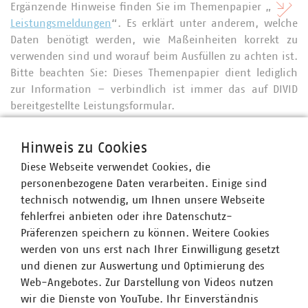
Ergänzende Hinweise finden Sie im Themenpapier „
Leistungsmeldungen
“. Es erklärt unter anderem, welche
Daten benötigt werden, wie Maßeinheiten korrekt zu
verwenden sind und worauf beim Ausfüllen zu achten ist.
Bitte beachten Sie: Dieses Themenpapier dient lediglich
zur Information – verbindlich ist immer das auf DIVID
bereitgestellte Leistungsformular.
Für Rückfragen steht Ihnen Yvonne Krause,
Hinweis zu Cookies
Fachgebietsleiterin Stadtsauberkeit, Winterdienst und
Diese Webseite verwendet Cookies, die
Baubetriebshöfe (Telefon +49 30 58580-262,
personenbezogene Daten verarbeiten. Einige sind
krause@vku.de) sehr gern zur Verfügung.
technisch notwendig, um Ihnen unsere Webseite
fehlerfrei anbieten oder ihre Datenschutz-
Präferenzen speichern zu können. Weitere Cookies
werden von uns erst nach Ihrer Einwilligung gesetzt
und dienen zur Auswertung und Optimierung des
Ansprechpartner
Web-Angebotes. Zur Darstellung von Videos nutzen
wir die Dienste von YouTube. Ihr Einverständnis