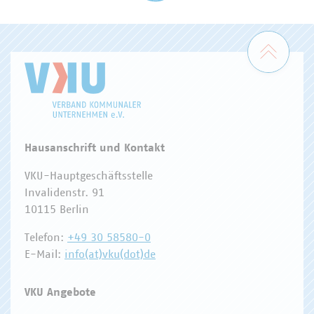
WASSER/ABWASSER
ENERGIEWIRTSCHAFT
ABFALLWIRTSCHAFT
RECHT
DIGITALISIERUNG/TK
Zum 
Hausanschrift und Kontakt
VKU-Hauptgeschäftsstelle
Invalidenstr. 91
10115 Berlin
Telefon:
+49 30 58580-0
E-Mail:
info(at)vku(dot)de
VKU Angebote