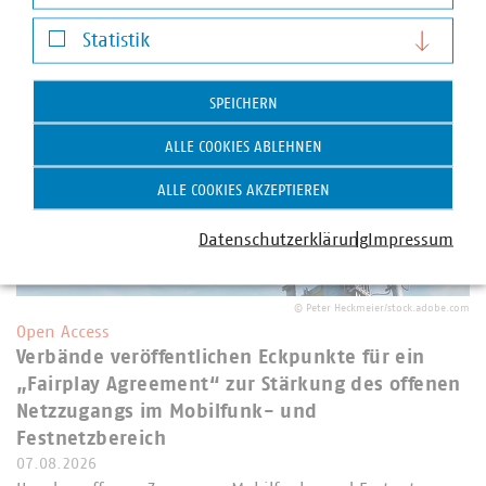
Darstellung von YouTube-Videos
Statistik
Statistik
SPEICHERN
ALLE COOKIES ABLEHNEN
ALLE COOKIES AKZEPTIEREN
Datenschutzerklärung
Impressum
©
Peter Heckmeier/stock.adobe.com
Open Access
Verbände veröffentlichen Eckpunkte für ein
„Fairplay Agreement“ zur Stärkung des offenen
Netzzugangs im Mobilfunk- und
Festnetzbereich
07.08.2026