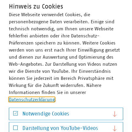
Beschaffung genommen. Sonderförderungen für
Hinweis zu Cookies
entsprechende Fahrzeuge sind in Planung. Darüber
Diese Webseite verwendet Cookies, die
hinaus soll ein „Sonderprogramm Flottenelektrifizierung“
personenbezogene Daten verarbeiten. Einige sind
dazu beitragen, kommunale Flotten auf CO2-neutrale
technisch notwendig, um Ihnen unsere Webseite
Antriebe umzustellen. Dies richtet sich explizit an
fehlerfrei anbieten oder ihre Datenschutz-
kommunale Unternehmen (Stadtwerke etc.).
Präferenzen speichern zu können. Weitere Cookies
werden von uns erst nach Ihrer Einwilligung gesetzt
und dienen zur Auswertung und Optimierung des
Web-Angebotes. Zur Darstellung von Videos nutzen
wir die Dienste von YouTube. Ihr Einverständnis
Schlagworte
können Sie jederzeit im Bereich Privatsphäre mit
Wirkung für die Zukunft widerrufen. Nähere
Klimaschutzgesetz
Nutzfahrzeuge
Mobilität
Informationen finden Sie in unserer
Datenschutzerklärung
.
Notwendige Cookies
Notwendige Cookies
Weitere Artikel zum Thema Infrastruktur und
Darstellung von YouTube-Videos
Dienstleistungen