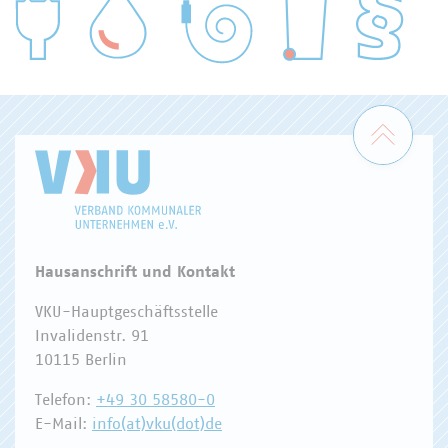
WASSER/ABWASSER
ENERGIEWIRTSCHAFT
ABFALLWIRTSCHAFT
RECHT
DIGITALISIERUNG/TK
Zum 
Hausanschrift und Kontakt
VKU-Hauptgeschäftsstelle
Invalidenstr. 91
10115 Berlin
Telefon:
+49 30 58580-0
E-Mail:
info(at)vku(dot)de