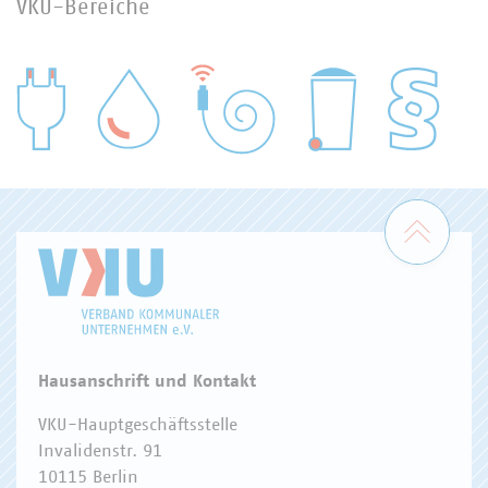
VKU-Bereiche
WASSER/ABWASSER
ENERGIEWIRTSCHAFT
ABFALLWIRTSCHAFT
RECHT
DIGITALISIERUNG/TK
Zum 
Hausanschrift und Kontakt
VKU-Hauptgeschäftsstelle
Invalidenstr. 91
10115 Berlin