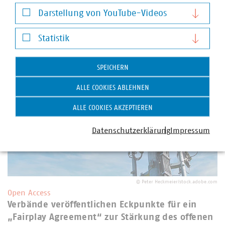
Notwendige Cookies
Darstellung von YouTube-Videos
Weitere Artikel zum Thema Infrastruktur und
Darstellung von YouTube-Videos
Dienstleistungen
Statistik
Statistik
SPEICHERN
ALLE COOKIES ABLEHNEN
ALLE COOKIES AKZEPTIEREN
Datenschutzerklärung
Impressum
©
Peter Heckmeier/stock.adobe.com
Open Access
Verbände veröffentlichen Eckpunkte für ein
„Fairplay Agreement“ zur Stärkung des offenen