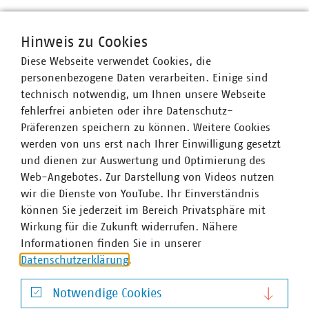
Im Rahmen unseres diesjährigen Bundeskongresses
laden wir Sie zudem recht herzlich zur
Hinweis zu Cookies
Mitgliederversammlung der Sparte Abfallwirtschaft und
Diese Webseite verwendet Cookies, die
Stadtsauberkeit ein. Diese wird am 20. Mai 2025 um
personenbezogene Daten verarbeiten. Einige sind
10:30 Uhr ebenfalls im DoubleTree by Hilton Berlin Ku
technisch notwendig, um Ihnen unsere Webseite
´damm stattfinden. (nur für Mitglieder)
fehlerfrei anbieten oder ihre Datenschutz-
Präferenzen speichern zu können. Weitere Cookies
Wir freuen uns darauf, mit Ihnen die aktuellen
werden von uns erst nach Ihrer Einwilligung gesetzt
Herausforderungen, Themen und Trends der
und dienen zur Auswertung und Optimierung des
Abfallwirtschaft und Straßenreinigung am 20. und 21.
Web-Angebotes. Zur Darstellung von Videos nutzen
Mai 2025 in Berlin im DoubleTree by Hilton Berlin Ku
wir die Dienste von YouTube. Ihr Einverständnis
´damm zu diskutieren.
können Sie jederzeit im Bereich Privatsphäre mit
Wirkung für die Zukunft widerrufen. Nähere
Schlagworte
Informationen finden Sie in unserer
Datenschutzerklärung
.
Bundeskongress
Abfallwirtschaft
Stadtsauberkeit
Notwendige Cookies