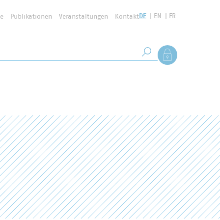
DE
EN
FR
se
Publikationen
Veranstaltungen
Kontakt
Suchbegriff
Als Mitglied anmel
Suche starten