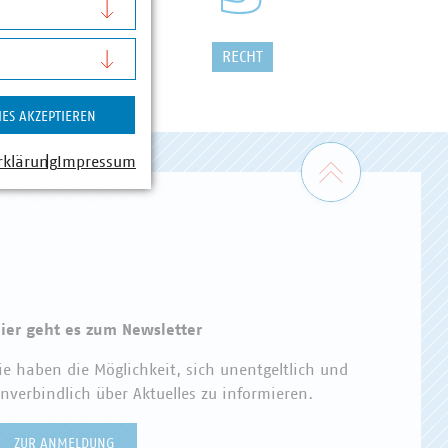
FALLWIRTSCHAFT
RECHT
IES AKZEPTIEREN
Zum Seiten
rklärung
Impressum
ier geht es zum Newsletter
ie haben die Möglichkeit, sich unentgeltlich und
nverbindlich über Aktuelles zu informieren.
ZUR ANMELDUNG