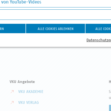
g von YouTube-Videos
on YouTube-Videos
ABWASSER
DIGITALISIERUNG/TK
AB
ERN
ALLE COOKIES ABLEHNEN
ALLE COOK
Datenschutze
VKU Angebote
H
VKU AKADEMIE
S
u
VKU VERLAG