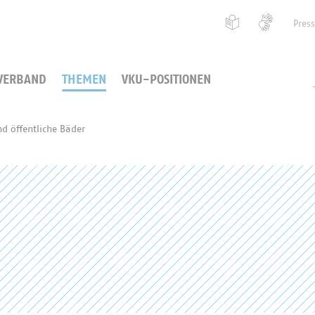
Pres
VERBAND
THEMEN
VKU-POSITIONEN
nd öffentliche Bäder