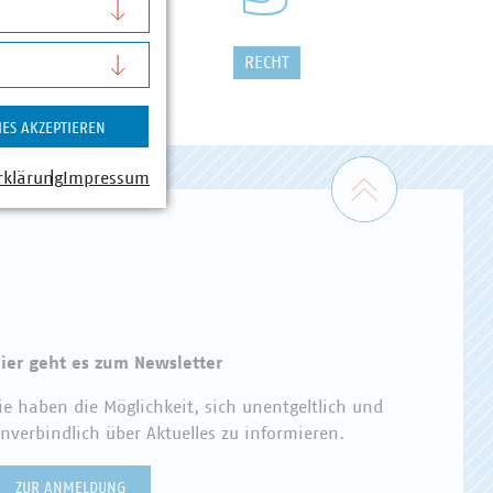
FALLWIRTSCHAFT
RECHT
IES AKZEPTIEREN
Zum Seiten
rklärung
Impressum
ier geht es zum Newsletter
ie haben die Möglichkeit, sich unentgeltlich und
nverbindlich über Aktuelles zu informieren.
ZUR ANMELDUNG