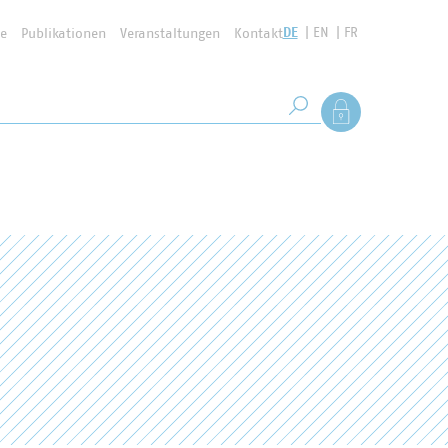
DE
EN
FR
se
Publikationen
Veranstaltungen
Kontakt
Suchbegriff
Als Mitglied anmel
Suche starten