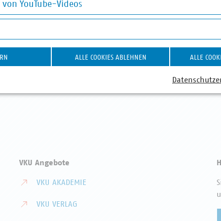
g von YouTube-Videos
on YouTube-Videos
ABWASSER
DIGITALISIERUNG/TK
AB
ERN
ALLE COOKIES ABLEHNEN
ALLE COOK
Datenschutze
VKU Angebote
H
VKU AKADEMIE
S
u
VKU VERLAG