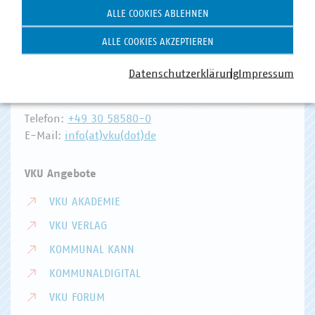
ALLE COOKIES ABLEHNEN
Hausanschrift und Kontakt
ALLE COOKIES AKZEPTIEREN
VKU-Hauptgeschäftsstelle
Datenschutzerklärung
Impressum
Invalidenstr. 91
10115 Berlin
Telefon:
+49 30 58580-0
E-Mail:
info(at)vku(dot)de
VKU Angebote
VKU AKADEMIE
VKU VERLAG
KOMMUNAL KANN
KOMMUNALDIGITAL
VKU FORUM