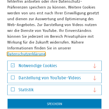
fehlerfrei anbieten oder ihre Datenschutz-
Präferenzen speichern zu können. Weitere Cookies
werden von uns erst nach Ihrer Einwilligung gesetzt
und dienen zur Auswertung und Optimierung des
Web-Angebotes. Zur Darstellung von Videos nutzen
wir die Dienste von YouTube. Ihr Einverständnis
VKU-Bereiche
können Sie jederzeit im Bereich Privatsphäre mit
Wirkung für die Zukunft widerrufen. Nähere
Informationen finden Sie in unserer
Datenschutzerklärung
.
Notwendige Cookies
WASSER/ABWASSER
ENERGIEWIRTSCHAFT
ABFALLWIRTSCHAFT
RECHT
DIGITALISIERUNG/TK
Notwendige Cookies
Darstellung von YouTube-Videos
Zum 
Darstellung von YouTube-Videos
Statistik
Statistik
SPEICHERN