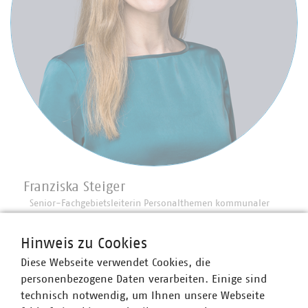
Franziska Steiger
Senior-Fachgebietsleiterin Personalthemen kommunaler
Unternehmen
+49 157 80654990
Hinweis zu Cookies
kommunal-kann(at)vku(dot)de
Diese Webseite verwendet Cookies, die
personenbezogene Daten verarbeiten. Einige sind
technisch notwendig, um Ihnen unsere Webseite