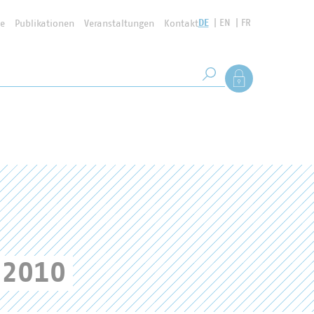
DE
EN
FR
se
Publikationen
Veranstaltungen
Kontakt
Suchbegriff
Als Mitglied anmel
Suche starten
 2010