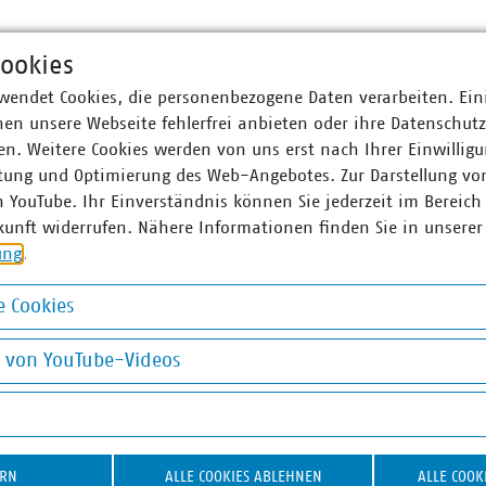
ookies
ie Ihre Bestellung schriftlich an
wendet Cookies, die personenbezogene Daten verarbeiten. Ein
en unsere Webseite fehlerfrei anbieten oder ihre Datenschut
n. Weitere Cookies werden von uns erst nach Ihrer Einwilligu
tung und Optimierung des Web-Angebotes. Zur Darstellung vo
ne Hermann-Bohr
n YouTube. Ihr Einverständnis können Sie jederzeit im Bereich
tentin der Geschäftsführung Abfallwirtschaft und Stadtsauberkeit VKS
kunft widerrufen. Nähere Informationen finden Sie in unserer
0 58580-163
ung
.
t)vku(dot)de
 Cookies
okies
g von YouTube-Videos
on YouTube-Videos
ERN
ALLE COOKIES ABLEHNEN
ALLE COOK