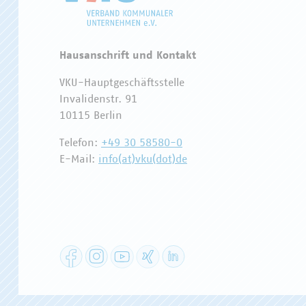
Hausanschrift und Kontakt
VKU-Hauptgeschäftsstelle
Invalidenstr. 91
10115 Berlin
Telefon:
+49 30 58580-0
E-Mail:
info(at)vku(dot)de
Facebook
Instagram
YouTube
XING
LinkedIn