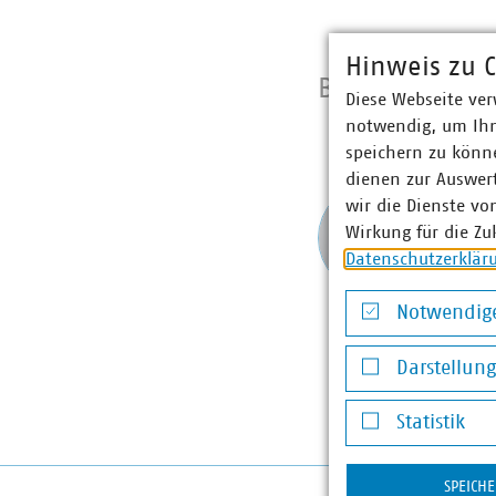
Hinweis zu C
Bitte richten S
Diese Webseite ver
notwendig, um Ihn
speichern zu könne
dienen zur Auswer
Lia
wir die Dienste vo
Assis
Wirkung für die Zu
+49 3
Datenschutzerklär
bohr(a
Notwendige
Notwendige Co
Darstellun
Darstellung v
Statistik
Statistik
SPEICH