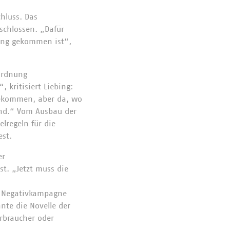
hluss. Das
eschlossen. „Dafür
sung gekommen ist“,
ordnung
, kritisiert Liebing:
 bekommen, aber da, wo
tand.“ Vom Ausbau der
lregeln für die
est.
er
t. „Jetzt muss die
er Negativkampagne
nte die Novelle der
rbraucher oder