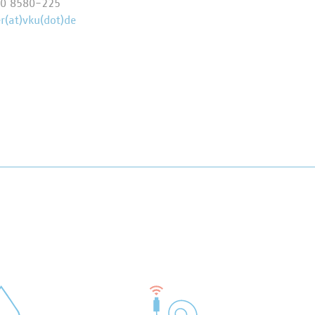
70 8580-225
(at)vku(dot)de