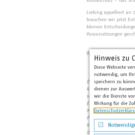
Klimaschutz – das Sch
Liebing appelliert an
brauchen wir jetzt En
kleinen Entscheidunge
Voraussetzungen gesc
Weitere Informatione
Hinweis zu C
Diese Webseite ver
notwendig, um Ihn
speichern zu könne
Der Verband kommunale
dienen zur Auswer
kommunalwirtschaftlic
wir die Dienste vo
sowie Telekommunikat
Wirkung für die Zu
Euro erwirtschaftet u
Datenschutzerklär
Mitgliedsunternehmen 
Prozent, Gas 65 Proze
Notwendige
kommunale Abfallwirts
ihrer CO2-Emissionen
Notwendige Co