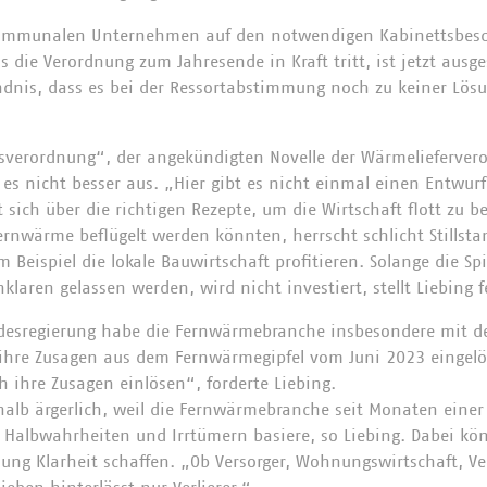
ommunalen Unternehmen auf den notwendigen Kabinettsbesc
ss die Verordnung zum Jahresende in Kraft tritt, ist jetzt ausg
ändnis, dass es bei der Ressortabstimmung noch zu keiner Lö
gsverordnung“, der angekündigten Novelle der Wärmelieferver
 es nicht besser aus. „Hier gibt es nicht einmal einen Entwurf“
et sich über die richtigen Rezepte, um die Wirtschaft flott zu
Fernwärme beflügelt werden könnten, herrscht schlicht Stills
eispiel die lokale Bauwirtschaft profitieren. Solange die Spie
aren gelassen werden, wird nicht investiert, stellt Liebing f
desregierung habe die Fernwärmebranche insbesondere mit d
ihre Zusagen aus dem Fernwärmegipfel vom Juni 2023 eingelös
h ihre Zusagen einlösen“, forderte Liebing.
shalb ärgerlich, weil die Fernwärmebranche seit Monaten ein
f Halbwahrheiten und Irrtümern basiere, so Liebing. Dabei kön
ng Klarheit schaffen. „Ob Versorger, Wohnungswirtschaft, Ve