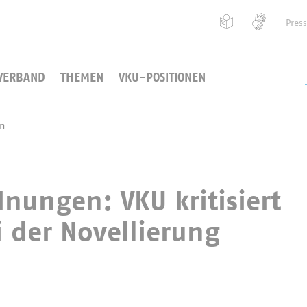
Pres
VERBAND
THEMEN
VKU-POSITIONEN
en
ungen: VKU kritisiert
i der Novellierung