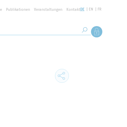
DE
EN
FR
se
Publikationen
Veranstaltungen
Kontakt
Suchbegriff
Als Mitglied anmel
Suche starten