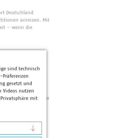
ort Deutschland
titionen anreizen. Mit
eit – wenn die
 Bundesregierung
ige sind technisch
z-Präferenzen
ng gesetzt und
nd
n Videos nutzen
Abfallwirtschaft
 Privatsphäre mit
se von 194 Milliarden
ent haben die VKU-
bereichen: Strom 66
ozent. Die
1990 rund 78 Prozent
chutzes. Immer mehr