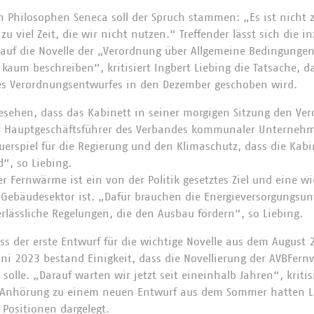
Philosophen Seneca soll der Spruch stammen: „Es ist nicht zu
zu viel Zeit, die wir nicht nutzen.“ Treffender lässt sich die 
 auf die Novelle der „Verordnung über Allgemeine Bedingungen
aum beschreiben“, kritisiert Ingbert Liebing die Tatsache, da
es Verordnungsentwurfes in den Dezember geschoben wird.
esehen, dass das Kabinett in seiner morgigen Sitzung den Ve
er Hauptgeschäftsführer des Verbandes kommunaler Unternehme
rauerspiel für die Regierung und den Klimaschutz, dass die Ka
“, so Liebing.
 Fernwärme ist ein von der Politik gesetztes Ziel und eine wi
 Gebäudesektor ist. „Dafür brauchen die Energieversorgungs
erlässliche Regelungen, die den Ausbau fördern“, so Liebing.
ass der erste Entwurf für die wichtige Novelle aus dem Augus
ni 2023 bestand Einigkeit, dass die Novellierung der AVBFer
olle. „Darauf warten wir jetzt seit eineinhalb Jahren“, kritis
 Anhörung zu einem neuen Entwurf aus dem Sommer hatten L
 Positionen dargelegt.