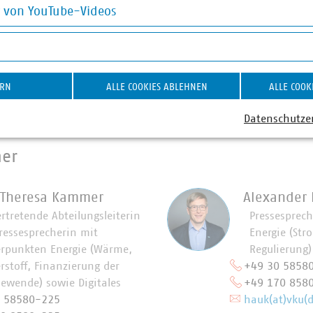
 engagieren sich im Breitbandausbau: 220 Unternehmen inves
g von YouTube-Videos
Künftig wollen 90 Prozent der kommunalen Unternehmen den
on YouTube-Videos
 Anschlüsse für Antennen an ihr Glasfasernetz anbieten.
d am Laufen – denn nichts geschieht, wenn es nicht vor Ort p
ERN
ALLE COOKIES ABLEHNEN
ALLE COOK
: #Daseinsvorsorge. Unsere Positionen:
https://www.vku.d
Datenschutze
ner
 Theresa Kammer
Alexander
ertretende Abteilungsleiterin
Pressesprec
ressesprecherin mit
Energie (Str
rpunkten Energie (Wärme,
Regulierung)
rstoff, Finanzierung der
+49 30 5858
iewende) sowie Digitales
+49 170 858
0 58580-225
hauk(at)vku(d