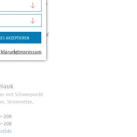
tieren pro Jahr über
Zahlen Daten Fakten
assiert: Unser Beitrag
IES AKZEPTIEREN
e/vku-positionen/
rklärung
Impressum
 Hauk
her mit Schwerpunkt
om, Stromnetze,
0-208
0-208
ot)de