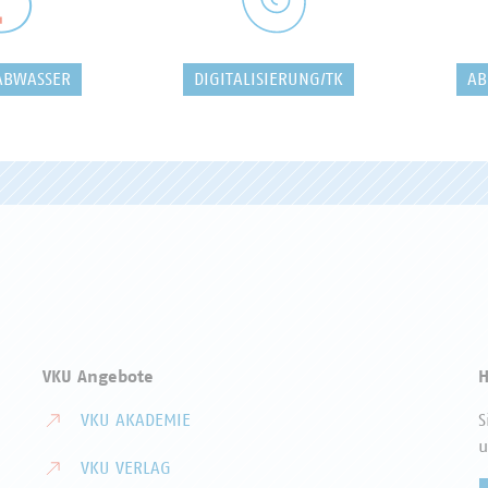
ABWASSER
DIGITALISIERUNG/TK
AB
VKU Angebote
H
VKU AKADEMIE
S
u
VKU VERLAG