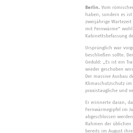
Berlin.
Vom römischen 
haben, sondern es ist 
zweijährige Wartezeit
mit Fernwärme“ wohl k
Kabinettsbefassung d
Ursprünglich war vorg
beschließen sollte. D
Geduld: „Es ist ein T
wieder geschoben wird
Der massive Ausbau der
Klimaschutzschutz im
praxistaugliche und v
Er erinnerte daran, d
Fernwärmegipfel im Ju
abgeschlossen werden s
Rahmen der üblichen
bereits im August ihre