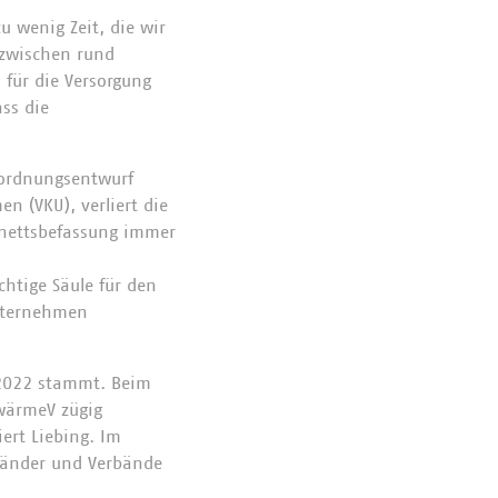
 wenig Zeit, die wir
inzwischen rund
 für die Versorgung
ss die
rordnungsentwurf
n (VKU), verliert die
binettsbefassung immer
chtige Säule für den
unternehmen
t 2022 stammt. Beim
nwärmeV zügig
iert Liebing. Im
änder und Verbände