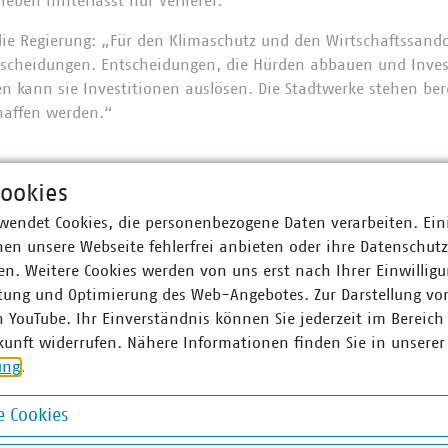
ieben hinterlässt nur Verlierer.“
 die Regierung: „Für den Klimaschutz und den Wirtschaftssand
tscheidungen. Entscheidungen, die Hürden abbauen und Inves
n kann sie Investitionen auslösen. Die Stadtwerke stehen ber
haffen werden.“
n:
Ausbau der Fernwärme: BDEW und VKU appellieren an
ookies
wendet Cookies, die personenbezogene Daten verarbeiten. Ein
en unsere Webseite fehlerfrei anbieten oder ihre Datenschut
n. Weitere Cookies werden von uns erst nach Ihrer Einwilligu
r Unternehmen e. V. (VKU) vertritt über 1.550 Stadtwerke u
tung und Optimierung des Web-Angebotes. Zur Darstellung vo
he Unternehmen in den Bereichen Energie, Wasser/Abwasser, 
n YouTube. Ihr Einverständnis können Sie jederzeit im Bereich
ion. Mit rund 309.000 Beschäftigten wurden 2022 Umsatzerlö
kunft widerrufen. Nähere Informationen finden Sie in unserer
nd mehr als 17 Milliarden Euro investiert. Im Endkundensegm
ung
.
signifikante Marktanteile in zentralen Ver- und Entsorgungs
nt, Wärme 91 Prozent, Trinkwasser 88 Prozent, Abwasser 40 Pr
 Cookies
chaft entsorgt jeden Tag 31.500 Tonnen Abfall und hat seit 
 eingespart – damit ist sie der Hidden Champion des Klimas
okies