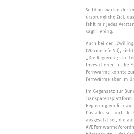
Seitdem warten die k
ursprüngliche Ziel, da
fehlt mir jedes Verst
sagt Liebing.
Auch bei der „Zwillin
(WärmelieferVO), sieht
„Die Regierung streit
Investitionen in die 
Fernwärme könnte zum B
Fernwärme aber im Unkl
Im Gegensatz zur Bun
Transparenzplattform 
Regierung endlich auc
Das alles sei auch de
ausgesetzt sei, die au
AVBFernwärmeVerordnu