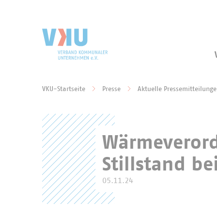
Zum Hauptinhalt springen
Zur Suche springen
VKU-Startseite
Presse
Aktuelle Pressemitteilung
Sie befinden sich hier:
Wärmeverordn
Stillstand be
05.11.24