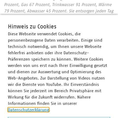
Prozent, Gas 67 Prozent, Trinkwasser 91 Prozent, Wärme
79 Prozent, Abwasser 45 Prozent. Sie entsorgen jeden Tag
31.500 Tonnen Abfall und tragen durch getrennte
Sammlung entscheidend dazu bei, dass Deutschland mit
Hinweis zu Cookies
67 Prozent die höchste Recyclingquote in der
Diese Webseite verwendet Cookies, die
Europäischen Union hat. Immer mehr
personenbezogene Daten verarbeiten. Einige sind
Mitgliedsunternehmen engagieren sich im
technisch notwendig, um Ihnen unsere Webseite
Breitbandausbau: 203 Unternehmen investieren pro Jahr
fehlerfrei anbieten oder ihre Datenschutz-
über 700 Millionen Euro. Beim Breitbandausbau setzen
Präferenzen speichern zu können. Weitere Cookies
92 Prozent der Unternehmen auf Glasfaser bis
werden von uns erst nach Ihrer Einwilligung gesetzt
mindestens ins Gebäude. Wir halten Deutschland am
und dienen zur Auswertung und Optimierung des
Laufen – klimaneutral, leistungsstark, lebenswert. Unser
Web-Angebotes. Zur Darstellung von Videos nutzen
Beitrag für heute und morgen: #Daseinsvorsorge. Unsere
wir die Dienste von YouTube. Ihr Einverständnis
Positionen:
2030plus.vku.de.
können Sie jederzeit im Bereich Privatsphäre mit
Wirkung für die Zukunft widerrufen. Nähere
Informationen finden Sie in unserer
Ansprechpartner
Datenschutzerklärung
.