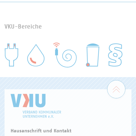
VKU-Bereiche
WASSER/ABWASSER
ENERGIEWIRTSCHAFT
ABFALLWIRTSCHAFT
RECHT
DIGITALISIERUNG/TK
Zum 
Hausanschrift und Kontakt