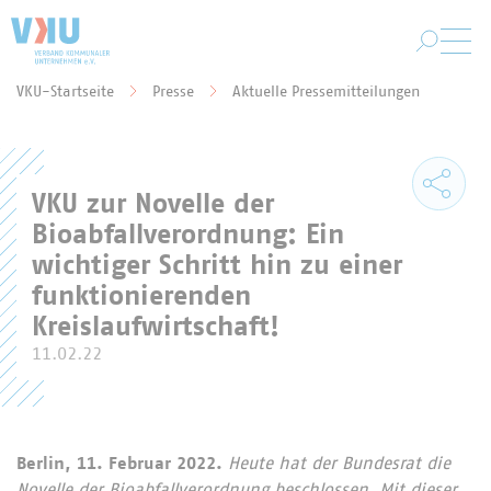
Zum Hauptinhalt springen
VKU-Startseite
Presse
Aktuelle Pressemitteilungen
Sie befinden sich hier:
VKU zur Novelle der
Bioabfallverordnung: Ein
wichtiger Schritt hin zu einer
funktionierenden
Kreislaufwirtschaft!
11.02.22
Berlin, 11. Februar 2022.
Heute hat der Bundesrat die
Novelle der
Bioabfallverordnung beschlossen. Mit dieser