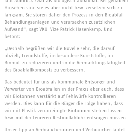
laut Aufdruck zwar als biologisch abbaubar. Bei genauem
Hinsehen sind sie es aber nicht bzw. zersetzen sich zu
langsam. Sie stören daher den Prozess in den Bioabfall-
Behandlungsanlagen und verursachen zusätzlichen
Aufwand“, sagt VKU-Vize Patrick Hasenkamp. Und
betont:
„Deshalb begrüßen wir die Novelle sehr, die darauf
abzielt, Fremdstoffe, insbesondere Kunststoffe, im
Biomüll zu reduzieren und so die Vermarktungsfähigkeit
des Bioabfallkomposts zu verbessern.
Das bedeutet für uns als kommunale Entsorger und
Verwerter von Bioabfällen in der Praxis aber auch, dass
wir Biotonnen verstärkt auf Fehlwürfe kontrollieren
werden. Dies kann für die Bürger die Folge haben, dass
wir mit Plastik verunreinigte Biotonnen stehen lassen
bzw. mit der teureren Restmüllabfuhr entsorgen müssen.
Unser Tipp an Verbraucherinnen und Verbraucher lautet