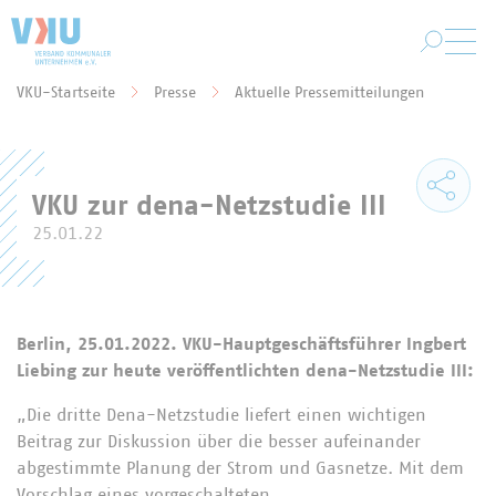
Zum Hauptinhalt springen
VKU-Startseite
Presse
Aktuelle Pressemitteilungen
Sie befinden sich hier:
VKU zur dena-Netzstudie III
25.01.22
Berlin, 25.01.2022. VKU-Hauptgeschäftsführer Ingbert
Liebing zur heute veröffentlichten dena-Netzstudie III:
„Die dritte Dena-Netzstudie liefert einen wichtigen
Beitrag zur Diskussion über die besser aufeinander
abgestimmte Planung der Strom und Gasnetze. Mit dem
Vorschlag eines vorgeschalteten