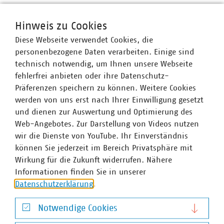
Hinweis zu Cookies
Der Verband kommunaler Unternehmen e. V. (VKU)
Diese Webseite verwendet Cookies, die
vertritt über 1.500 Stadtwerke und
personenbezogene Daten verarbeiten. Einige sind
kommunalwirtschaftliche Unternehmen in den Bereichen
technisch notwendig, um Ihnen unsere Webseite
Energie, Wasser/Abwasser, Abfallwirtschaft sowie
fehlerfrei anbieten oder ihre Datenschutz-
Telekommunikation. Mit rund 283.000 Beschäftigten
Präferenzen speichern zu können. Weitere Cookies
wurden 2019 Umsatzerlöse von 123 Milliarden Euro
werden von uns erst nach Ihrer Einwilligung gesetzt
erwirtschaftet und mehr als 13 Milliarden Euro investiert.
und dienen zur Auswertung und Optimierung des
Im Endkundensegment haben die VKU-
Web-Angebotes. Zur Darstellung von Videos nutzen
Mitgliedsunternehmen signifikante Marktanteile in
wir die Dienste von YouTube. Ihr Einverständnis
zentralen Ver- und Entsorgungsbereichen: Strom 62
können Sie jederzeit im Bereich Privatsphäre mit
Prozent, Gas 67 Prozent, Trinkwasser 91 Prozent, Wärme
Wirkung für die Zukunft widerrufen. Nähere
79 Prozent, Abwasser 45 Prozent. Sie entsorgen jeden Tag
Informationen finden Sie in unserer
31.500 Tonnen Abfall und tragen durch getrennte
Datenschutzerklärung
.
Sammlung entscheidend dazu bei, dass Deutschland mit
67 Prozent die höchste Recyclingquote in der
Notwendige Cookies
Europäischen Union hat. Immer mehr
Notwendige Cookies
Mitgliedsunternehmen engagieren sich im