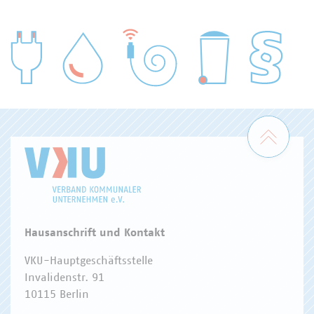
WASSER/ABWASSER
ENERGIEWIRTSCHAFT
ABFALLWIRTSCHAFT
RECHT
DIGITALISIERUNG/TK
Zum 
Hausanschrift und Kontakt
VKU-Hauptgeschäftsstelle
Invalidenstr. 91
10115 Berlin