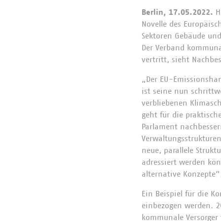
Berlin, 17.05.2022.
H
Novelle des Europäisc
Sektoren Gebäude und
Der Verband kommunal
vertritt, sieht Nachb
„Der EU-Emissionshand
ist seine nun schritt
verbliebenen Klimasch
geht für die praktisc
Parlament nachbesser
Verwaltungsstrukture
neue, parallele Struk
adressiert werden kön
alternative Konzepte”
Ein Beispiel für die 
einbezogen werden. 20
kommunale Versorger v