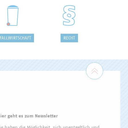
FALLWIRTSCHAFT
RECHT
Zum Seiten
ier geht es zum Newsletter
ie haben die Möglichkeit, sich unentgeltlich und