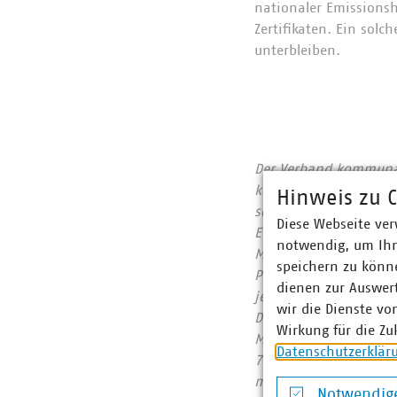
nationaler Emissionsh
Zertifikaten. Ein sol
unterbleiben.
Der Verband kommunale
kommunalwirtschaftlic
Hinweis zu C
sowie Telekommunikat
Diese Webseite ver
Euro erwirtschaftet u
notwendig, um Ihn
Mitgliedsunternehmen 
speichern zu könne
Prozent, Gas 67 Proze
dienen zur Auswer
jeden Tag 31.500 Ton
wir die Dienste vo
Deutschland mit 67 P
Wirkung für die Zu
Mitgliedsunternehmen
Datenschutzerklär
700 Millionen Euro. B
mindestens ins Gebäud
Notwendige