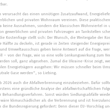
zbar.
en verursacht das einen unnötigen Zusatzaufwand, Energielie
erblichen und privaten Wohnraum vereinen. Diese praktischen
a keine Ausnahmen, sondern die klassischen Wohnviertel in 
von gewerblichen und privaten Fahrzeugen an Tankstellen schei
ie Kostenfrage stellt sich: Der Wunsch, die Weitergabe der Ko
 Hälfte zu deckeln, ist gerade in Zeiten steigender Energiepre
nd Umweltausschuss geben keine Antwort auf die Frage, wer 
ll – von der Frage, wie so eine volle Lenkungswirkung zum Verz
werden soll, ganz abgesehen. Zumal die Ukraine-Krise zeigt, w
ilen Energieträgern ausgehen: Wir müssen schneller beim Ums
utrale Gase werden”, so Liebing.
ab 2026 auch die Abfallverbrennung einzubeziehen. Dafür sollte
rstens eine gründliche Analyse der abfallwirtschaftlichen Fol
r Behandlungsverfahren. Sonst würden Siedlungsabfälle wiede
wäre klimaschädlicher als die Verbrennung und ist hierzulan
n die Bundesregierung gefordert: Denn dieser EU-Vorschlag und