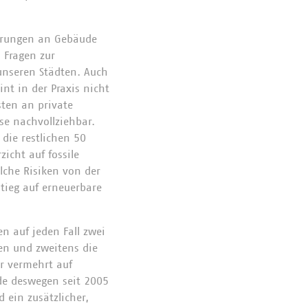
ferungen an Gebäude
 Fragen zur
unseren Städten. Auch
nt in der Praxis nicht
sten an private
ise nachvollziehbar.
die restlichen 50
icht auf fossile
elche Risiken von der
tieg auf erneuerbare
n auf jeden Fall zwei
gen und zweitens die
r vermehrt auf
de deswegen seit 2005
 ein zusätzlicher,