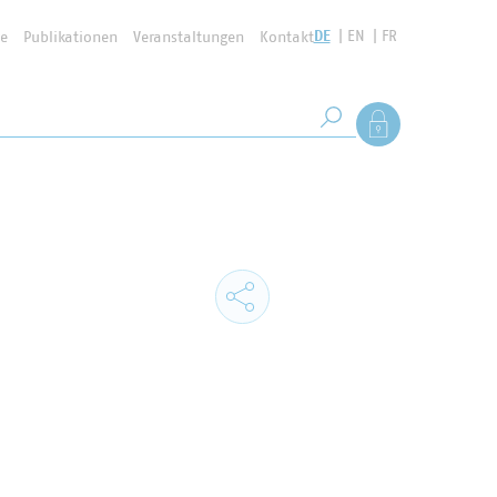
DE
EN
FR
se
Publikationen
Veranstaltungen
Kontakt
Suchbegriff
Als Mitglied anmel
Suche starten