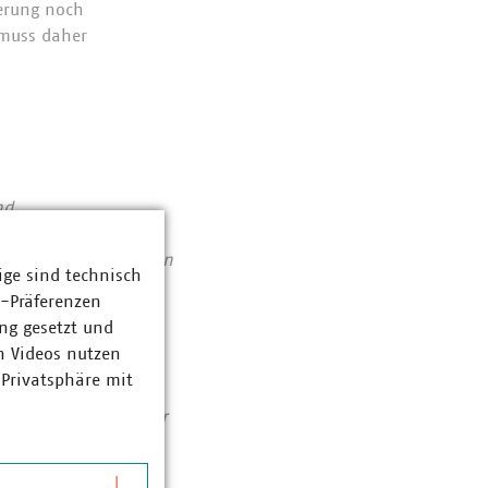
ierung noch
 muss daher
nd
Abfallwirtschaft
se von 123 Milliarden
ige sind technisch
ent haben die VKU-
z-Präferenzen
bereichen: Strom 62
ng gesetzt und
ozent. Sie entsorgen
n Videos nutzen
 dazu bei, dass
 Privatsphäre mit
 hat. Immer mehr
tieren pro Jahr über
lasfaser bis
gsstark, lebenswert.