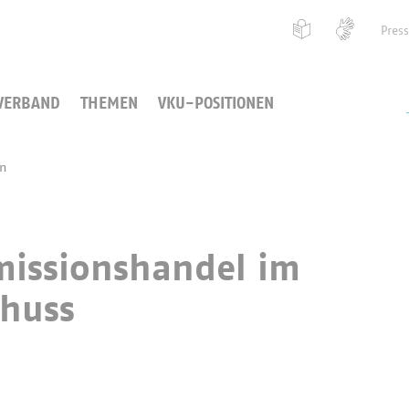
Pres
VERBAND
THEMEN
VKU-POSITIONEN
en
missionshandel im
huss