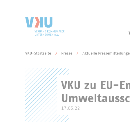
Zum Hauptinhalt springen
Zur Suche springen
VKU-Startseite
Presse
Aktuelle Pressemitteilung
Sie befinden sich hier:
VKU zu EU-E
Umweltaussc
17.05.22