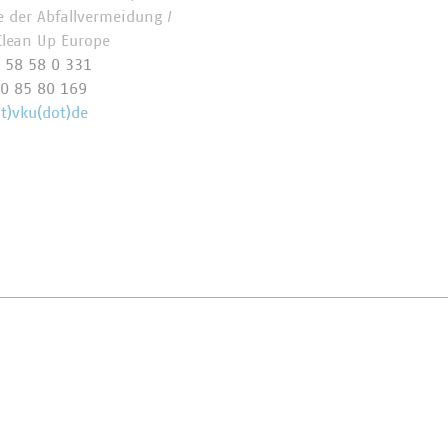
 der Abfallvermeidung /
 Clean Up Europe
 58 58 0 331
0 85 80 169
at)vku(dot)de