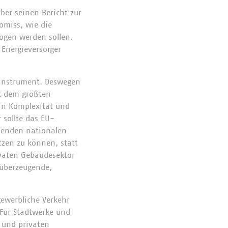
er seinen Bericht zur
omiss, wie die
ogen werden sollen.
Energieversorger
z-Instrument. Deswegen
it dem größten
 in Komplexität und
 sollte das EU-
henden nationalen
zen zu können, statt
rivaten Gebäudesektor
 überzeugende,
gewerbliche Verkehr
 Für Stadtwerke und
 und privaten