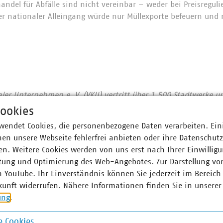
andel für Abfälle sind nicht vereinbar – weder bei Preisregul
cher nationaler Alleingang würde nur Müllexporte befeuern und
r Unternehmen e. V. (VKU) vertritt über 1.500 Stadtwerke u
he Unternehmen in den Bereichen Energie, Wasser/Abwasser, 
ookies
ion. Mit rund 283.000 Beschäftigten wurden 2019 Umsatzerlö
wendet Cookies, die personenbezogene Daten verarbeiten. Ein
nd mehr als 13 Milliarden Euro investiert. Im Endkundensegm
en unsere Webseite fehlerfrei anbieten oder ihre Datenschut
signifikante Marktanteile in zentralen Ver- und Entsorgungs
n. Weitere Cookies werden von uns erst nach Ihrer Einwilligu
nt, Trinkwasser 91 Prozent, Wärme 79 Prozent, Abwasser 45 Pr
tung und Optimierung des Web-Angebotes. Zur Darstellung vo
nen Abfall und tragen durch getrennte Sammlung entscheidend
n YouTube. Ihr Einverständnis können Sie jederzeit im Bereich
rozent die höchste Recyclingquote in der Europäischen Union
kunft widerrufen. Nähere Informationen finden Sie in unserer
 engagieren sich im Breitbandausbau: 203 Unternehmen inves
ung
.
eim Breitbandausbau setzen 92 Prozent der Unternehmen auf G
e. Wir halten Deutschland am Laufen – klimaneutral, leistun
 Cookies