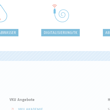
ABWASSER
DIGITALISIERUNG/TK
AB
VKU Angebote
H
VKU AKADEMIE
S