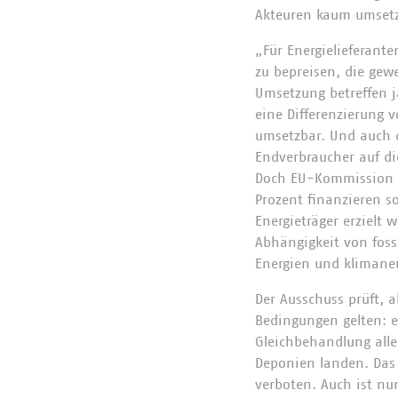
Akteuren kaum umset
„Für Energielieferant
zu bepreisen, die gew
Umsetzung betreffen j
eine Differenzierung 
umsetzbar. Und auch d
Endverbraucher auf die
Doch EU-Kommission u
Prozent finanzieren so
Energieträger erzielt 
Abhängigkeit von foss
Energien und klimane
Der Ausschuss prüft, 
Bedingungen gelten: e
Gleichbehandlung alle
Deponien landen. Das 
verboten. Auch ist nu