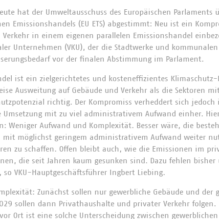
eute hat der Umweltausschuss des Europäischen Parlaments üb
hen Emissionshandels (EU ETS) abgestimmt: Neu ist ein Kompr
 Verkehr in einem eigenen parallelen Emissionshandel einbez
er Unternehmen (VKU), der die Stadtwerke und kommunalen 
esserungsbedarf vor der finalen Abstimmung im Parlament.
el ist ein zielgerichtetes und kosteneffizientes Klimaschut
weise Ausweitung auf Gebäude und Verkehr als die Sektoren m
utzpotenzial richtig. Der Kompromiss verheddert sich jedoch
he Umsetzung mit zu viel administrativem Aufwand einher. Hier
n: Weniger Aufwand und Komplexität. Besser wäre, die beste
n mit möglichst geringem administrativem Aufwand weiter nut
turen zu schaffen. Offen bleibt auch, wie die Emissionen im p
nen, die seit Jahren kaum gesunken sind. Dazu fehlen bisher
, so VKU-Hauptgeschäftsführer Ingbert Liebing.
Komplexität: Zunächst sollen nur gewerbliche Gebäude und der 
29 sollen dann Privathaushalte und privater Verkehr folgen.
or Ort ist eine solche Unterscheidung zwischen gewerblichen