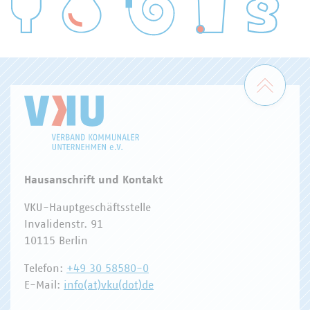
WASSER/ABWASSER
ENERGIEWIRTSCHAFT
ABFALLWIRTSCHAFT
RECHT
DIGITALISIERUNG/TK
Zum 
Hausanschrift und Kontakt
VKU-Hauptgeschäftsstelle
Invalidenstr. 91
10115 Berlin
Telefon:
+49 30 58580-0
E-Mail:
info(at)vku(dot)de