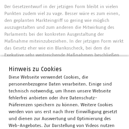
Der Gesetzentwurf in der jetzigen Form bleibt in vielen
Punkten zudem viel zu vage. Besser wäre es zum einen,
den geplanten Markteingriff so gering wie möglich
auszugestalten und zum anderen die Mitwirkung des
Parlaments bei der konkreten Ausgestaltung der
Maßnahme miteinzubeziehen. In der jetzigen Form wirkt
das Gesetz eher wie ein Blankoscheck, bei dem die
Exekutive sehr weitreichende Maßnahmen beschließen
kann, ohne das Parlament zu beteiligen. Einzig die
Hinweis zu Cookies
Bindung der Maßnahmen an die vorherige Auslösung der
Alarm- oder Notfallstufe nach dem Notfallplan Gas und
Diese Webseite verwendet Cookies, die
die Notwendigkeit, dass über diese Maßnahmen das
personenbezogene Daten verarbeiten. Einige sind
ganze Bundeskabinett entscheiden muss, nimmt die
technisch notwendig, um Ihnen unsere Webseite
Kritik der Verbände in Teilen auf.“
fehlerfrei anbieten oder ihre Datenschutz-
Präferenzen speichern zu können. Weitere Cookies
werden von uns erst nach Ihrer Einwilligung gesetzt
und dienen zur Auswertung und Optimierung des
Web-Angebotes. Zur Darstellung von Videos nutzen
Der Verband kommunaler Unternehmen e. V. (VKU)