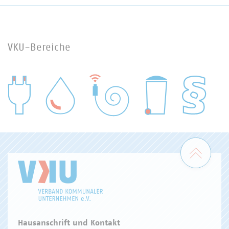
VKU-Bereiche
WASSER/ABWASSER
ENERGIEWIRTSCHAFT
ABFALLWIRTSCHAFT
RECHT
DIGITALISIERUNG/TK
Zum 
Hausanschrift und Kontakt