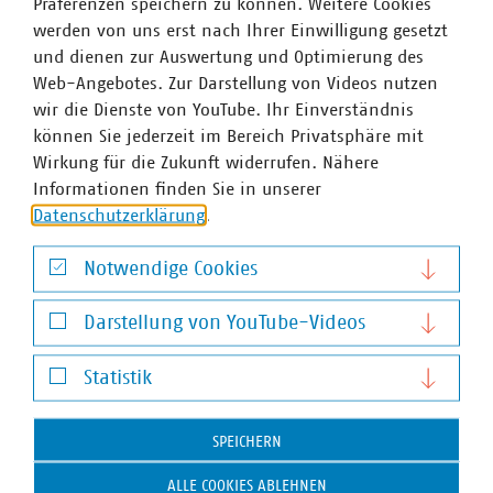
Präferenzen speichern zu können. Weitere Cookies
werden von uns erst nach Ihrer Einwilligung gesetzt
und dienen zur Auswertung und Optimierung des
Web-Angebotes. Zur Darstellung von Videos nutzen
wir die Dienste von YouTube. Ihr Einverständnis
können Sie jederzeit im Bereich Privatsphäre mit
Christine Schulze-Grotkopp
Wirkung für die Zukunft widerrufen. Nähere
Geschäftsführerin Abteilung Kommunikation und
Informationen finden Sie in unserer
Public Affairs
Datenschutzerklärung
.
+49 30 58580-221
+49 170 8580-221
Notwendige Cookies
schulze-grotkopp(at)vku(dot)de
Notwendige Cookies
Darstellung von YouTube-Videos
Darstellung von YouTube-Videos
Statistik
Statistik
SPEICHERN
ALLE COOKIES ABLEHNEN