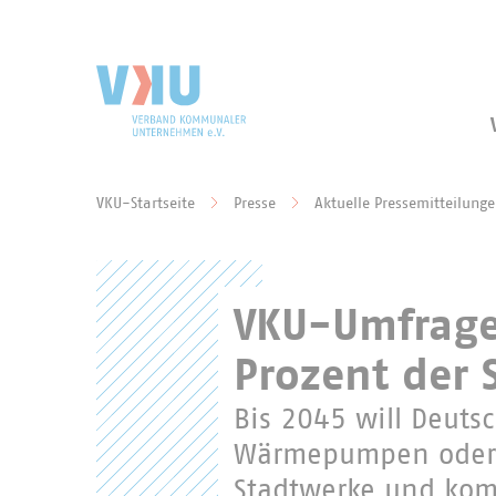
Zum Hauptinhalt springen
Zur Suche springen
VKU-Startseite
Presse
Aktuelle Pressemitteilung
Sie befinden sich hier:
VKU-Umfrage:
Prozent der 
Bis 2045 will Deuts
Wärmepumpen oder g
Stadtwerke und kom