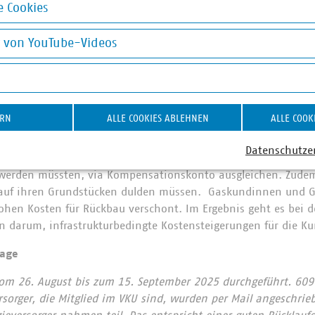
 Cookies
elständische Unternehmen, weil viele von ihnen in ihrer Prod
okies
angewiesen sind und damit Wärmepumpen und Fernwärme kein
g von YouTube-Videos
on YouTube-Videos
tralität darf weder zu einer sozialen Schieflage führen noch 
wegen schlagen wir eine Kombination aus Selbstzahlung und 
Gasnetzkompensationskonto“, so Liebing.
ERN
ALLE COOKIES ABLEHNEN
ALLE COOK
ragssteller die Kosten für die gewünschte Stilllegung selbst tr
fördert werden. Auch sollte der Staat den Netzbetreibern eine
Datenschutze
kürzte Abschreibungszeiträume verursachen und deshalb über d
werden müssten, via Kompensationskonto ausgleichen. Zudem
en auf ihren Grundstücken dulden müssen. Gaskundinnen und
hen Kosten für Rückbau verschont. Im Ergebnis geht es bei d
 darum, infrastrukturbedingte Kostensteigerungen für die K
rage
om 26. August bis zum 15. September 2025 durchgeführt. 609
orger, die Mitglied im VKU sind, wurden per Mail angeschrie