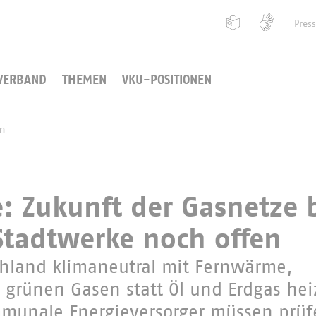
Pres
VERBAND
THEMEN
VKU-POSITIONEN
en
 Zukunft der Gasnetze 
Stadtwerke noch offen
chland klimaneutral mit Fernwärme,
rünen Gasen statt Öl und Erdgas hei
munale Energieversorger müssen prüf