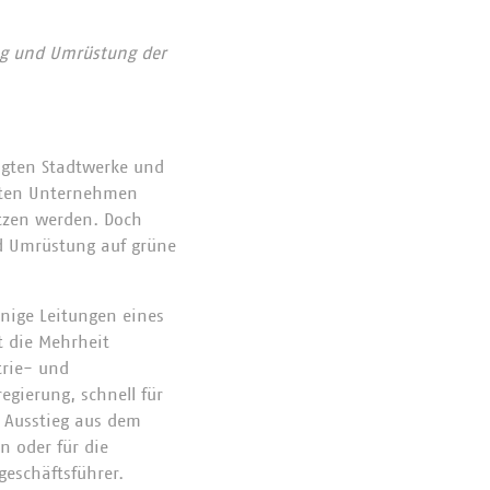
ung und Umrüstung der
agten Stadtwerke und
agten Unternehmen
tzen werden. Doch
nd Umrüstung auf grüne
inige Leitungen eines
t die Mehrheit
trie- und
gierung, schnell für
 Ausstieg aus dem
n oder für die
geschäftsführer.