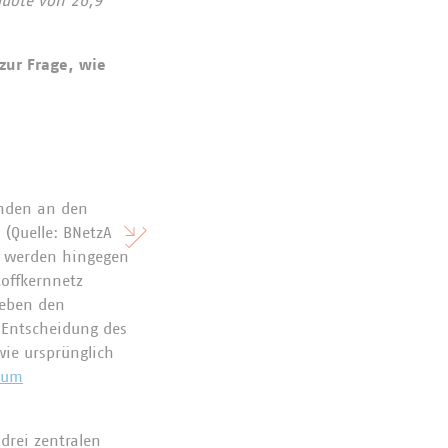
quote von 26,9
zur Frage, wie
unden an den
 (Quelle: BNetzA
, werden hingegen
toffkernnetz
neben den
 Entscheidung des
wie ursprünglich
zum
drei zentralen