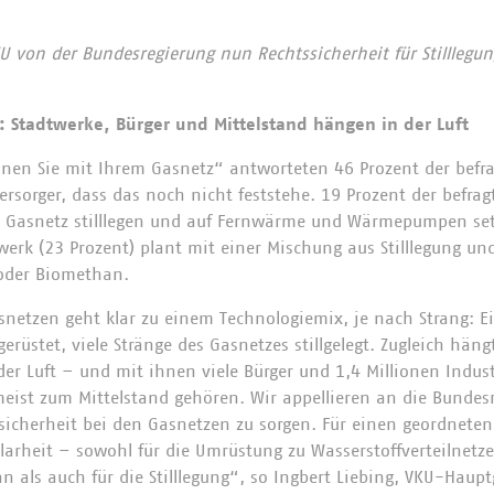
KU von der Bundesregierung nun Rechtssicherheit für Stillleg
: Stadtwerke, Bürger und Mittelstand hängen in der Luft
anen Sie mit Ihrem Gasnetz“ antworteten 46 Prozent der befr
sorger, dass das noch nicht feststehe. 19 Prozent der befr
hr Gasnetz stilllegen und auf Fernwärme und Wärmepumpen se
dtwerk (23 Prozent) plant mit einer Mischung aus Stilllegung u
 oder Biomethan.
snetzen geht klar zu einem Technologiemix, je nach Strang: E
üstet, viele Stränge des Gasnetzes stillgelegt. Zugleich häng
der Luft – und mit ihnen viele Bürger und 1,4 Millionen Indus
ist zum Mittelstand gehören. Wir appellieren an die Bundesre
icherheit bei den Gasnetzen zu sorgen. Für einen geordneten
larheit – sowohl für die Umrüstung zu Wasserstoffverteilnetze
 als auch für die Stilllegung“, so Ingbert Liebing, VKU-Haupt