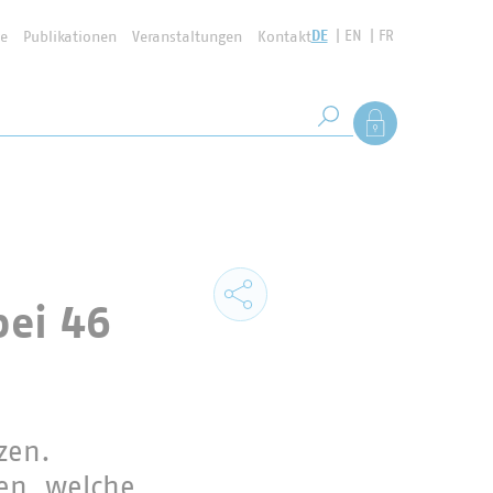
DE
EN
FR
se
Publikationen
Veranstaltungen
Kontakt
Suchbegriff
Als Mitglied anmel
Suche starten
bei 46
zen.
en, welche