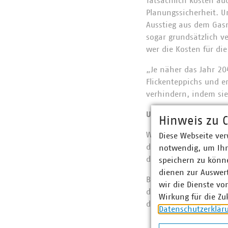
Tatsächlich kosten auc
Planungssicherheit. U
Ausstieg aus dem Gasn
sogar grundsätzlich v
wer die Kosten für di
„Je näher das Jahr 20
Flickenteppichs und e
verhindern, indem sie
Umstellbonus könnte 
Hinweis zu C
Wie bei allen leitung
Diese Webseite ver
desto günstiger wird 
notwendig, um Ihn
die verbleibenden Nut
speichern zu könne
dienen zur Auswer
Bleibt es bei einem u
wir die Dienste vo
dass sich die finanzs
Wirkung für die Zu
dürften die finanzsch
Datenschutzerklär
Mieter, weil si