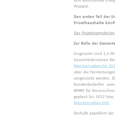
und kommunale Energie
Prozent.
Den ersten Teil der 
Privathaushalte künf
Das Fragebogendesign 
Zur Rolle der Gasvert
Insgesamt sind 1,4 Mi
Gasverteilernetzen de
Monitoringbericht 20
über die Fernleitungen
umgerüstet werden. Di
Kundenbedarfen vom A
BMWE für Verunsicheru
geplant bis 2032 bzw. 
Monitoringbericht).
Deshalb appelliert de