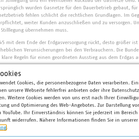
h Stilllegung und ein eventueller Rückbau der Gasnetze Geld. 
rsprünglich wurden Gasnetze für den Dauerbetrieb gebaut, fü
etzbetrieb fehlen schlicht die rechtlichen Grundlagen. Im Gege
erpflichtet, weiter Kunden anzuschließen und zu versorgen. Un
e Stilllegung übernehmen muss.
45 mit dem Ende der Erdgasversorgung rückt, desto größer ist
rheblichen Verunsicherungen bei den Verbrauchern. Die Bund
 klare Regeln für einen geordneten Ausstieg aus dem Erdgas au
soziale Schieflage verhindern und Mittelstand schützen
ookies
sgebunden Infrastrukturen gilt: Je mehr Kunden an ein Netz an
wendet Cookies, die personenbezogene Daten verarbeiten. Ein
es für den Einzelnen. Wenn sich immer weniger Kunden ein Netz
en unsere Webseite fehlerfrei anbieten oder ihre Datenschut
zer teurer.
n. Weitere Cookies werden von uns erst nach Ihrer Einwilligu
tung und Optimierung des Web-Angebotes. Zur Darstellung vo
ngeregelten Ausstieg, beißen den letzten die Hunde. Aktuell g
n YouTube. Ihr Einverständnis können Sie jederzeit im Bereich
tarken Haushalte schneller vom Gas trennen. Von den steigen
kunft widerrufen. Nähere Informationen finden Sie in unserer
wächeren Haushalte bzw. vor allem zwei Gruppen betroffen se
ung
.
e nicht über die Heizung in ihrem Mehrfamilienhaus bestimme