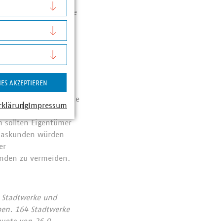
uktion auf gasförmige
e Alternativen sind.
dem Mittelstand das
Umstellbonus vor,
IES AKZEPTIEREN
agen, dabei jedoch mit
n Teil der Kosten, die
rklärung
Impressum
ie Netzentgelte auf
 sollten Eigentümer
 Gaskunden würden
er
unden zu vermeiden.
 Stadtwerke und
ben. 164 Stadtwerke