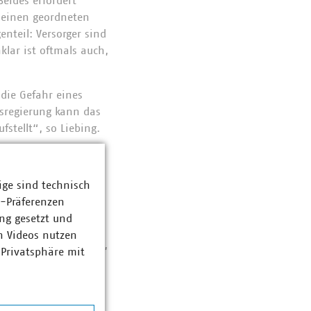
Beides erfordert
r einen geordneten
nteil: Versorger sind
klar ist oftmals auch,
 die Gefahr eines
esregierung kann das
fstellt“, so Liebing.
geschlossen sind,
ige sind technisch
 teilen, wird es für
z-Präferenzen
ng gesetzt und
n Videos nutzen
eht der VKU davon aus,
 Privatsphäre mit
den Netzentgelten
in:
n können, sowie