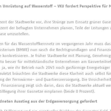
n Umrüstung auf Wasserstoff – VKU fordert Perspektive für 
ent der Stadtwerke vor, ihre Stränge zum Einsatz grüner Gase
zent der befragten Unternehmen planen, Teile der Leitungen 
Gase umzustellen.
en für das Wasserstoffkernnetz im vergangenen Jahr muss das
isterium (BMWE) nun rasch die Rechtsgrundlagen und Finanzi
ze konkretisieren. Je früher Stadtwerke mit Planung, Genehmi
o besser für mittelständische Unternehmen am Gasverteilnet
 ja, wie ihr Betrieb nach 2045 noch gasförmige Energieträger
 zuletzt bräuchten die Stadtwerke diese Klarheit auch selbst f
ng der Fernwärme- und Quartiersversorgung. Die Unsicherheit
Finanzierung zeigt sich darin, dass die Stadtwerke aktuell we
illlegung ihrer Gasnetze einplanen (beide 0 Prozent).
rdneten Ausstieg aus der Erdgasversorgung gefordert