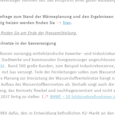
versorger nahmen teil. Das entspricht einer guten Rücklauf
Umfrage zum Stand der Wärmeplanung und den Ergebnissen 
tig heizen werden finden Sie
hier
.
finden Sie am Ende der Pressemitteilung.
eilnetze in der Gasversorgung
llionen vorrangig mittelständische Gewerbe- und Industriek
r Stadtwerke und kommunalen Energieversorger angeschlossen
24)
. Rund 500 große Kunden, zum Beispiel Industriekonzerne
 mit Gas versorgt. Teile der Fernleitungen sollen zum Wassers
e Planung zur Umrüstung der Wasserstoffverteilnetze hängt 
ufbau des Wasserstoffkernnetzes ab. Deshalb sorgt auch die
ng, das Kernnetz flexibel und nachfrageorientiert und nicht 
2037 fertig zu stellen (
BMWE - 10 Schlüsselmaßnahmen 
r VKU dafür, den in Entwicklung befindlichen H2-Markt an den 