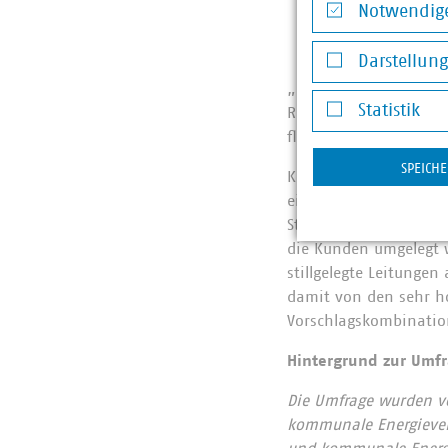
Notwendige
kleine und mitt
Notwendige Co
Energieträger 
Darstellun
Darstellung v
„Der Weg zur Klimaneu
Statistik
Rückgrat brechen. Des
flankiert von einem 
Statistik
SPEICH
Konkret sollte der Ant
einem Umstellbonus ge
Stilllegungen und ver
die Kunden umgelegt 
stillgelegte Leitung
damit von den sehr ho
Vorschlagskombination
Hintergrund zur Umf
Die Umfrage wurden v
kommunale Energievers