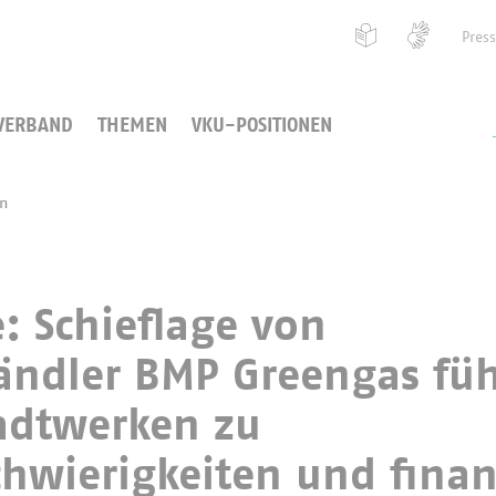
Pres
VERBAND
THEMEN
VKU-POSITIONEN
en
 Schieflage von
ndler BMP Greengas füh
adtwerken zu
hwierigkeiten und finan