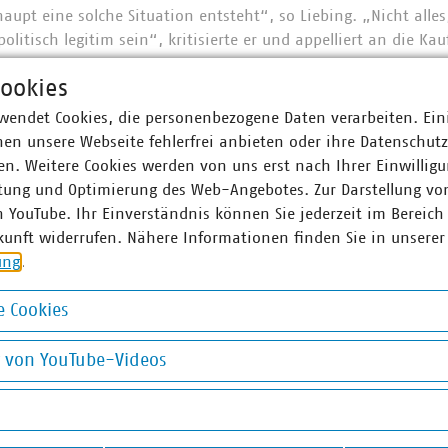
aupt eine solche Situation entsteht“, so Liebing. „Nicht alles,
litisch legitim sein“, kritisierte er und appelliert an die K
ookies
wendet Cookies, die personenbezogene Daten verarbeiten. Ein
r Unternehmen e. V. (VKU) vertritt über 1.500 Stadtwerke u
en unsere Webseite fehlerfrei anbieten oder ihre Datenschut
he Unternehmen in den Bereichen Energie, Wasser/Abwasser, 
n. Weitere Cookies werden von uns erst nach Ihrer Einwilligu
ion. Mit rund 293.000 Beschäftigten wurden 2020 Umsatzerlö
tung und Optimierung des Web-Angebotes. Zur Darstellung vo
nd mehr als 16 Milliarden Euro investiert. Im Endkundensegm
n YouTube. Ihr Einverständnis können Sie jederzeit im Bereich
signifikante Marktanteile in zentralen Ver- und Entsorgungs
kunft widerrufen. Nähere Informationen finden Sie in unserer
nt, Wärme 88 Prozent, Trinkwasser 89 Prozent, Abwasser 45 Pr
ung
.
chaft entsorgt jeden Tag 31.500 Tonnen Abfall und hat seit 
 eingespart – damit ist sie der Hidden Champion des Klimas
 Cookies
 engagieren sich im Breitbandausbau: 206 Unternehmen inves
okies
Künftig wollen 80 Prozent der kommunalen Unternehmen den
g von YouTube-Videos
 Anschlüsse für Antennen an ihr Glasfasernetz anbieten.
on YouTube-Videos
d am Laufen – denn nichts geschieht, wenn es nicht vor Ort p
: #Daseinsvorsorge. Unsere Positionen:
www.vku.de