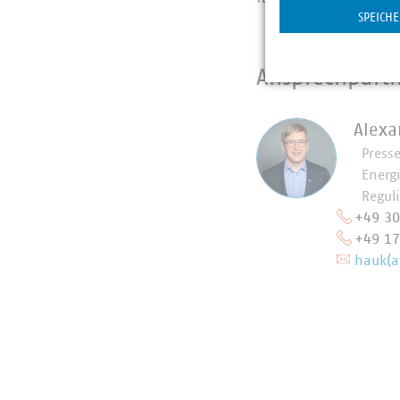
SPEICH
Ansprechpart
Alexa
Press
Energ
Regul
+49 3
+49 1
hauk(a