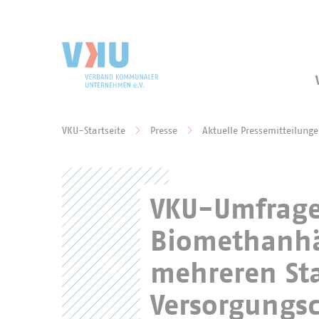
Zum Hauptinhalt springen
Zur Suche springen
VKU-Startseite
Presse
Aktuelle Pressemitteilung
Sie befinden sich hier:
VKU-Umfrage:
Biomethanhä
mehreren St
Versorgungsc