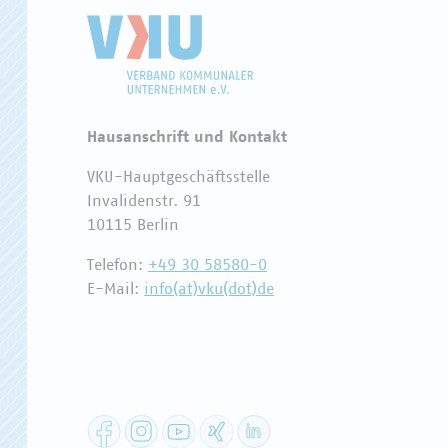
Hausanschrift und Kontakt
VKU-Hauptgeschäftsstelle
Invalidenstr. 91
10115 Berlin
Telefon:
+49 30 58580-0
E-Mail:
info(at)vku(dot)de
Facebook
Instagram
YouTube
XING
LinkedIn