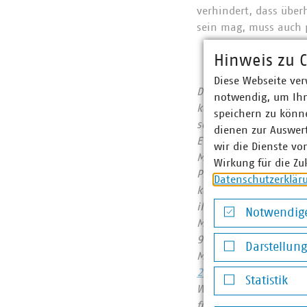
verhindert, dass überh
sein mag, muss auch po
Hinweis zu C
Diese Webseite ver
Der Verband kommunale
notwendig, um Ihn
kommunalwirtschaftlic
speichern zu könne
sowie Telekommunikat
dienen zur Auswer
Euro erwirtschaftet u
wir die Dienste vo
Mitgliedsunternehmen 
Wirkung für die Zu
Prozent, Gas 60 Proze
Datenschutzerklär
kommunale Abfallwirts
ihrer CO2-Emissionen
Notwendige
Mitgliedsunternehmen
Notwendige Co
957 Millionen Euro. 
Darstellun
Mobilfunkunternehmen
Darstellung v
2022
Statistik
Wir halten Deutschlan
Statistik
für heute und morgen