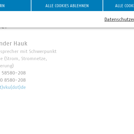
ERN
ALLE COOKIES ABLEHNEN
ALLE COOK
Datenschutze
ner
nder Hauk
esprecher mit Schwerpunkt
ie (Strom, Stromnetze,
ierung)
0 58580-208
70 8580-208
t)vku(dot)de