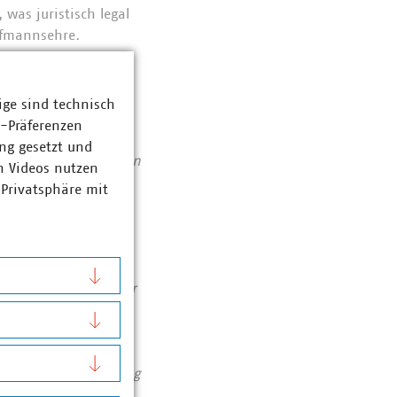
 was juristisch legal
aufmannsehre.
ige sind technisch
nd
z-Präferenzen
Abfallwirtschaft
ng gesetzt und
se von 123 Milliarden
n Videos nutzen
ent haben die VKU-
 Privatsphäre mit
bereichen: Strom 66
ozent. Die
1990 rund 76 Prozent
chutzes. Immer mehr
tieren pro Jahr über
Zahlen Daten Fakten
assiert: Unser Beitrag