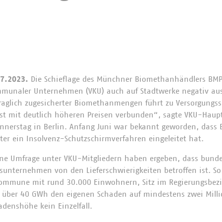
07.2023.
Die Schieflage des Münchner Biomethanhändlers BMP 
munaler Unternehmen (VKU) auch auf Stadtwerke negativ au
rtraglich zugesicherter Biomethanmengen führt zu Versorgungs
st mit deutlich höheren Preisen verbunden“, sagte VKU-Haupt
nnerstag in Berlin. Anfang Juni war bekannt geworden, dass
er ein Insolvenz-Schutzschirmverfahren eingeleitet hat.
ne Umfrage unter VKU-Mitgliedern haben ergeben, dass bunde
sunternehmen von den Lieferschwierigkeiten betroffen ist. So
Kommune mit rund 30.000 Einwohnern, Sitz im Regierungsbezir
g über 40 GWh den eigenen Schaden auf mindestens zwei Mill
adenshöhe kein Einzelfall.