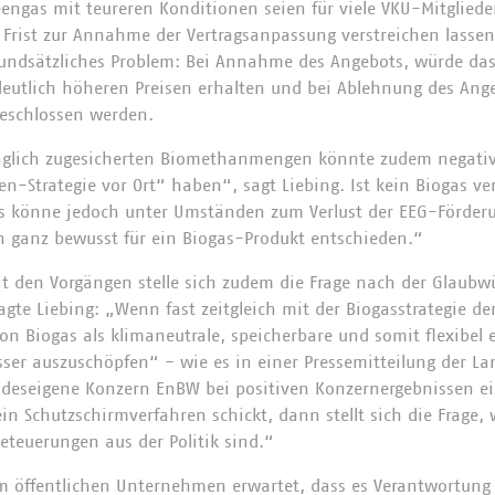
ngas mit teureren Konditionen seien für viele VKU-Mitglieder
 Frist zur Annahme der Vertragsanpassung verstreichen lasse
rundsätzliches Problem: Bei Annahme des Angebots, würde das
eutlich höheren Preisen erhalten und bei Ablehnung des Ang
geschlossen werden.
raglich zugesicherten Biomethanmengen könnte zudem negative
n-Strategie vor Ort“ haben“, sagt Liebing. Ist kein Biogas ve
as könne jedoch unter Umständen zum Verlust der EEG-Förder
 ganz bewusst für ein Biogas-Produkt entschieden.“
en Vorgängen stelle sich zudem die Frage nach der Glaubwür
gte Liebing: „Wenn fast zeitgleich mit der Biogasstrategie der
on Biogas als klimaneutrale, speicherbare und somit flexibel 
sser auszuschöpfen“ - wie es in einer Pressemitteilung der La
ndeseigene Konzern EnBW bei positiven Konzernergebnissen e
ein Schutzschirmverfahren schickt, dann stellt sich die Frage, 
eteuerungen aus der Politik sind.“
m öffentlichen Unternehmen erwartet, dass es Verantwortun