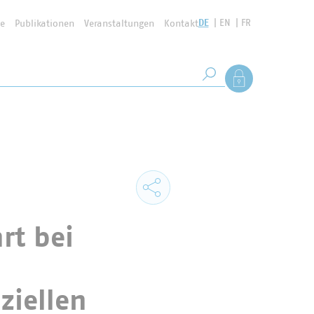
DE
EN
FR
se
Publikationen
Veranstaltungen
Kontakt
Suchbegriff
Als Mitglied anmel
Suche starten
rt bei
ziellen