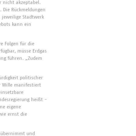
 nicht akzeptabel.
n. Die Rückmeldungen
 jeweilige Stadtwerk
ebots kann ein
 Folgen für die
rfügbar, müsse Erdgas
ung führen. „Zudem
digkeit politischer
 Wille manifestiert
einsetzbare
ndesregierung heißt -
ine eigene
wie ernst die
g übernimmt und