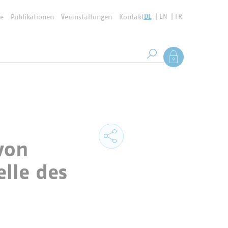
DE
EN
FR
se
Publikationen
Veranstaltungen
Kontakt
Suchbegriff
Als Mitglied anmel
Suche starten
von
lle des