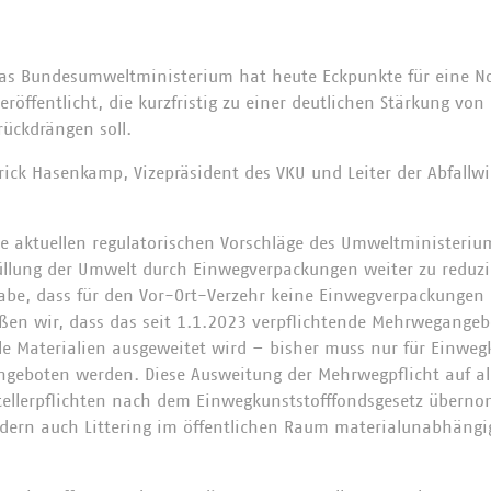
as Bundesumweltministerium hat heute Eckpunkte für eine No
eröffentlicht, die kurzfristig zu einer deutlichen Stärkung v
ückdrängen soll.
rick Hasenkamp, Vizepräsident des VKU und Leiter der Abfallwi
e aktuellen regulatorischen Vorschläge des Umweltministeri
llung der Umwelt durch Einwegverpackungen weiter zu reduzi
abe, dass für den Vor-Ort-Verzehr keine Einwegverpackungen
en wir, dass das seit 1.1.2023 verpflichtende Mehrwegangeb
le Materialien ausgeweitet wird – bisher muss nur für Einweg
geboten werden. Diese Ausweitung der Mehrwegpflicht auf alle
stellerpflichten nach dem Einwegkunststofffondsgesetz über
dern auch Littering im öffentlichen Raum materialunabhängig 