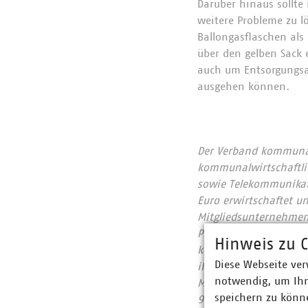
Darüber hinaus sollt
weitere Probleme zu lö
Ballongasflaschen als
über den gelben Sack 
auch um Entsorgungsa
ausgehen können.
Der Verband kommunale
kommunalwirtschaftlic
sowie Telekommunikat
Euro erwirtschaftet u
Mitgliedsunternehmen 
Prozent, Gas 60 Proze
Hinweis zu C
kommunale Abfallwirts
Diese Webseite ver
ihrer CO2-Emissionen
notwendig, um Ihn
Mitgliedsunternehmen
speichern zu könne
957 Millionen Euro. 