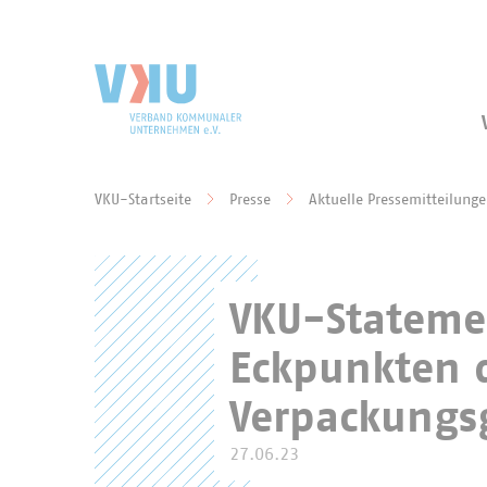
Zum Hauptinhalt springen
Zur Suche springen
VKU-Startseite
Presse
Aktuelle Pressemitteilung
Sie befinden sich hier:
VKU-Statemen
Eckpunkten d
Verpackungs
27.06.23