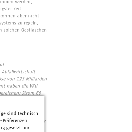
enommen werden,
ngster Zeit
 können aber nicht
systems zu regeln,
n solchen Gasflaschen
nd
Abfallwirtschaft
se von 123 Milliarden
ent haben die VKU-
bereichen: Strom 66
ozent. Die
1990 rund 76 Prozent
ige sind technisch
chutzes. Immer mehr
z-Präferenzen
tieren pro Jahr über
ng gesetzt und