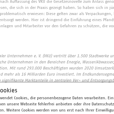
e nach Auffassung des VKU die Gesetzesnovelle zum Anlass g
sen, die sich in der Praxis gezeigt haben. So haben sich in jü
 problematisch erwiesen: Diese gelten zwar als Verpackungen,
entsorgt werden. Hier ist dringend die Einführung eines Pfand
nlagen und Mitarbeiter vor den Gefahren zu schützen, die vo
r Unternehmen e. V. (VKU) vertritt über 1.500 Stadtwerke u
he Unternehmen in den Bereichen Energie, Wasser/Abwasser, 
ion. Mit rund 293.000 Beschäftigten wurden 2020 Umsatzerlö
nd mehr als 16 Milliarden Euro investiert. Im Endkundensegm
signifikante Marktanteile in zentralen Ver- und Entsorgungs
nt, Wärme 88 Prozent, Trinkwasser 89 Prozent, Abwasser 45 Pr
ookies
chaft entsorgt jeden Tag 31.500 Tonnen Abfall und hat seit 
wendet Cookies, die personenbezogene Daten verarbeiten. Ein
 eingespart – damit ist sie der Hidden Champion des Klimas
en unsere Webseite fehlerfrei anbieten oder ihre Datenschut
 engagieren sich im Breitbandausbau: 206 Unternehmen inves
n. Weitere Cookies werden von uns erst nach Ihrer Einwilligu
Künftig wollen 80 Prozent der kommunalen Unternehmen den