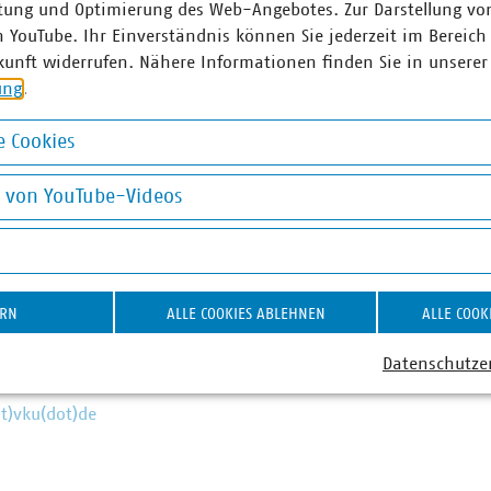
tung und Optimierung des Web-Angebotes. Zur Darstellung vo
 Anschlüsse für Antennen an ihr Glasfasernetz anbieten.
n YouTube. Ihr Einverständnis können Sie jederzeit im Bereich
kunft widerrufen. Nähere Informationen finden Sie in unserer
d am Laufen – denn nichts geschieht, wenn es nicht vor Ort p
ung
.
: #Daseinsvorsorge. Unsere Positionen:
www.vku.de
 Cookies
okies
ner
g von YouTube-Videos
on YouTube-Videos
 Raack
ebietsleiterin Europäische
 der Abfallvermeidung /
ERN
ALLE COOKIES ABLEHNEN
ALLE COOK
 Clean Up Europe
 58 58 0 331
Datenschutze
0 85 80 169
at)vku(dot)de