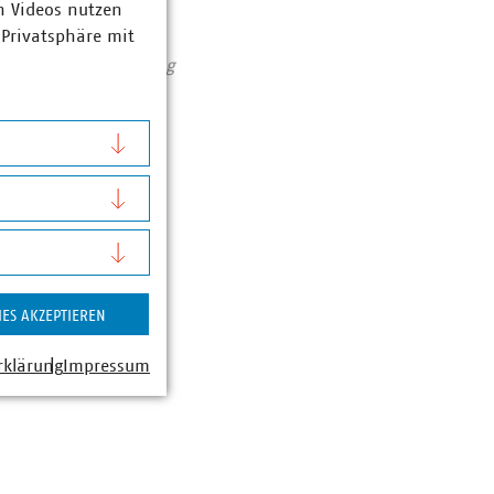
n Videos nutzen
Zahlen Daten Fakten
 Privatsphäre mit
assiert: Unser Beitrag
IES AKZEPTIEREN
rklärung
Impressum