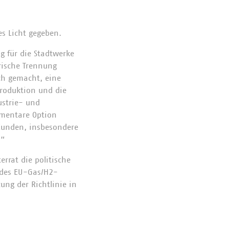
s Licht gegeben.
g für die Stadtwerke
rische Trennung
ch gemacht, eine
Produktion und die
ustrie- und
ementare Option
 Kunden, insbesondere
.“
rrat die politische
 des EU-Gas/H2-
ng der Richtlinie in