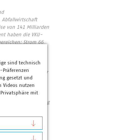
nd
Abfallwirtschaft
se von 141 Milliarden
ent haben die VKU-
bereichen: Strom 66
ozent. Die
1990 rund 78 Prozent
ige sind technisch
chutzes. Immer mehr
z-Präferenzen
tieren pro Jahr über
ng gesetzt und
n Videos nutzen
Zahlen Daten Fakten
 Privatsphäre mit
assiert: Unser Beitrag