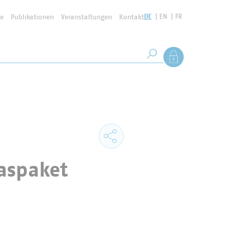
DE
EN
FR
se
Publikationen
Veranstaltungen
Kontakt
Suchbegriff
Als Mitglied anmel
Suche starten
aspaket