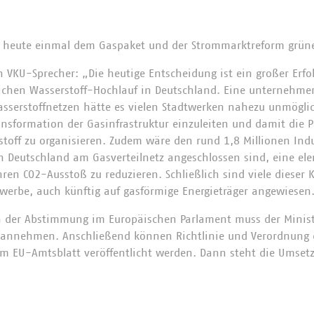
 heute einmal dem Gaspaket und der Strommarktreform grüne
n VKU-Sprecher: „Die heutige Entscheidung ist ein großer Erfol
eichen Wasserstoff-Hochlauf in Deutschland. Eine unternehme
sserstoffnetzen hätte es vielen Stadtwerken nahezu unmögli
ransformation der Gasinfrastruktur einzuleiten und damit die 
stoff zu organisieren. Zudem wäre den rund 1,8 Millionen Ind
 Deutschland am Gasverteilnetz angeschlossen sind, eine el
n CO2-Ausstoß zu reduzieren. Schließlich sind viele dieser
werbe, auch künftig auf gasförmige Energieträger angewiesen
h der Abstimmung im Europäischen Parlament muss der Ministe
 annehmen. Anschließend können Richtlinie und Verordnung
 EU-Amtsblatt veröffentlicht werden. Dann steht die Umsetzu