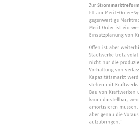
Zur
Strommarktrefor
EU am Merit-Order-Sy
gegenwärtige Marktmod
Merit Order ist ein we
Einsatzplanung von K
Offen ist aber weite
Stadtwerke trotz volat
nicht nur die produzie
Vorhaltung von verlä
Kapazitätsmarkt werde
stehen mit Kraftwerks
Bau von Kraftwerken u
kaum darstellbar, wen
amortisieren müssen.
aber genau die Voraus
aufzubringen.“