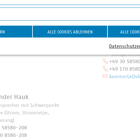
on YouTube-Videos
n Luig
Anna Ther
r Presse und Pressesprecher
Stellvertrete
chwerpunkt Wasser/Abwasser
und Presses
ERN
ALLE COOKIES ABLEHNEN
ALLE COOK
70 8580-226
Schwerpunkt
Datenschutze
)vku(dot)de
Wasserstoff,
Energiewende
+49 30 5858
+49 170 858
kammer(at)vk
nder Hauk
esprecher mit Schwerpunkt
ie (Strom, Stromnetze,
ierung)
0 58580-208
70 8580-208