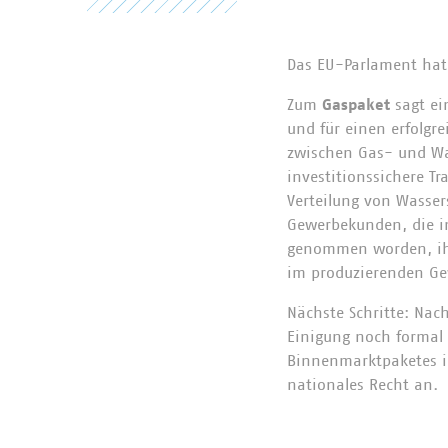
Das EU-Parlament hat
Zum
Gaspaket
sagt ei
und für einen erfolgr
zwischen Gas- und Wa
investitionssichere T
Verteilung von Wasser
Gewerbekunden, die in
genommen worden, ihre
im produzierenden Ge
Nächste Schritte: Nac
Einigung noch formal
Binnenmarktpaketes im
nationales Recht an.