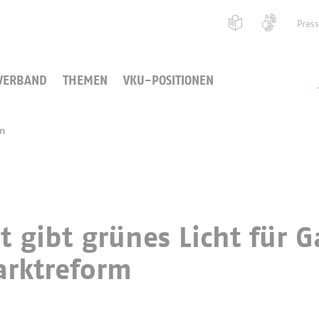
Pres
VERBAND
THEMEN
VKU-POSITIONEN
en
 gibt grünes Licht für G
rktreform