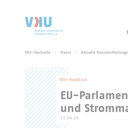
Zum Hauptinhalt springen
Zur Suche springen
VKU-Startseite
Presse
Aktuelle Pressemitteilung
Sie befinden sich hier:
VKU-Reaktion
EU-Parlament
und Stromma
11.04.24