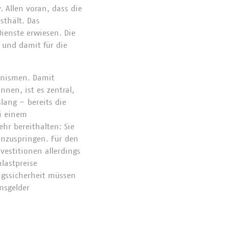
. Allen voran, dass die
thält. Das
ienste erwiesen. Die
g und damit für die
anismen. Damit
nnen, ist es zentral,
lang – bereits die
i einem
hr bereithalten: Sie
inzuspringen. Für den
vestitionen allerdings
lastpreise
ngssicherheit müssen
nsgelder