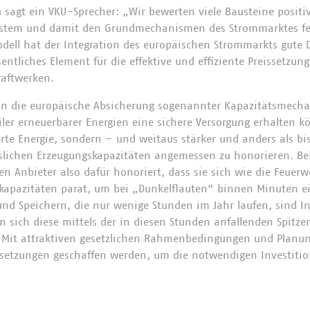
m
sagt ein VKU-Sprecher: „Wir bewerten viele Bausteine positiv
stem und damit den Grundmechanismen des Strommarktes fes
ell hat der Integration des europäischen Strommarkts gute D
sentliches Element für die effektive und effiziente Preissetzun
raftwerken.
rhin die europäische Absicherung sogenannter Kapazitätsmech
iler erneuerbarer Energien eine sichere Versorgung erhalten kö
rte Energie, sondern – und weitaus stärker und anders als bis
sslichen Erzeugungskapazitäten angemessen zu honorieren. Be
n Anbieter also dafür honoriert, dass sie sich wie die Feuerwe
kapazitäten parat, um bei „Dunkelflauten“ binnen Minuten e
nd Speichern, die nur wenige Stunden im Jahr laufen, sind In
n sich diese mittels der in diesen Stunden anfallenden Spitzen
 Mit attraktiven gesetzlichen Rahmenbedingungen und Planu
setzungen geschaffen werden, um die notwendigen Investitio