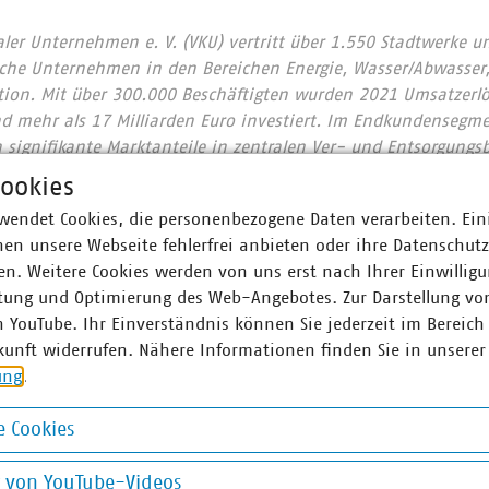
r Unternehmen e. V. (VKU) vertritt über 1.550 Stadtwerke u
he Unternehmen in den Bereichen Energie, Wasser/Abwasser, 
ion. Mit über 300.000 Beschäftigten wurden 2021 Umsatzerlö
nd mehr als 17 Milliarden Euro investiert. Im Endkundensegm
signifikante Marktanteile in zentralen Ver- und Entsorgungs
nt, Wärme 88 Prozent, Trinkwasser 89 Prozent, Abwasser 45 Pr
ookies
chaft entsorgt jeden Tag 31.500 Tonnen Abfall und hat seit 
wendet Cookies, die personenbezogene Daten verarbeiten. Ein
 eingespart – damit ist sie der Hidden Champion des Klimas
en unsere Webseite fehlerfrei anbieten oder ihre Datenschut
 engagieren sich im Breitbandausbau: 206 Unternehmen inves
n. Weitere Cookies werden von uns erst nach Ihrer Einwilligu
Künftig wollen 80 Prozent der kommunalen Unternehmen den
tung und Optimierung des Web-Angebotes. Zur Darstellung vo
 Anschlüsse für Antennen an ihr Glasfasernetz anbieten.
n YouTube. Ihr Einverständnis können Sie jederzeit im Bereich
kunft widerrufen. Nähere Informationen finden Sie in unserer
d am Laufen – denn nichts geschieht, wenn es nicht vor Ort p
ung
.
: #Daseinsvorsorge. Unsere Positionen:
www.vku.de
 Cookies
okies
ner
g von YouTube-Videos