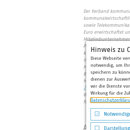
Der Verband kommunale
kommunalwirtschaftlic
sowie Telekommunikat
Euro erwirtschaftet u
Mitgliedsunternehmen 
Prozent, Gas 60 Proze
Hinweis zu C
kommunale Abfallwirts
Diese Webseite ver
ihrer CO2-Emissionen
notwendig, um Ihn
Mitgliedsunternehmen
speichern zu könne
822 Millionen Euro. 
dienen zur Auswer
Mobilfunkunternehmen
wir die Dienste vo
2023
Wirkung für die Zu
Wir halten Deutschlan
Datenschutzerklär
für heute und morgen
Notwendige
Notwendige Co
Ansprechpart
Darstellun