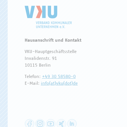
Hausanschrift und Kontakt
VKU-Hauptgeschäftsstelle
Invalidenstr. 91
10115 Berlin
Telefon:
+49 30 58580-0
E-Mail:
info(at)vku(dot)de
Facebook
Instagram
YouTube
XING
LinkedIn