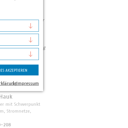
1990 rund 78 Prozent
chutzes. Immer mehr
tieren pro Jahr über
Zahlen Daten Fakten
assiert: Unser Beitrag
e/vku-positionen/
IES AKZEPTIEREN
rklärung
Impressum
 Hauk
her mit Schwerpunkt
om, Stromnetze,
0-208