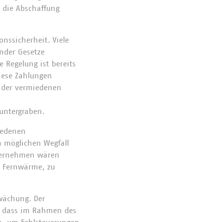
 die Abschaffung
nssicherheit. Viele
nder Gesetze
e Regelung ist bereits
iese Zahlungen
g der vermiedenen
 untergraben.
miedenen
n möglichen Wegfall
nternehmen wären
r Fernwärme, zu
wächung. Der
f, dass im Rahmen des