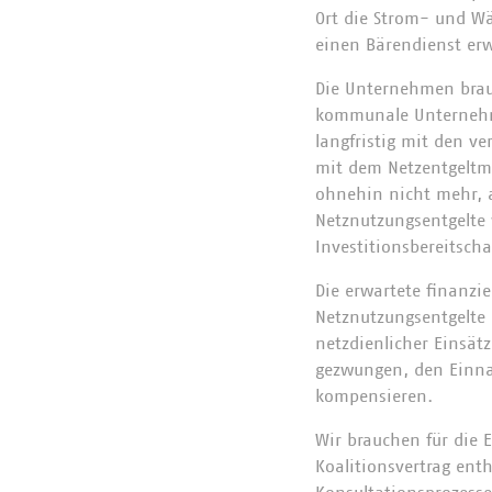
Ort die Strom- und Wä
einen Bärendienst erw
Die Unternehmen brauc
kommunale Unternehme
langfristig mit den ve
mit dem Netzentgeltmo
ohnehin nicht mehr, a
Netznutzungsentgelte 
Investitionsbereitsch
Die erwartete finanzi
Netznutzungsentgelte 
netzdienlicher Einsä
gezwungen, den Einnah
kompensieren.
Wir brauchen für die
Koalitionsvertrag ent