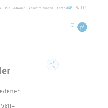
DE
EN
FR
se
Publikationen
Veranstaltungen
Kontakt
Suchbegriff
Als Mitglied anmel
Suche starten
der
iedenen
h VKU-