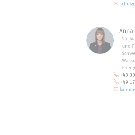
schulz
Anna
Stellv
und P
Schwe
Wasse
Energ
+49 3
+49 1
kammer