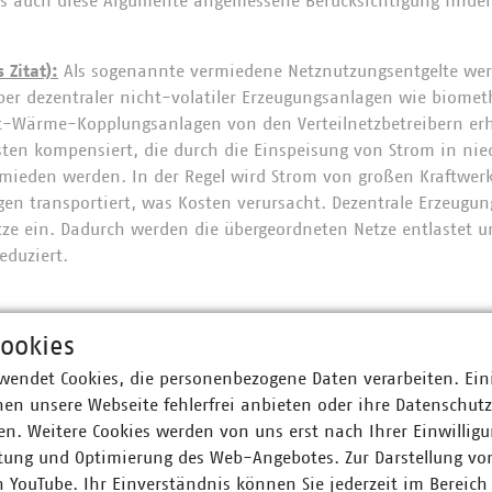
es auch diese Argumente angemessene Berücksichtigung finde
 Zitat):
Als sogenannte vermiedene Netznutzungsentgelte we
iber dezentraler nicht-volatiler Erzeugungsanlagen wie biome
t-Wärme-Kopplungsanlagen von den Verteilnetzbetreibern erh
en kompensiert, die durch die Einspeisung von Strom in nie
ieden werden. In der Regel wird Strom von großen Kraftwer
n transportiert, was Kosten verursacht. Dezentrale Erzeugu
netze ein. Dadurch werden die übergeordneten Netze entlastet 
eduziert.
ookies
er Unternehmen e. V. (VKU) vertritt 1.592 Stadtwerke und
wendet Cookies, die personenbezogene Daten verarbeiten. Ein
he Unternehmen in den Bereichen Energie, Wasser/Abwasser, 
en unsere Webseite fehlerfrei anbieten oder ihre Datenschut
ion. Mit rund 309.000 Beschäftigten wurden 2022 Umsatzerlö
n. Weitere Cookies werden von uns erst nach Ihrer Einwilligu
nd mehr als 17 Milliarden Euro investiert. Im Endkundensegm
tung und Optimierung des Web-Angebotes. Zur Darstellung vo
signifikante Marktanteile in zentralen Ver- und Entsorgungs
n YouTube. Ihr Einverständnis können Sie jederzeit im Bereich
nt, Wärme 91 Prozent, Trinkwasser 88 Prozent, Abwasser 40 Pr