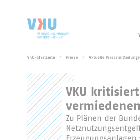
Zum Hauptinhalt springen
Zur Suche springen
VKU-Startseite
Presse
Aktuelle Pressemitteilung
Sie befinden sich hier:
VKU kritisier
vermiedenen
Zu Plänen der Bund
Netznutzungsentgelt
Erzeugungsanlagen s