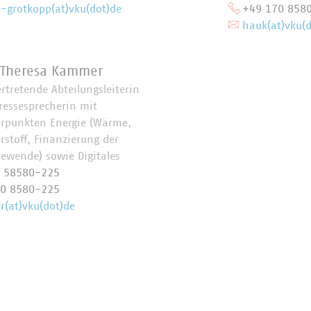
e-grotkopp(at)vku(dot)de
+49 170 858
hauk(at)vku(d
 Theresa Kammer
ertretende Abteilungsleiterin
ressesprecherin mit
rpunkten Energie (Wärme,
rstoff, Finanzierung der
iewende) sowie Digitales
0 58580-225
70 8580-225
(at)vku(dot)de