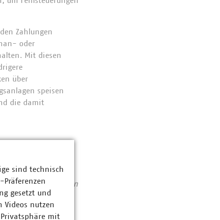
n, um Fehlsteuerungen
rden Zahlungen
than- oder
alten. Mit diesen
drigere
ken über
ngsanlagen speisen
und die damit
ige sind technisch
Abfallwirtschaft
z-Präferenzen
se von 194 Milliarden
ng gesetzt und
ent haben die VKU-
n Videos nutzen
bereichen: Strom 66
 Privatsphäre mit
ozent. Die