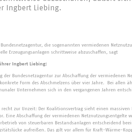
r Ingbert Liebing.
 Bundesnetzagentur, die sogenannten vermiedenen Netznutzun
elle Erzeugungsanlagen schrittweise abzuschaffen, sagt
hrer Ingbert Liebing:
ag der Bundesnetzagentur zur Abschaffung der vermiedenen N
e konkrete Form des Abschmelzens über vier Jahre. Bei allen 
unaler Unternehmen sich in den vergangenen Jahren entsch
t recht zur Unzeit: Der Koalitionsvertrag sieht einen massive
vor. Eine Abschaffung der vermiedenen Netznutzungsentgelte 
erbetrieb von steuerbaren Bestandsanlagen entscheidend bee
itätslücke aufreißen. Das gilt vor allem für Kraft-Wärme-Kop