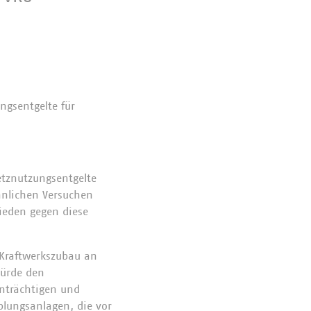
gsentgelte für
etznutzungsentgelte
ähnlichen Versuchen
ieden gegen diese
n Kraftwerkszubau an
würde den
inträchtigen und
plungsanlagen, die vor