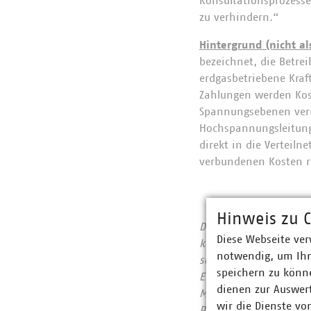
Konsultationsprozess
zu verhindern.“
Hintergrund (nicht als
bezeichnet, die Betre
erdgasbetriebene Kraf
Zahlungen werden Kost
Spannungsebenen verm
Hochspannungsleitunge
direkt in die Verteil
verbundenen Kosten r
Hinweis zu C
Der Verband kommunal
Diese Webseite ver
kommunalwirtschaftlic
notwendig, um Ihn
sowie Telekommunikat
speichern zu könne
Euro erwirtschaftet u
dienen zur Auswer
Mitgliedsunternehmen 
wir die Dienste vo
Prozent, Gas 65 Proze