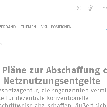
Pres
VERBAND
THEMEN
VKU-POSITIONEN
en
t Pläne zur Abschaffung 
 Netznutzungsentgelte
esnetzagentur, die sogenannten verm
e für dezentrale konventionelle
chrittweise abzuschaffen, äußert sic