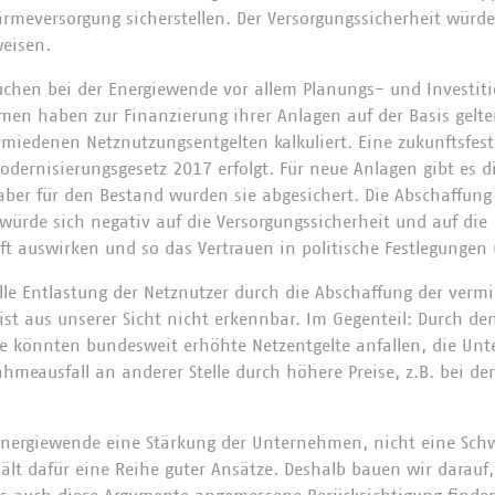
rmeversorgung sicherstellen. Der Versorgungssicherheit würde
eisen.
hen bei der Energiewende vor allem Planungs- und Investitio
n haben zur Finanzierung ihrer Anlagen auf der Basis gelte
rmiedenen Netznutzungsentgelten kalkuliert. Eine zukunftsfest
dernisierungsgesetz 2017 erfolgt. Für neue Anlagen gibt es d
ber für den Bestand wurden sie abgesichert. Die Abschaffun
würde sich negativ auf die Versorgungssicherheit und auf die
aft auswirken und so das Vertrauen in politische Festlegungen
elle Entlastung der Netznutzer durch die Abschaffung der ver
ist aus unserer Sicht nicht erkennbar. Im Gegenteil: Durch de
tze könnten bundesweit erhöhte Netzentgelte anfallen, die U
meausfall an anderer Stelle durch höhere Preise, z.B. bei de
 Energiewende eine Stärkung der Unternehmen, nicht eine Sch
hält dafür eine Reihe guter Ansätze. Deshalb bauen wir darau