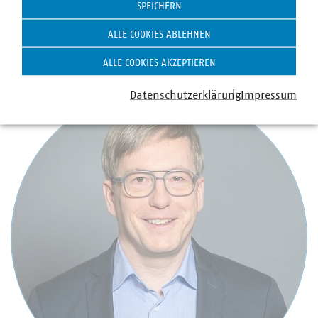
Digitales
SPEICHERN
+49 30 58580-225
ALLE COOKIES ABLEHNEN
+49 170 8580-225
kammer(at)vku(dot)de
ALLE COOKIES AKZEPTIEREN
Datenschutzerklärung
Impressum