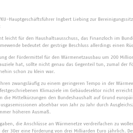
KU-Hauptgeschäftsführer Ingbert Liebing zur Bereinigungssit
:
cht leicht für den Haushaltsausschuss, das Finanzloch im Bun
rmewende bedeutet der gestrige Beschluss allerdings einen Rü
ung der Fördermittel für den Wärmenetzausbau um 200 Millio
auziele hat, sollte nicht genau das Gegenteil tun, zumal der Fö
ehin schon zu klein war.
führen zwangsläufig zu einem geringeren Tempo in der Wärmew
festgeschriebenen Klimaziele im Gebäudesektor nicht erreich
en die Mittelkürzungen den Bundeshaushalt auf Grund europäi
ausgasemissionen absehbar von Jahr zu Jahr durch Ausgleich
immer höheren Ausmaß.
orgaben, die Anschlüsse an Wärmenetze verdreifachen zu wolle
e der 30er eine Förderung von drei Milliarden Euro jährlich. 