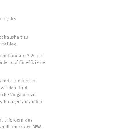
zung des
deshaushalt zu
ckschlag.
nen Euro ab 2026 ist
rdertopf für effiziente
ende. Sie führen
t werden. Und
sche Vorgaben zur
szahlungen an andere
n, erfordern aus
Deshalb muss der BEW-