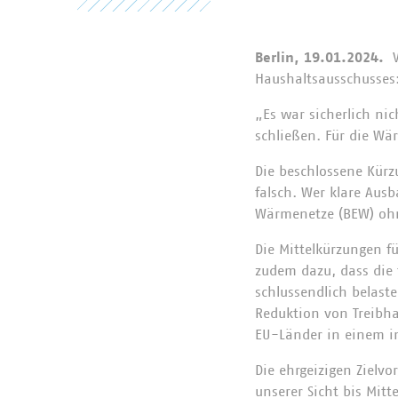
Berlin, 19.01.2024.
V
Haushaltsausschusses
„Es war sicherlich ni
schließen. Für die Wä
Die beschlossene Kürz
falsch. Wer klare Ausb
Wärmenetze (BEW) ohn
Die Mittelkürzungen 
zudem dazu, dass die 
schlussendlich belast
Reduktion von Treibh
EU-Länder in einem 
Die ehrgeizigen Zielv
unserer Sicht bis Mitt