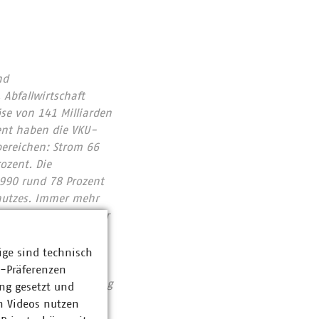
nd
Abfallwirtschaft
se von 141 Milliarden
ent haben die VKU-
bereichen: Strom 66
ozent. Die
1990 rund 78 Prozent
chutzes. Immer mehr
tieren pro Jahr über
Zahlen Daten Fakten
ige sind technisch
z-Präferenzen
assiert: Unser Beitrag
ng gesetzt und
n Videos nutzen