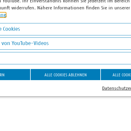
n YouTube. Ihr Einverständnis können Sie jederzeit im Bereich
kunft widerrufen. Nähere Informationen finden Sie in unserer
ung
.
ner
 Cookies
n Luig
Anna Ther
okies
g von YouTube-Videos
r Presse und Pressesprecher
Stellvertrete
chwerpunkt Wasser/Abwasser
und Presses
on YouTube-Videos
70 8580-226
Schwerpunkt
)vku(dot)de
Wasserstoff,
Energiewende
ERN
ALLE COOKIES ABLEHNEN
ALLE COOK
+49 30 5858
+49 170 858
Datenschutze
kammer(at)vk