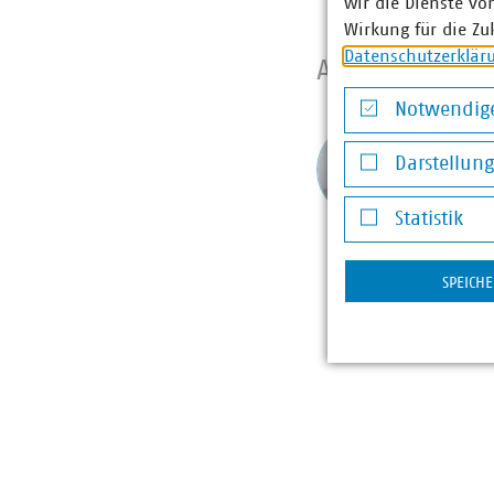
wir die Dienste vo
Wirkung für die Zu
Datenschutzerklär
Ansprechpart
Notwendige
Stefa
Notwendige Co
Darstellun
Leite
mit S
Darstellung v
+49 1
Statistik
luig(at
Statistik
SPEICH