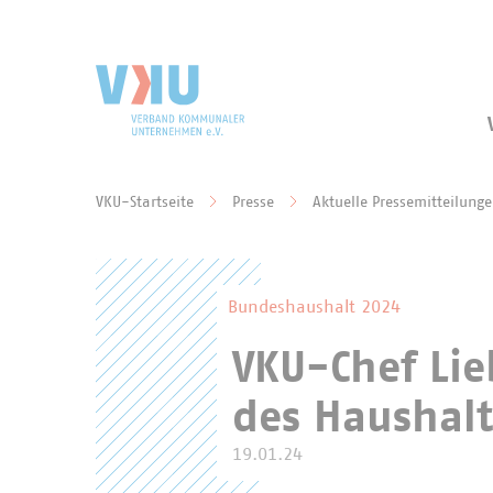
Zum Hauptinhalt springen
Zur Suche springen
VKU-Startseite
Presse
Aktuelle Pressemitteilung
Sie befinden sich hier:
Bundeshaushalt 2024
VKU-Chef Lie
des Haushalt
19.01.24