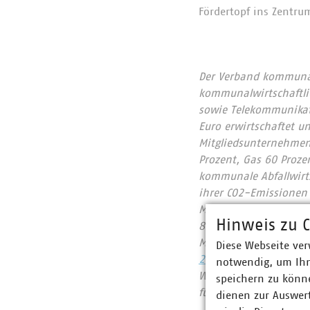
Fördertopf ins Zentr
Der Verband kommunale
kommunalwirtschaftlic
sowie Telekommunikat
Euro erwirtschaftet u
Mitgliedsunternehmen 
Prozent, Gas 60 Proze
kommunale Abfallwirts
ihrer CO2-Emissionen
Mitgliedsunternehmen
Hinweis zu C
822 Millionen Euro. 
Mobilfunkunternehmen
Diese Webseite ver
2023
notwendig, um Ihn
Wir halten Deutschlan
speichern zu könne
für heute und morgen
dienen zur Auswer