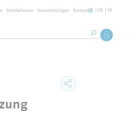
DE
EN
FR
se
Publikationen
Veranstaltungen
Kontakt
Suchbegriff
Als Mitglied anmel
Suche starten
tzung