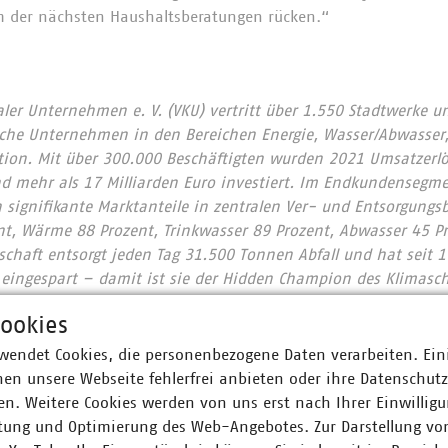
um der nächsten Haushaltsberatungen rücken.“
r Unternehmen e. V. (VKU) vertritt über 1.550 Stadtwerke u
he Unternehmen in den Bereichen Energie, Wasser/Abwasser, 
ion. Mit über 300.000 Beschäftigten wurden 2021 Umsatzerlö
nd mehr als 17 Milliarden Euro investiert. Im Endkundensegm
signifikante Marktanteile in zentralen Ver- und Entsorgungs
nt, Wärme 88 Prozent, Trinkwasser 89 Prozent, Abwasser 45 Pr
chaft entsorgt jeden Tag 31.500 Tonnen Abfall und hat seit 
 eingespart – damit ist sie der Hidden Champion des Klimas
 engagieren sich im Breitbandausbau: 206 Unternehmen inves
ookies
Künftig wollen 80 Prozent der kommunalen Unternehmen den
 Anschlüsse für Antennen an ihr Glasfasernetz anbieten.
wendet Cookies, die personenbezogene Daten verarbeiten. Ein
en unsere Webseite fehlerfrei anbieten oder ihre Datenschut
d am Laufen – denn nichts geschieht, wenn es nicht vor Ort p
n. Weitere Cookies werden von uns erst nach Ihrer Einwilligu
: #Daseinsvorsorge. Unsere Positionen:
www.vku.de
tung und Optimierung des Web-Angebotes. Zur Darstellung vo