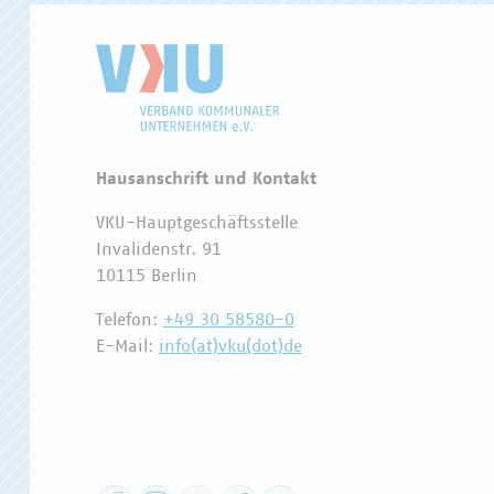
Hausanschrift und Kontakt
VKU-Hauptgeschäftsstelle
Invalidenstr. 91
10115 Berlin
Telefon:
+49 30 58580-0
E-Mail:
info(at)vku(dot)de
Facebook
Instagram
YouTube
XING
LinkedIn