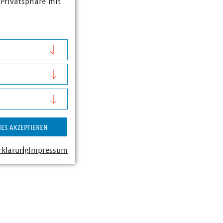
 Privatsphäre mit
esa Kammer
nde Abteilungsleiterin
precherin mit
en Energie (Wärme,
 Finanzierung der
) sowie Digitales
IES AKZEPTIEREN
0-225
0-225
rklärung
Impressum
u(dot)de