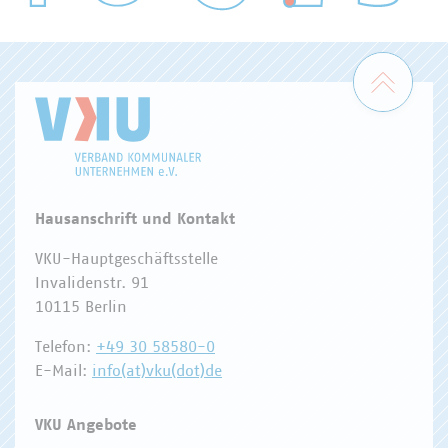
WASSER/ABWASSER
ENERGIEWIRTSCHAFT
ABFALLWIRTSCHAFT
RECHT
DIGITALISIERUNG/TK
Zum 
Hausanschrift und Kontakt
VKU-Hauptgeschäftsstelle
Invalidenstr. 91
10115 Berlin
Telefon:
+49 30 58580-0
E-Mail:
info(at)vku(dot)de
VKU Angebote