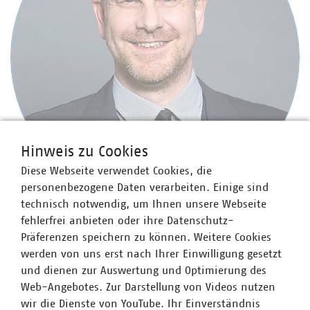
Hinweis zu Cookies
Diese Webseite verwendet Cookies, die
personenbezogene Daten verarbeiten. Einige sind
technisch notwendig, um Ihnen unsere Webseite
fehlerfrei anbieten oder ihre Datenschutz-
Stefan Luig
Präferenzen speichern zu können. Weitere Cookies
Leiter Presse und Pressesprecher mit Schwerpunkt
werden von uns erst nach Ihrer Einwilligung gesetzt
Wasser/Abwasser
und dienen zur Auswertung und Optimierung des
+49 170 8580-226
Web-Angebotes. Zur Darstellung von Videos nutzen
luig(at)vku(dot)de
wir die Dienste von YouTube. Ihr Einverständnis