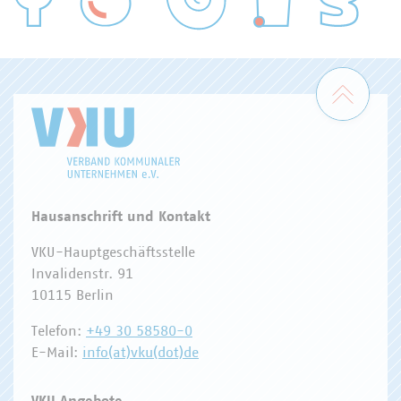
WASSER/ABWASSER
ENERGIEWIRTSCHAFT
ABFALLWIRTSCHAFT
RECHT
DIGITALISIERUNG/TK
Zum 
Hausanschrift und Kontakt
VKU-Hauptgeschäftsstelle
Invalidenstr. 91
10115 Berlin
Telefon:
+49 30 58580-0
E-Mail:
info(at)vku(dot)de