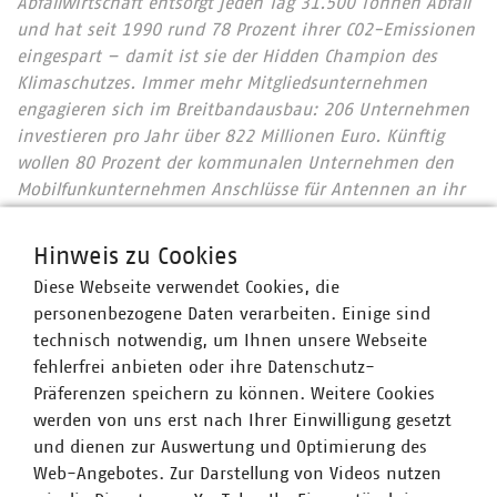
Abfallwirtschaft entsorgt jeden Tag 31.500 Tonnen Abfall
und hat seit 1990 rund 78 Prozent ihrer CO2-Emissionen
eingespart – damit ist sie der Hidden Champion des
Klimaschutzes. Immer mehr Mitgliedsunternehmen
engagieren sich im Breitbandausbau: 206 Unternehmen
investieren pro Jahr über 822 Millionen Euro. Künftig
wollen 80 Prozent der kommunalen Unternehmen den
Mobilfunkunternehmen Anschlüsse für Antennen an ihr
Glasfasernetz anbieten.
Zahlen Daten Fakten 2023
Wir halten Deutschland am Laufen – denn nichts
Hinweis zu Cookies
geschieht, wenn es nicht vor Ort passiert: Unser Beitrag
Diese Webseite verwendet Cookies, die
für heute und morgen: #Daseinsvorsorge. Unsere
personenbezogene Daten verarbeiten. Einige sind
Positionen:
www.vku.de
technisch notwendig, um Ihnen unsere Webseite
fehlerfrei anbieten oder ihre Datenschutz-
Präferenzen speichern zu können. Weitere Cookies
Ansprechpartner
werden von uns erst nach Ihrer Einwilligung gesetzt
und dienen zur Auswertung und Optimierung des
Web-Angebotes. Zur Darstellung von Videos nutzen