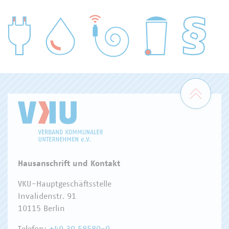
WASSER/ABWASSER
ENERGIEWIRTSCHAFT
ABFALLWIRTSCHAFT
RECHT
DIGITALISIERUNG/TK
Zum 
Hausanschrift und Kontakt
VKU-Hauptgeschäftsstelle
Invalidenstr. 91
10115 Berlin