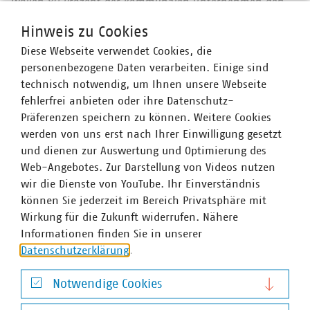
wollen 80 Prozent der kommunalen Unternehmen den
Mobilfunkunternehmen Anschlüsse für Antennen an ihr
Hinweis zu Cookies
Glasfasernetz anbieten.
Zahlen Daten Fakten 2023
Diese Webseite verwendet Cookies, die
Wir halten Deutschland am Laufen – denn nichts
personenbezogene Daten verarbeiten. Einige sind
geschieht, wenn es nicht vor Ort passiert: Unser Beitrag
technisch notwendig, um Ihnen unsere Webseite
für heute und morgen: #Daseinsvorsorge. Unsere
fehlerfrei anbieten oder ihre Datenschutz-
Positionen:
www.vku.de
Präferenzen speichern zu können. Weitere Cookies
werden von uns erst nach Ihrer Einwilligung gesetzt
und dienen zur Auswertung und Optimierung des
Ansprechpartner
Web-Angebotes. Zur Darstellung von Videos nutzen
wir die Dienste von YouTube. Ihr Einverständnis
können Sie jederzeit im Bereich Privatsphäre mit
Wirkung für die Zukunft widerrufen. Nähere
Informationen finden Sie in unserer
Datenschutzerklärung
.
Notwendige Cookies
Notwendige Cookies