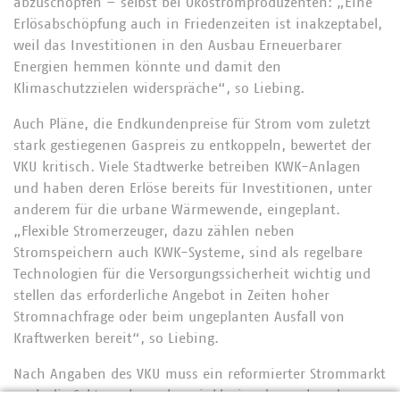
abzuschöpfen – selbst bei Ökostromproduzenten: „Eine
Erlösabschöpfung auch in Friedenzeiten ist inakzeptabel,
weil das Investitionen in den Ausbau Erneuerbarer
Energien hemmen könnte und damit den
Klimaschutzzielen widerspräche“, so Liebing.
Auch Pläne, die Endkundenpreise für Strom vom zuletzt
stark gestiegenen Gaspreis zu entkoppeln, bewertet der
VKU kritisch. Viele Stadtwerke betreiben KWK-Anlagen
und haben deren Erlöse bereits für Investitionen, unter
anderem für die urbane Wärmewende, eingeplant.
„Flexible Stromerzeuger, dazu zählen neben
Stromspeichern auch KWK-Systeme, sind als regelbare
Technologien für die Versorgungssicherheit wichtig und
stellen das erforderliche Angebot in Zeiten hoher
Stromnachfrage oder beim ungeplanten Ausfall von
Kraftwerken bereit“, so Liebing.
Nach Angaben des VKU muss ein reformierter Strommarkt
auch die Sektorenkoppelung inklusive der vorhandenen