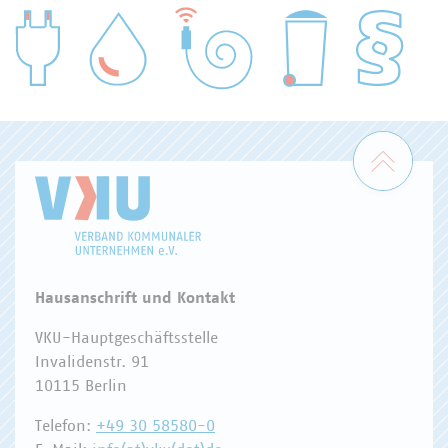
WASSER/ABWASSER
ENERGIEWIRTSCHAFT
ABFALLWIRTSCHAFT
RECHT
DIGITALISIERUNG/TK
Zum 
Hausanschrift und Kontakt
VKU-Hauptgeschäftsstelle
Invalidenstr. 91
10115 Berlin
Telefon:
+49 30 58580-0