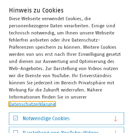
Netzinfrastruktur stärker berücksichtigen, also die
Hinweis zu Cookies
Vernetzung der Sektoren der Energiewirtschaft. So
Diese Webseite verwendet Cookies, die
können für die Wärmewende zum Beispiel dezentral
personenbezogene Daten verarbeiten. Einige sind
Wasserstoff produziert und ebenso wie Abwärme aus der
technisch notwendig, um Ihnen unsere Webseite
thermischen Abfallverwertung oder Kläranlagen zum
fehlerfrei anbieten oder ihre Datenschutz-
Heizen genutzt werden.
Präferenzen speichern zu können. Weitere Cookies
werden von uns erst nach Ihrer Einwilligung gesetzt
und dienen zur Auswertung und Optimierung des
Web-Angebotes. Zur Darstellung von Videos nutzen
Der Verband kommunaler Unternehmen e. V. (VKU)
wir die Dienste von YouTube. Ihr Einverständnis
vertritt über 1.500 Stadtwerke und
können Sie jederzeit im Bereich Privatsphäre mit
kommunalwirtschaftliche Unternehmen in den Bereichen
Wirkung für die Zukunft widerrufen. Nähere
Energie, Wasser/Abwasser, Abfallwirtschaft sowie
Informationen finden Sie in unserer
Telekommunikation. Mit rund 283.000 Beschäftigten
Datenschutzerklärung
.
wurden 2019 Umsatzerlöse von 123 Milliarden Euro
erwirtschaftet und mehr als 13 Milliarden Euro investiert.
Notwendige Cookies
Im Endkundensegment haben die VKU-
Notwendige Cookies
Mitgliedsunternehmen signifikante Marktanteile in