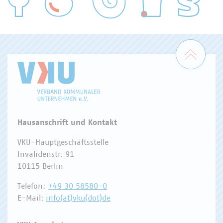
WASSER/ABWASSER
ENERGIEWIRTSCHAFT
ABFALLWIRTSCHAFT
RECHT
DIGITALISIERUNG/TK
Zum 
Hausanschrift und Kontakt
VKU-Hauptgeschäftsstelle
Invalidenstr. 91
10115 Berlin
Telefon:
+49 30 58580-0
E-Mail:
info(at)vku(dot)de