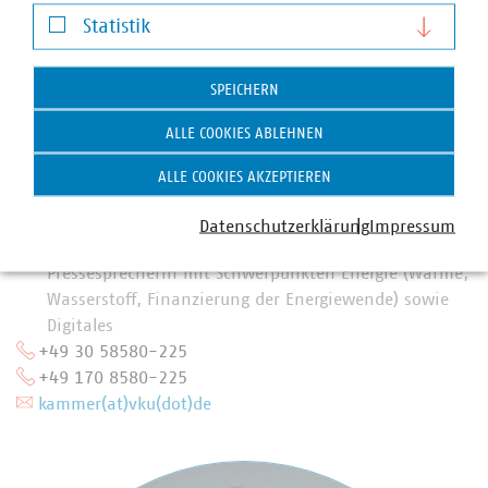
Darstellung von YouTube-Videos
Statistik
Statistik
SPEICHERN
ALLE COOKIES ABLEHNEN
ALLE COOKIES AKZEPTIEREN
Anna Theresa Kammer
Datenschutzerklärung
Impressum
Stellvertretende Abteilungsleiterin und
Pressesprecherin mit Schwerpunkten Energie (Wärme,
Wasserstoff, Finanzierung der Energiewende) sowie
Digitales
+49 30 58580-225
+49 170 8580-225
kammer(at)vku(dot)de