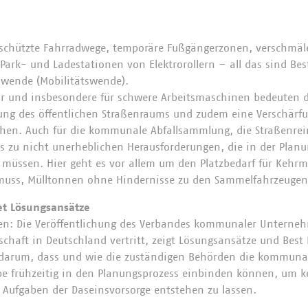
schützte Fahrradwege, temporäre Fußgängerzonen, verschmäle
Park- und Ladestationen von Elektrorollern – all das sind Bes
swende (Mobilitätswende).
hr und insbesondere für schwere Arbeitsmaschinen bedeuten 
ung des öffentlichen Straßenraums und zudem eine Verschärf
ächen. Auch für die kommunale Abfallsammlung, die Straßenre
es zu nicht unerheblichen Herausforderungen, die in der Planu
 müssen. Hier geht es vor allem um den Platzbedarf für Keh
 muss, Mülltonnen ohne Hindernisse zu den Sammelfahrzeugen
et Lösungsansätze
gen: Die Veröffentlichung des Verbandes kommunaler Unterneh
haft in Deutschland vertritt, zeigt Lösungsansätze und Best P
 darum, dass und wie die zuständigen Behörden die kommuna
be frühzeitig in den Planungsprozess einbinden können, um k
 Aufgaben der Daseinsvorsorge entstehen zu lassen.