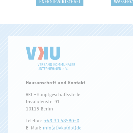
ENERGIEWIRTSCHAFT
WASSER/
Hausanschrift und Kontakt
VKU-Hauptgeschäftsstelle
Invalidenstr. 91
10115 Berlin
Telefon:
+49 30 58580-0
E-Mail:
info(at)vku(dot)de