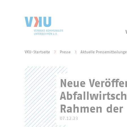
Zum Hauptinhalt springen
Zur Suche springen
VKU-Startseite
Presse
Aktuelle Pressemitteilung
Sie befinden sich hier:
Neue Veröffe
Abfallwirtsc
Rahmen der 
07.12.23