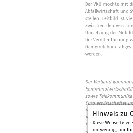
Der VKU möchte mit di
Abfallwirtschaft und S
stellen. Leitbild ist
zwischen den verschie
Umsetzung der Mobili
Die Veröffentlichung 
Gemeindebund abges
werden.
Der Verband kommunale
kommunalwirtschaftlic
sowie Telekommunikat
Euro erwirtschaftet u
Mitgliedsunternehmen 
Hinweis zu C
Prozent, Gas 60 Proze
Diese Webseite ver
kommunale Abfallwirts
notwendig, um Ihn
ihrer CO2-Emissionen