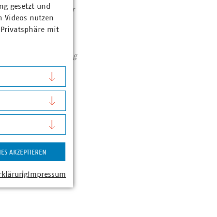
ng gesetzt und
tieren pro Jahr über
n Videos nutzen
 Privatsphäre mit
Zahlen Daten Fakten
assiert: Unser Beitrag
IES AKZEPTIEREN
rklärung
Impressum