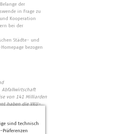
 Belange der
tswende in Frage zu
n und Kooperation
ern bei der
tschen Städte- und
U-Homepage bezogen
nd
Abfallwirtschaft
se von 141 Milliarden
ent haben die VKU-
bereichen: Strom 66
ozent. Die
ige sind technisch
1990 rund 78 Prozent
z-Präferenzen
chutzes. Immer mehr