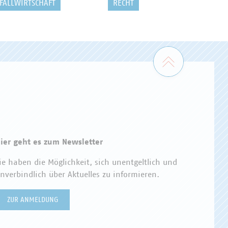
FALLWIRTSCHAFT
RECHT
Zum Seiten
ier geht es zum Newsletter
ie haben die Möglichkeit, sich unentgeltlich und
nverbindlich über Aktuelles zu informieren.
ZUR ANMELDUNG