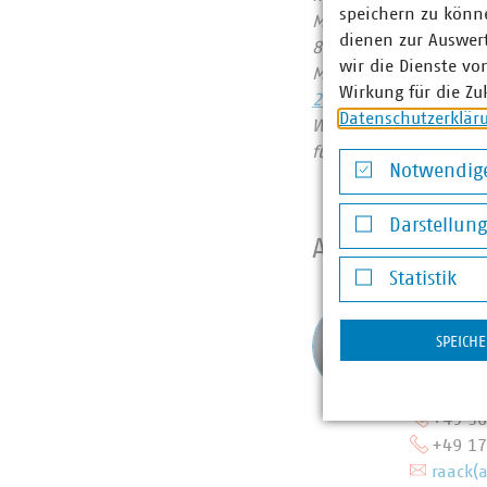
speichern zu könne
Mitgliedsunternehmen
dienen zur Auswer
822 Millionen Euro. 
wir die Dienste vo
Mobilfunkunternehmen
Wirkung für die Zu
2023
Datenschutzerklär
Wir halten Deutschlan
für heute und morgen
Notwendige
Notwendige Co
Darstellun
Ansprechpart
Darstellung v
Statistik
Statistik
Maike
Fachg
SPEICH
Woche
Let’s
+49 30
+49 17
raack(