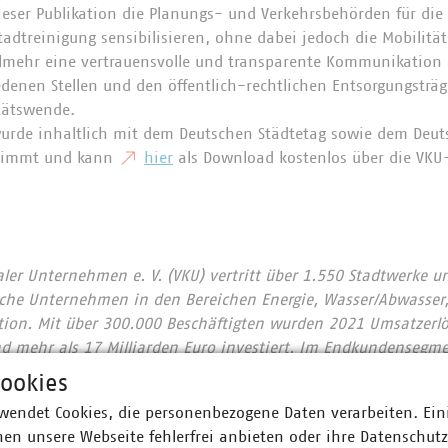
eser Publikation die Planungs- und Verkehrsbehörden für die
tadtreinigung sensibilisieren, ohne dabei jedoch die Mobilitä
 vielmehr eine vertrauensvolle und transparente Kommunikatio
denen Stellen und den öffentlich-rechtlichen Entsorgungsträg
tätswende.
wurde inhaltlich mit dem Deutschen Städtetag sowie dem Deu
timmt und kann
hier
als Download kostenlos über die VK
r Unternehmen e. V. (VKU) vertritt über 1.550 Stadtwerke u
he Unternehmen in den Bereichen Energie, Wasser/Abwasser, 
ion. Mit über 300.000 Beschäftigten wurden 2021 Umsatzerlö
nd mehr als 17 Milliarden Euro investiert. Im Endkundensegm
signifikante Marktanteile in zentralen Ver- und Entsorgungs
ookies
nt, Wärme 88 Prozent, Trinkwasser 89 Prozent, Abwasser 45 Pr
wendet Cookies, die personenbezogene Daten verarbeiten. Ein
chaft entsorgt jeden Tag 31.500 Tonnen Abfall und hat seit 
en unsere Webseite fehlerfrei anbieten oder ihre Datenschut
 eingespart – damit ist sie der Hidden Champion des Klimas