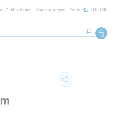
DE
EN
FR
se
Publikationen
Veranstaltungen
Kontakt
Suchbegriff
Als Mitglied anmel
Suche starten
im