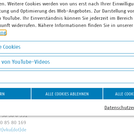
n. Weitere Cookies werden von uns erst nach Ihrer Einwilligu
 engagieren sich im Breitbandausbau: 206 Unternehmen inves
tung und Optimierung des Web-Angebotes. Zur Darstellung vo
Künftig wollen 80 Prozent der kommunalen Unternehmen den
n YouTube. Ihr Einverständnis können Sie jederzeit im Bereich
 Anschlüsse für Antennen an ihr Glasfasernetz anbieten.
kunft widerrufen. Nähere Informationen finden Sie in unserer
ung
.
d am Laufen – denn nichts geschieht, wenn es nicht vor Ort p
: #Daseinsvorsorge. Unsere Positionen:
www.vku.de
 Cookies
okies
g von YouTube-Videos
ner
on YouTube-Videos
 Raack
ebietsleiterin Europäische
ERN
ALLE COOKIES ABLEHNEN
ALLE COOK
 der Abfallvermeidung /
Datenschutze
 Clean Up Europe
 58 58 0 331
0 85 80 169
at)vku(dot)de