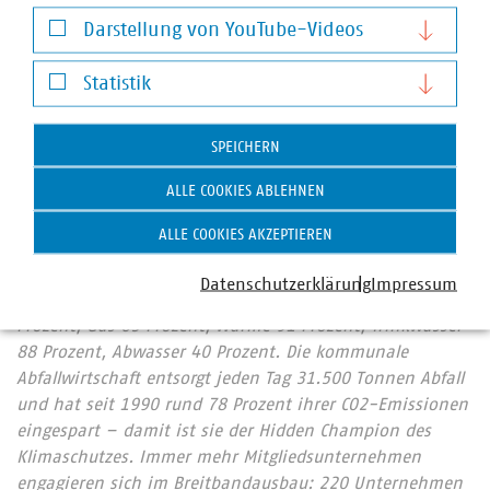
Notwendige Cookies
Darstellung von YouTube-Videos
Darstellung von YouTube-Videos
Der Verband kommunaler Unternehmen e. V. (VKU)
Statistik
vertritt über 1.550 Stadtwerke und
Statistik
kommunalwirtschaftliche Unternehmen in den Bereichen
Energie, Wasser/Abwasser, Abfallwirtschaft sowie
SPEICHERN
Telekommunikation. Mit rund 309.000 Beschäftigten
ALLE COOKIES ABLEHNEN
wurden 2022 Umsatzerlöse von 194 Milliarden Euro
erwirtschaftet und mehr als 17 Milliarden Euro investiert.
ALLE COOKIES AKZEPTIEREN
Im Endkundensegment haben die VKU-
Mitgliedsunternehmen signifikante Marktanteile in
Datenschutzerklärung
Impressum
zentralen Ver- und Entsorgungsbereichen: Strom 66
Prozent, Gas 65 Prozent, Wärme 91 Prozent, Trinkwasser
88 Prozent, Abwasser 40 Prozent. Die kommunale
Abfallwirtschaft entsorgt jeden Tag 31.500 Tonnen Abfall
und hat seit 1990 rund 78 Prozent ihrer CO2-Emissionen
eingespart – damit ist sie der Hidden Champion des
Klimaschutzes. Immer mehr Mitgliedsunternehmen
engagieren sich im Breitbandausbau: 220 Unternehmen