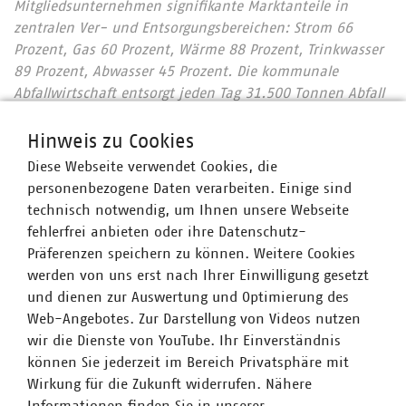
Mitgliedsunternehmen signifikante Marktanteile in
zentralen Ver- und Entsorgungsbereichen: Strom 66
Prozent, Gas 60 Prozent, Wärme 88 Prozent, Trinkwasser
89 Prozent, Abwasser 45 Prozent. Die kommunale
Abfallwirtschaft entsorgt jeden Tag 31.500 Tonnen Abfall
und hat seit 1990 rund 78 Prozent ihrer CO2-Emissionen
eingespart – damit ist sie der Hidden Champion des
Hinweis zu Cookies
Klimaschutzes. Immer mehr Mitgliedsunternehmen
Diese Webseite verwendet Cookies, die
engagieren sich im Breitbandausbau: 206 Unternehmen
personenbezogene Daten verarbeiten. Einige sind
investieren pro Jahr über 822 Millionen Euro. Künftig
technisch notwendig, um Ihnen unsere Webseite
wollen 80 Prozent der kommunalen Unternehmen den
fehlerfrei anbieten oder ihre Datenschutz-
Mobilfunkunternehmen Anschlüsse für Antennen an ihr
Präferenzen speichern zu können. Weitere Cookies
Glasfasernetz anbieten.
Zahlen Daten Fakten 2023
werden von uns erst nach Ihrer Einwilligung gesetzt
Wir halten Deutschland am Laufen – denn nichts
und dienen zur Auswertung und Optimierung des
geschieht, wenn es nicht vor Ort passiert: Unser Beitrag
Web-Angebotes. Zur Darstellung von Videos nutzen
für heute und morgen: #Daseinsvorsorge. Unsere
wir die Dienste von YouTube. Ihr Einverständnis
Positionen:
www.vku.de
können Sie jederzeit im Bereich Privatsphäre mit
Wirkung für die Zukunft widerrufen. Nähere
Informationen finden Sie in unserer