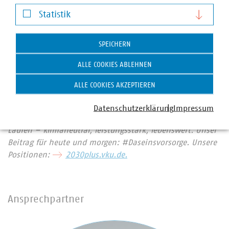
Darstellung von YouTube-Videos
79 Prozent, Abwasser 45 Prozent. Sie entsorgen jeden Tag
Statistik
31.500 Tonnen Abfall und tragen durch getrennte
Statistik
Sammlung entscheidend dazu bei, dass Deutschland mit
67 Prozent die höchste Recyclingquote in der
SPEICHERN
Europäischen Union hat. Immer mehr
ALLE COOKIES ABLEHNEN
Mitgliedsunternehmen engagieren sich im
Breitbandausbau: 203 Unternehmen investieren pro Jahr
ALLE COOKIES AKZEPTIEREN
über 700 Millionen Euro. Beim Breitbandausbau setzen
92 Prozent der Unternehmen auf Glasfaser bis
Datenschutzerklärung
Impressum
mindestens ins Gebäude. Wir halten Deutschland am
Laufen – klimaneutral, leistungsstark, lebenswert. Unser
Beitrag für heute und morgen: #Daseinsvorsorge. Unsere
Positionen:
2030plus.vku.de.
Ansprechpartner