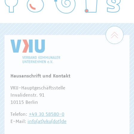
WASSER/ABWASSER
ENERGIEWIRTSCHAFT
ABFALLWIRTSCHAFT
RECHT
DIGITALISIERUNG/TK
Zum 
Hausanschrift und Kontakt
VKU-Hauptgeschäftsstelle
Invalidenstr. 91
10115 Berlin
Telefon:
+49 30 58580-0
E-Mail:
info(at)vku(dot)de