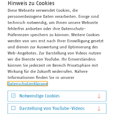
Hinweis zu Cookies
anregen. Praktiker werden darstellen, wie Kommunen
Diese Webseite verwendet Cookies, die
und Stadtwerke Klimaneutralität erreichen und
personenbezogene Daten verarbeiten. Einige sind
Lebensqualität und Wertschöpfung nachhaltig planen
technisch notwendig, um Ihnen unsere Webseite
und gestalten können.
fehlerfrei anbieten oder ihre Datenschutz-
Präferenzen speichern zu können. Weitere Cookies
werden von uns erst nach Ihrer Einwilligung gesetzt
und dienen zur Auswertung und Optimierung des
Der Verband kommunaler Unternehmen e. V. (VKU)
Web-Angebotes. Zur Darstellung von Videos nutzen
vertritt über 1.500 Stadtwerke und
wir die Dienste von YouTube. Ihr Einverständnis
kommunalwirtschaftliche Unternehmen in den Bereichen
können Sie jederzeit im Bereich Privatsphäre mit
Energie, Wasser/Abwasser, Abfallwirtschaft sowie
Wirkung für die Zukunft widerrufen. Nähere
Telekommunikation. Mit rund 283.000 Beschäftigten
Informationen finden Sie in unserer
wurden 2019 Umsatzerlöse von 123 Milliarden Euro
Datenschutzerklärung
.
erwirtschaftet und mehr als 13 Milliarden Euro investiert.
Im Endkundensegment haben die VKU-
Notwendige Cookies
Mitgliedsunternehmen signifikante Marktanteile in
Notwendige Cookies
zentralen Ver- und Entsorgungsbereichen: Strom 62
Darstellung von YouTube-Videos
Prozent, Gas 67 Prozent, Trinkwasser 91 Prozent, Wärme